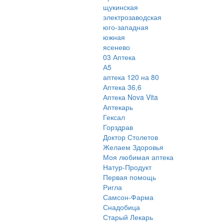
щукинская
электрозаводская
юго-западная
южная
ясенево
03 Аптека
А5
аптека 120 на 80
Аптека 36,6
Аптека Nova Vita
Аптекарь
Гексал
Горздрав
Доктор Столетов
Желаем Здоровья
Моя любимая аптека
Натур-Продукт
Первая помощь
Ригла
Самсон-Фарма
Снадобица
Старый Лекарь