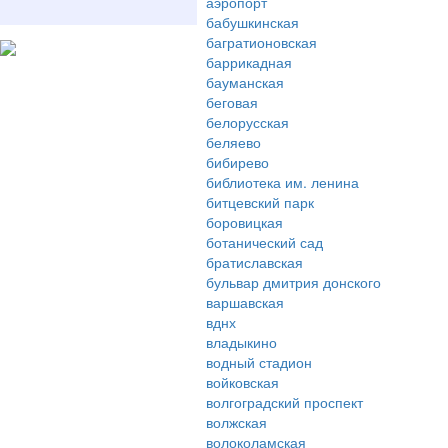
аэропорт
бабушкинская
багратионовская
баррикадная
бауманская
беговая
белорусская
беляево
бибирево
библиотека им. ленина
битцевский парк
боровицкая
ботанический сад
братиславская
бульвар дмитрия донского
варшавская
вднх
владыкино
водный стадион
войковская
волгоградский проспект
волжская
волоколамская