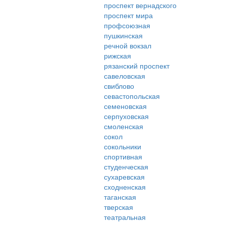
проспект вернадского
проспект мира
профсоюзная
пушкинская
речной вокзал
рижская
рязанский проспект
савеловская
свиблово
севастопольская
семеновская
серпуховская
смоленская
сокол
сокольники
спортивная
студенческая
сухаревская
сходненская
таганская
тверская
театральная