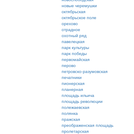
новые черемушки
октябрьская
октябрьское поле
орехово
отрадное
охотный ряд
павелецкая
парк культуры
парк победы
первомайская
перово
петровско-разумовская
печатники
пионерская
планерная
площадь ильича
площадь революции
полежаевская
полянка
пражская
преображенская площадь
пролетарская