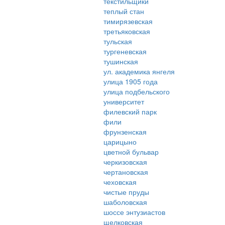
текстильщики
теплый стан
тимирязевская
третьяковская
тульская
тургеневская
тушинская
ул. академика янгеля
улица 1905 года
улица подбельского
университет
филевский парк
фили
фрунзенская
царицыно
цветной бульвар
черкизовская
чертановская
чеховская
чистые пруды
шаболовская
шоссе энтузиастов
щелковская