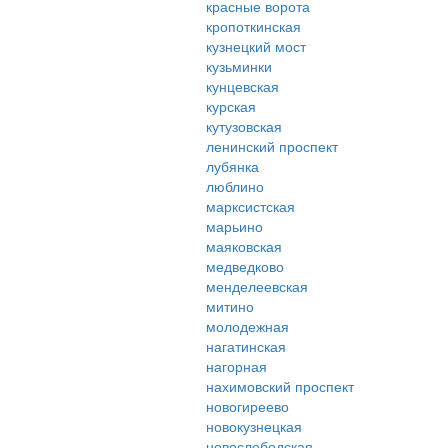
красные ворота
кропоткинская
кузнецкий мост
кузьминки
кунцевская
курская
кутузовская
ленинский проспект
лубянка
люблино
марксистская
марьино
маяковская
медведково
менделеевская
митино
молодежная
нагатинская
нагорная
нахимовский проспект
новогиреево
новокузнецкая
новослободская