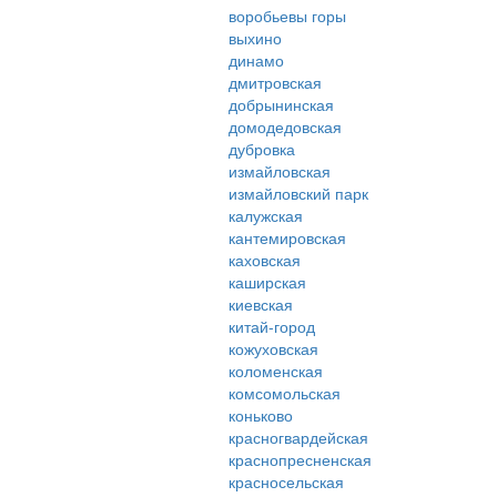
воробьевы горы
выхино
динамо
дмитровская
добрынинская
домодедовская
дубровка
измайловская
измайловский парк
калужская
кантемировская
каховская
каширская
киевская
китай-город
кожуховская
коломенская
комсомольская
коньково
красногвардейская
краснопресненская
красносельская