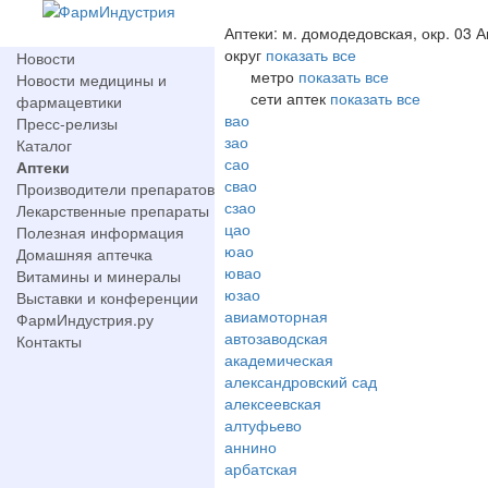
Аптеки: м. домодедовская, окр. 03 А
округ
показать все
Новости
метро
показать все
Новости медицины и
сети аптек
показать все
фармацевтики
вао
Пресс-релизы
зао
Каталог
сао
Аптеки
свао
Производители препаратов
сзао
Лекарственные препараты
цао
Полезная информация
юао
Домашняя аптечка
ювао
Витамины и минералы
юзао
Выставки и конференции
авиамоторная
ФармИндустрия.ру
автозаводская
Контакты
академическая
александровский сад
алексеевская
алтуфьево
аннино
арбатская