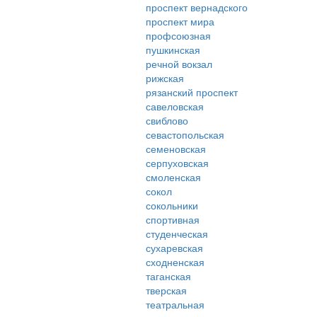
проспект вернадского
проспект мира
профсоюзная
пушкинская
речной вокзал
рижская
рязанский проспект
савеловская
свиблово
севастопольская
семеновская
серпуховская
смоленская
сокол
сокольники
спортивная
студенческая
сухаревская
сходненская
таганская
тверская
театральная