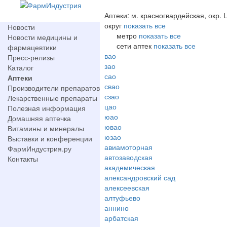
Аптеки: м. красногвардейская, окр.
округ
показать все
Новости
метро
показать все
Новости медицины и
сети аптек
показать все
фармацевтики
вао
Пресс-релизы
зао
Каталог
сао
Аптеки
свао
Производители препаратов
сзао
Лекарственные препараты
цао
Полезная информация
юао
Домашняя аптечка
ювао
Витамины и минералы
юзао
Выставки и конференции
авиамоторная
ФармИндустрия.ру
автозаводская
Контакты
академическая
александровский сад
алексеевская
алтуфьево
аннино
арбатская