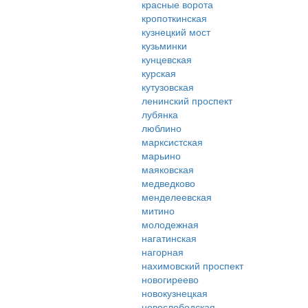
красные ворота
кропоткинская
кузнецкий мост
кузьминки
кунцевская
курская
кутузовская
ленинский проспект
лубянка
люблино
марксистская
марьино
маяковская
медведково
менделеевская
митино
молодежная
нагатинская
нагорная
нахимовский проспект
новогиреево
новокузнецкая
новослободская