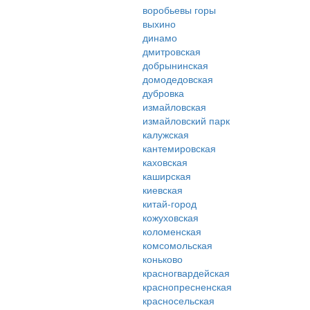
воробьевы горы
выхино
динамо
дмитровская
добрынинская
домодедовская
дубровка
измайловская
измайловский парк
калужская
кантемировская
каховская
каширская
киевская
китай-город
кожуховская
коломенская
комсомольская
коньково
красногвардейская
краснопресненская
красносельская