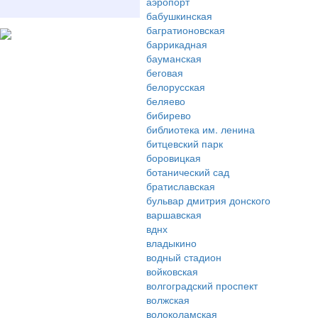
аэропорт
бабушкинская
багратионовская
баррикадная
бауманская
беговая
белорусская
беляево
бибирево
библиотека им. ленина
битцевский парк
боровицкая
ботанический сад
братиславская
бульвар дмитрия донского
варшавская
вднх
владыкино
водный стадион
войковская
волгоградский проспект
волжская
волоколамская