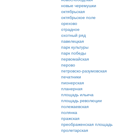
новые черемушки
октябрьская
октябрьское поле
орехово
отрадное
охотный ряд
павелецкая
парк культуры
парк победы
первомайская
перово
петровско-разумовская
печатники
пионерская
планерная
площадь ильича
площадь революции
полежаевская
полянка
пражская
преображенская площадь
пролетарская