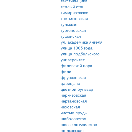
текстильщики
теплый стан
тимирязевская
третьяковская
тульская
тургеневская
тушинская
ул. академика янгеля
улица 1905 года
улица подбельского
университет
филевский парк
фили
фрунзенская
царицыно
цветной бульвар
черкизовская
чертановская
чеховская
чистые пруды
шаболовская
шоссе энтузиастов
щелковская