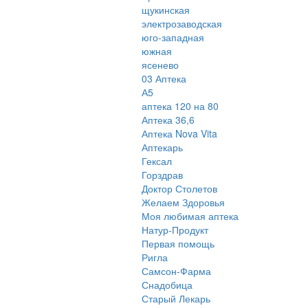
щукинская
электрозаводская
юго-западная
южная
ясенево
03 Аптека
А5
аптека 120 на 80
Аптека 36,6
Аптека Nova Vita
Аптекарь
Гексал
Горздрав
Доктор Столетов
Желаем Здоровья
Моя любимая аптека
Натур-Продукт
Первая помощь
Ригла
Самсон-Фарма
Снадобица
Старый Лекарь