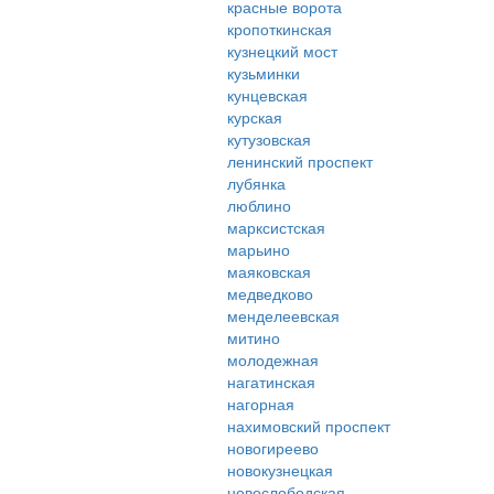
красные ворота
кропоткинская
кузнецкий мост
кузьминки
кунцевская
курская
кутузовская
ленинский проспект
лубянка
люблино
марксистская
марьино
маяковская
медведково
менделеевская
митино
молодежная
нагатинская
нагорная
нахимовский проспект
новогиреево
новокузнецкая
новослободская