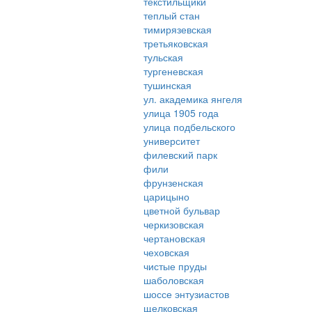
текстильщики
теплый стан
тимирязевская
третьяковская
тульская
тургеневская
тушинская
ул. академика янгеля
улица 1905 года
улица подбельского
университет
филевский парк
фили
фрунзенская
царицыно
цветной бульвар
черкизовская
чертановская
чеховская
чистые пруды
шаболовская
шоссе энтузиастов
щелковская