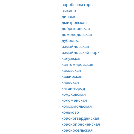
воробьевы горы
выхино
динамо
дмитровская
добрынинская
домодедовская
дубровка
измайловская
измайловский парк
калужская
кантемировская
каховская
каширская
киевская
китай-город
кожуховская
коломенская
комсомольская
коньково
красногвардейская
краснопресненская
красносельская