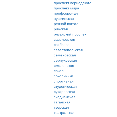
проспект вернадского
проспект мира
профсоюзная
пушкинская
речной вокзал
рижская
рязанский проспект
савеловская
свиблово
севастопольская
семеновская
серпуховская
смоленская
сокол
сокольники
спортивная
студенческая
сухаревская
сходненская
таганская
тверская
театральная