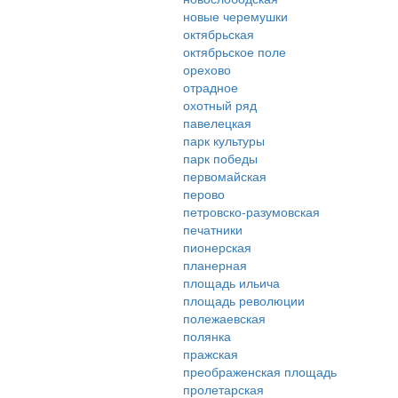
новые черемушки
октябрьская
октябрьское поле
орехово
отрадное
охотный ряд
павелецкая
парк культуры
парк победы
первомайская
перово
петровско-разумовская
печатники
пионерская
планерная
площадь ильича
площадь революции
полежаевская
полянка
пражская
преображенская площадь
пролетарская