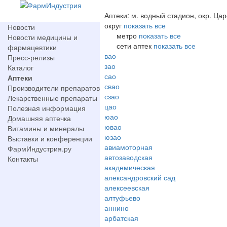
Аптеки: м. водный стадион, окр. Ца
округ
показать все
Новости
метро
показать все
Новости медицины и
сети аптек
показать все
фармацевтики
вао
Пресс-релизы
зао
Каталог
сао
Аптеки
свао
Производители препаратов
сзао
Лекарственные препараты
цао
Полезная информация
юао
Домашняя аптечка
ювао
Витамины и минералы
юзао
Выставки и конференции
авиамоторная
ФармИндустрия.ру
автозаводская
Контакты
академическая
александровский сад
алексеевская
алтуфьево
аннино
арбатская