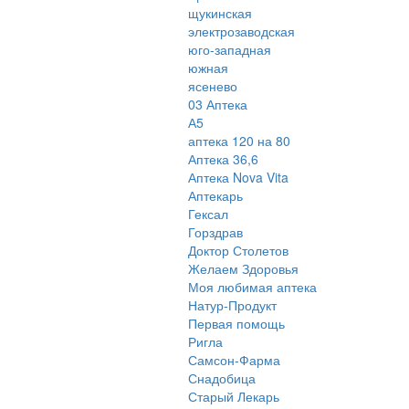
щукинская
электрозаводская
юго-западная
южная
ясенево
03 Аптека
А5
аптека 120 на 80
Аптека 36,6
Аптека Nova Vita
Аптекарь
Гексал
Горздрав
Доктор Столетов
Желаем Здоровья
Моя любимая аптека
Натур-Продукт
Первая помощь
Ригла
Самсон-Фарма
Снадобица
Старый Лекарь