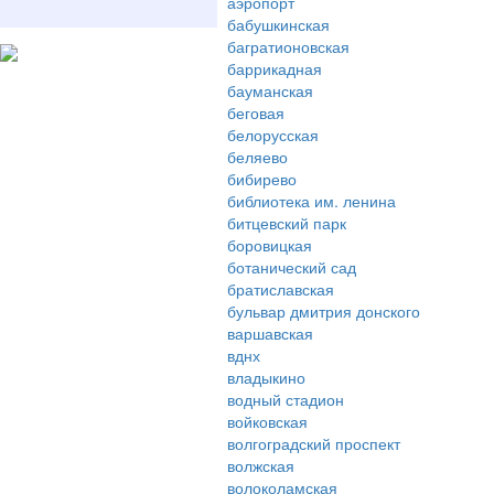
аэропорт
бабушкинская
багратионовская
баррикадная
бауманская
беговая
белорусская
беляево
бибирево
библиотека им. ленина
битцевский парк
боровицкая
ботанический сад
братиславская
бульвар дмитрия донского
варшавская
вднх
владыкино
водный стадион
войковская
волгоградский проспект
волжская
волоколамская