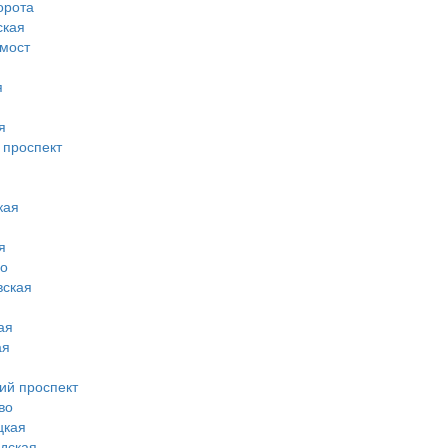
орота
ская
 мост
я
я
 проспект
кая
я
во
вская
ая
ая
ий проспект
во
цкая
дская