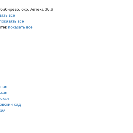
 бибирево, окр. Аптека 36,6
зать все
показать все
птек
показать все
рная
ская
ская
овский сад
кая
о