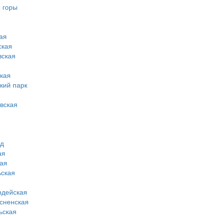
 горы
ая
ская
вская
кая
кий парк
вская
од
ая
ая
ская
рдейская
сненская
ьская