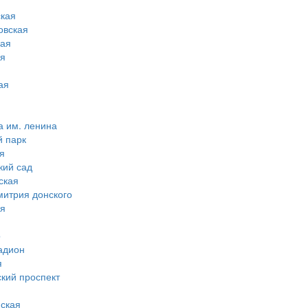
кая
овская
ная
ая
ая
а им. ленина
й парк
я
кий сад
ская
митрия донского
ая
о
адион
я
ский проспект
ская