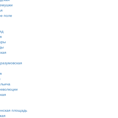
ремушки
ая
ое поле
яд
я
туры
ды
ская
-разумовская
я
я
ильича
революции
кая
енская площадь
кая