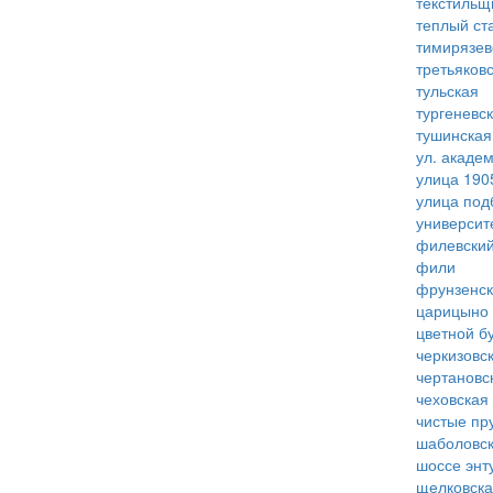
текстильщ
теплый ст
тимирязев
третьяков
тульская
тургеневс
тушинская
ул. акаде
улица 190
улица под
университ
филевский
фили
фрунзенс
царицыно
цветной б
черкизовс
чертановс
чеховская
чистые пр
шаболовс
шоссе энт
щелковск