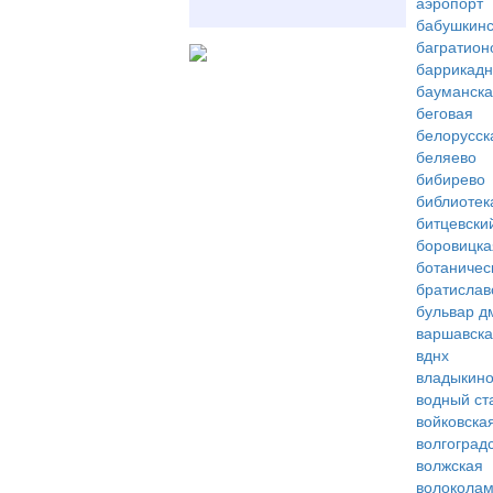
аэропорт
бабушкинс
багратион
баррикад
бауманск
беговая
белорусск
беляево
бибирево
библиотек
битцевски
боровицка
ботаничес
братислав
бульвар д
варшавск
вднх
владыкин
водный ст
войковска
волгоград
волжская
волоколам