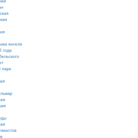
ики
ан
ская
ская
кая
мика янгеля
5 года
бельского
ет
 парк
кая
ульвар
кая
кая
уды
кая
узиастов
ая