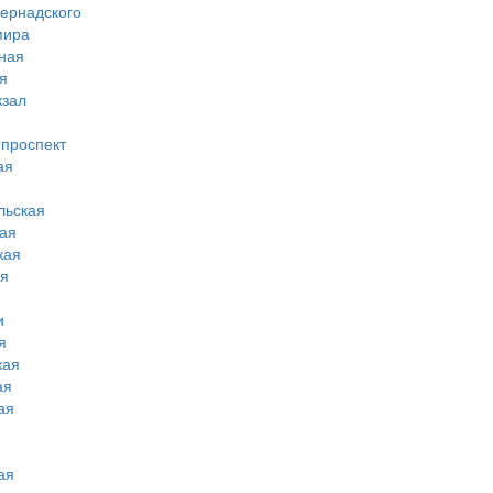
вернадского
мира
ная
я
кзал
 проспект
ая
льская
ая
кая
ая
и
я
кая
ая
ая
ая