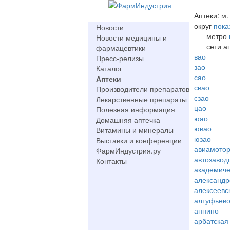
Аптеки: м.
округ
пока
Новости
метро
Новости медицины и
сети а
фармацевтики
вао
Пресс-релизы
зао
Каталог
сао
Аптеки
свао
Производители препаратов
сзао
Лекарственные препараты
цао
Полезная информация
юао
Домашняя аптечка
ювао
Витамины и минералы
юзао
Выставки и конференции
авиамото
ФармИндустрия.ру
автозавод
Контакты
академиче
александр
алексеевс
алтуфьев
аннино
арбатская