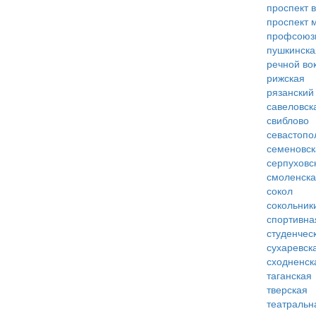
проспект 
проспект 
профсоюз
пушкинска
речной во
рижская
рязанский
савеловск
свиблово
севастопо
семеновск
серпуховс
смоленск
сокол
сокольник
спортивна
студенчес
сухаревск
сходненск
таганская
тверская
театральн