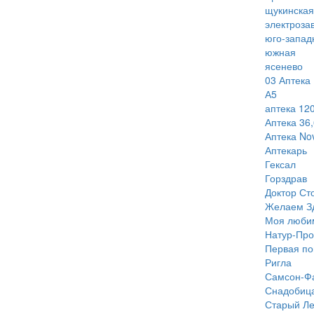
щукинская
электроза
юго-запад
южная
ясенево
03 Аптека
А5
аптека 120
Аптека 36,
Аптека Nov
Аптекарь
Гексал
Горздрав
Доктор Ст
Желаем З
Моя люби
Натур-Про
Первая п
Ригла
Самсон-Ф
Снадобиц
Старый Ле