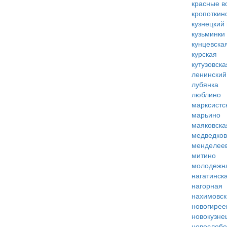
красные в
кропоткин
кузнецкий
кузьминки
кунцевска
курская
кутузовска
ленинский
лубянка
люблино
марксистс
марьино
маяковска
медведко
менделее
митино
молодежн
нагатинск
нагорная
нахимовск
новогирее
новокузне
новослобо