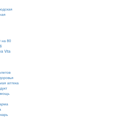
водская
ная
 на 80
6
a Vita
олетов
доровья
мая аптека
дукт
омощь
арма
а
карь