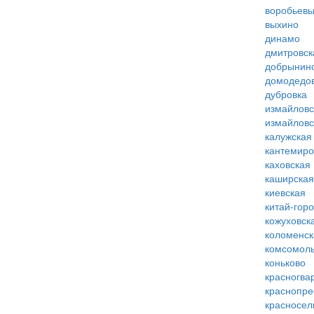
воробьевы
выхино
динамо
дмитровск
добрынин
домодедо
дубровка
измайловс
измайловс
калужская
кантемиро
каховская
каширская
киевская
китай-гор
кожуховск
коломенск
комсомоль
коньково
красногва
краснопре
красносел