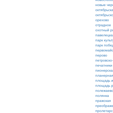
новые че
октябрьск
октябрьск
орехово
отрадное
охотный р
павелецка
парк куль
парк побе
первомай
перово
петровско
печатники
пионерска
планерна
площадь 
площадь 
полежаевс
полянка
пражская
преображ
пролетарс