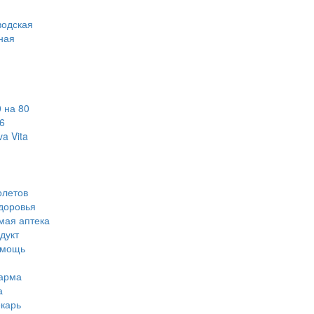
водская
ная
 на 80
6
a Vita
олетов
доровья
мая аптека
дукт
омощь
арма
а
карь