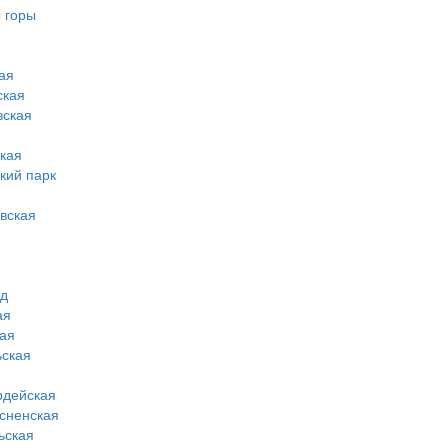
 горы
ая
ская
вская
кая
кий парк
вская
од
ая
ая
ская
рдейская
сненская
ьская