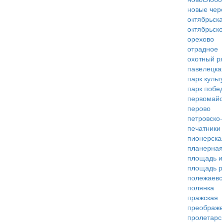
новые че
октябрьск
октябрьск
орехово
отрадное
охотный р
павелецка
парк куль
парк побе
первомай
перово
петровско
печатники
пионерска
планерна
площадь 
площадь 
полежаевс
полянка
пражская
преображ
пролетарс