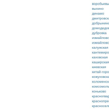
воробьевы
выхино
динамо
дмитровск
добрынин
домодедо
дубровка
измайловс
измайловс
калужская
кантемиро
каховская
каширская
киевская
китай-гор
кожуховск
коломенск
комсомоль
коньково
красногва
краснопре
красносел