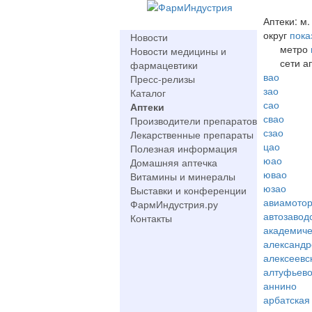
Аптеки: м.
округ
пока
Новости
метро
Новости медицины и
сети а
фармацевтики
вао
Пресс-релизы
зао
Каталог
сао
Аптеки
свао
Производители препаратов
сзао
Лекарственные препараты
цао
Полезная информация
юао
Домашняя аптечка
ювао
Витамины и минералы
юзао
Выставки и конференции
авиамото
ФармИндустрия.ру
автозавод
Контакты
академиче
александр
алексеевс
алтуфьев
аннино
арбатская