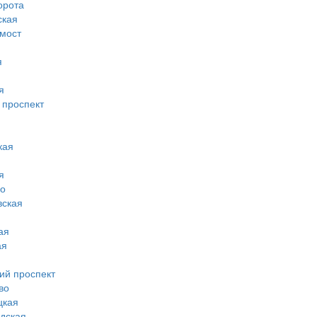
орота
ская
 мост
я
я
 проспект
кая
я
во
вская
ая
ая
ий проспект
во
цкая
дская