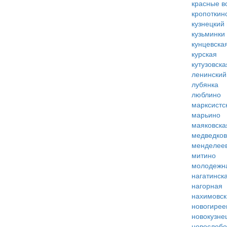
красные в
кропоткин
кузнецкий
кузьминки
кунцевска
курская
кутузовска
ленинский
лубянка
люблино
марксистс
марьино
маяковска
медведко
менделее
митино
молодежн
нагатинск
нагорная
нахимовск
новогирее
новокузне
новослобо