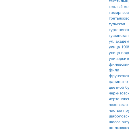
текстильщ
теплый ст
тимирязев
третьяков
тульская
тургеневс
тушинская
ул. акаде
улица 190
улица под
университ
филевский
фили
фрунзенс
царицыно
цветной б
черкизовс
чертановс
чеховская
чистые пр
шаболовс
шоссе энт
щелковск