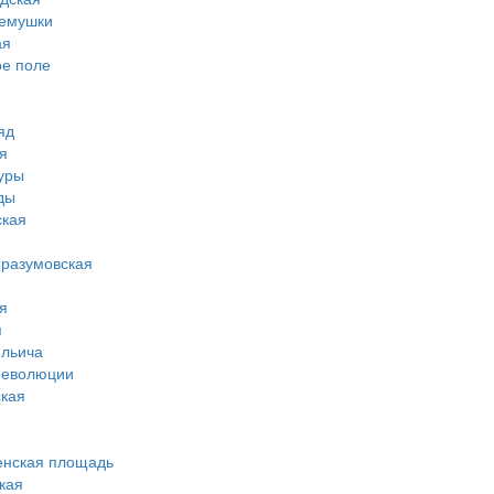
ремушки
ая
ое поле
яд
я
туры
ды
ская
-разумовская
я
я
ильича
революции
кая
енская площадь
кая