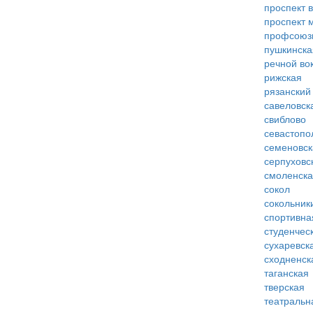
проспект 
проспект 
профсоюз
пушкинска
речной во
рижская
рязанский
савеловск
свиблово
севастопо
семеновск
серпуховс
смоленск
сокол
сокольник
спортивна
студенчес
сухаревск
сходненск
таганская
тверская
театральн