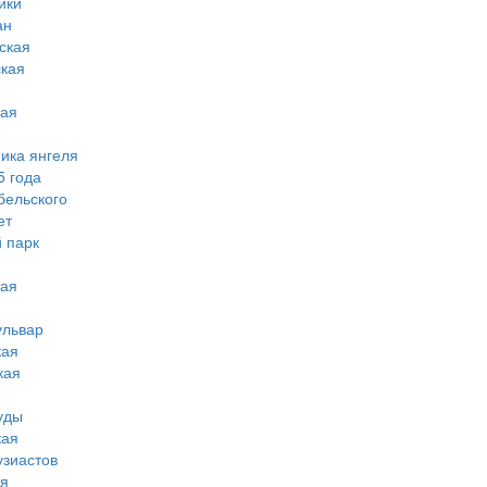
ики
ан
ская
ская
кая
мика янгеля
5 года
бельского
ет
 парк
кая
ульвар
кая
кая
уды
кая
узиастов
ая