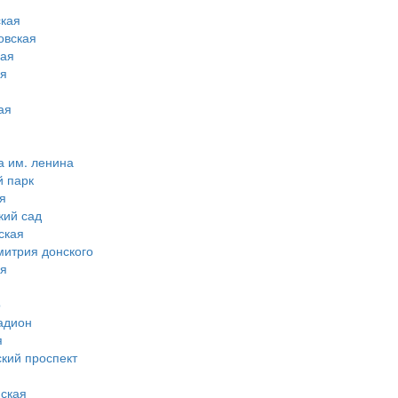
кая
овская
ная
ая
ая
а им. ленина
й парк
я
кий сад
ская
митрия донского
ая
о
адион
я
ский проспект
ская