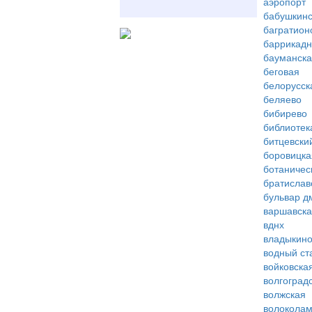
аэропорт
бабушкинс
багратион
баррикад
бауманск
беговая
белорусск
беляево
бибирево
библиотек
битцевски
боровицка
ботаничес
братислав
бульвар д
варшавск
вднх
владыкин
водный ст
войковска
волгоград
волжская
волоколам