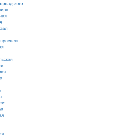
вернадского
мира
ная
я
кзал
 проспект
ая
льская
ая
кая
ая
и
я
кая
ая
ая
ая