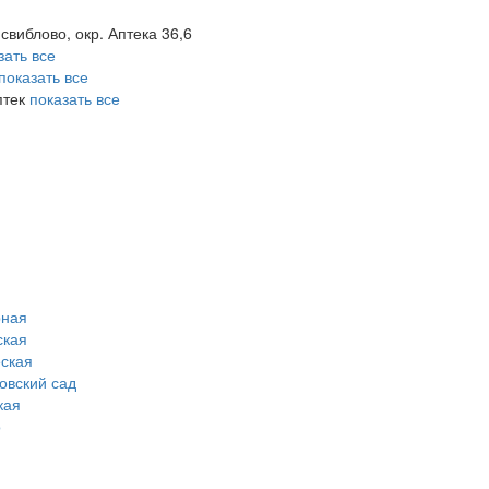
 свиблово, окр. Аптека 36,6
зать все
показать все
птек
показать все
рная
ская
ская
овский сад
кая
о