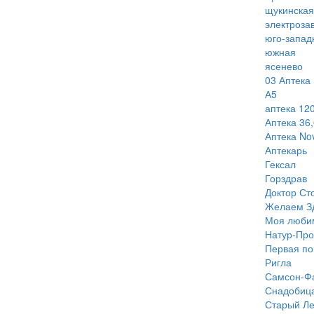
щукинская
электроза
юго-запад
южная
ясенево
03 Аптека
А5
аптека 120
Аптека 36,
Аптека Nov
Аптекарь
Гексал
Горздрав
Доктор Ст
Желаем З
Моя люби
Натур-Про
Первая п
Ригла
Самсон-Ф
Снадобиц
Старый Ле