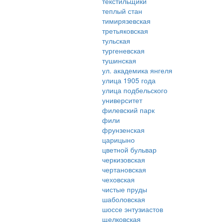
текстильщики
теплый стан
тимирязевская
третьяковская
тульская
тургеневская
тушинская
ул. академика янгеля
улица 1905 года
улица подбельского
университет
филевский парк
фили
фрунзенская
царицыно
цветной бульвар
черкизовская
чертановская
чеховская
чистые пруды
шаболовская
шоссе энтузиастов
щелковская