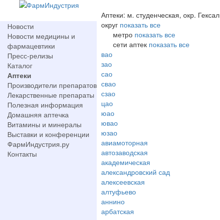
Аптеки: м. студенческая, окр. Гексал
округ
показать все
Новости
метро
показать все
Новости медицины и
сети аптек
показать все
фармацевтики
вао
Пресс-релизы
зао
Каталог
сао
Аптеки
свао
Производители препаратов
сзао
Лекарственные препараты
цао
Полезная информация
юао
Домашняя аптечка
ювао
Витамины и минералы
юзао
Выставки и конференции
авиамоторная
ФармИндустрия.ру
автозаводская
Контакты
академическая
александровский сад
алексеевская
алтуфьево
аннино
арбатская