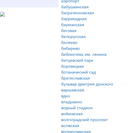
аэропорт
бабушкинская
багратионовская
баррикадная
бауманская
беговая
белорусская
беляево
бибирево
библиотека им. ленина
битцевский парк
боровицкая
ботанический сад
братиславская
бульвар дмитрия донского
варшавская
вднх
владыкино
водный стадион
войковская
волгоградский проспект
волжская
волоколамская