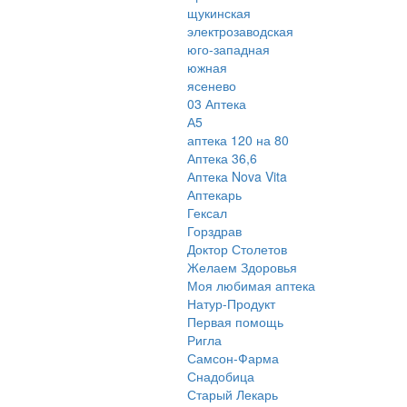
щукинская
электрозаводская
юго-западная
южная
ясенево
03 Аптека
А5
аптека 120 на 80
Аптека 36,6
Аптека Nova Vita
Аптекарь
Гексал
Горздрав
Доктор Столетов
Желаем Здоровья
Моя любимая аптека
Натур-Продукт
Первая помощь
Ригла
Самсон-Фарма
Снадобица
Старый Лекарь