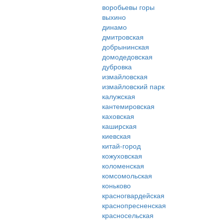
воробьевы горы
выхино
динамо
дмитровская
добрынинская
домодедовская
дубровка
измайловская
измайловский парк
калужская
кантемировская
каховская
каширская
киевская
китай-город
кожуховская
коломенская
комсомольская
коньково
красногвардейская
краснопресненская
красносельская