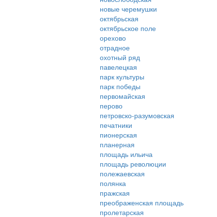
новые черемушки
октябрьская
октябрьское поле
орехово
отрадное
охотный ряд
павелецкая
парк культуры
парк победы
первомайская
перово
петровско-разумовская
печатники
пионерская
планерная
площадь ильича
площадь революции
полежаевская
полянка
пражская
преображенская площадь
пролетарская