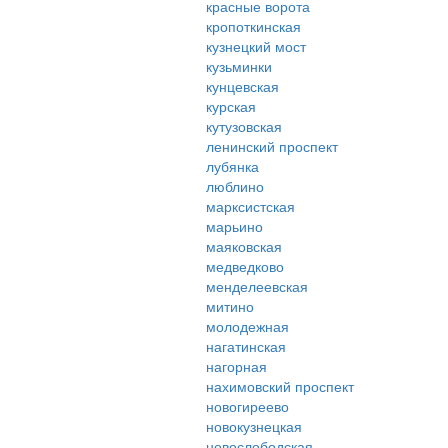
красные ворота
кропоткинская
кузнецкий мост
кузьминки
кунцевская
курская
кутузовская
ленинский проспект
лубянка
люблино
марксистская
марьино
маяковская
медведково
менделеевская
митино
молодежная
нагатинская
нагорная
нахимовский проспект
новогиреево
новокузнецкая
новослободская