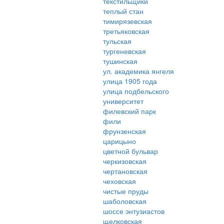
текстильщики
теплый стан
тимирязевская
третьяковская
тульская
тургеневская
тушинская
ул. академика янгеля
улица 1905 года
улица подбельского
университет
филевский парк
фили
фрунзенская
царицыно
цветной бульвар
черкизовская
чертановская
чеховская
чистые пруды
шаболовская
шоссе энтузиастов
щелковская