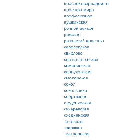
проспект вернадского
проспект мира
профсоюзная
пушкинская
речной вокзал
рижская
рязанский проспект
савеловская
свиблово
севастопольская
семеновская
серпуховская
смоленская
сокол
сокольники
спортивная
студенческая
сухаревская
сходненская
таганская
тверская
театральная