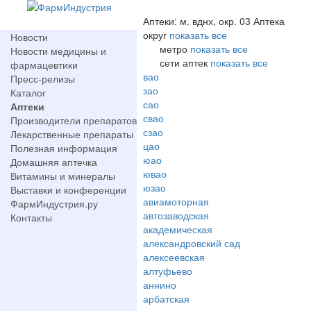
Аптеки: м. вднх, окр. 03 Аптека
округ
показать все
Новости
метро
показать все
Новости медицины и
сети аптек
показать все
фармацевтики
вао
Пресс-релизы
зао
Каталог
сао
Аптеки
свао
Производители препаратов
сзао
Лекарственные препараты
цао
Полезная информация
юао
Домашняя аптечка
ювао
Витамины и минералы
юзао
Выставки и конференции
авиамоторная
ФармИндустрия.ру
автозаводская
Контакты
академическая
александровский сад
алексеевская
алтуфьево
аннино
арбатская