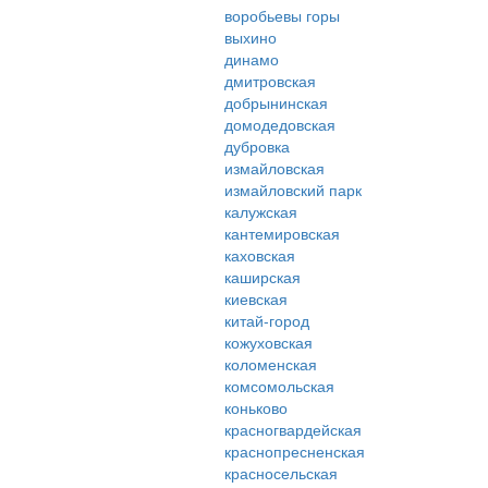
воробьевы горы
выхино
динамо
дмитровская
добрынинская
домодедовская
дубровка
измайловская
измайловский парк
калужская
кантемировская
каховская
каширская
киевская
китай-город
кожуховская
коломенская
комсомольская
коньково
красногвардейская
краснопресненская
красносельская