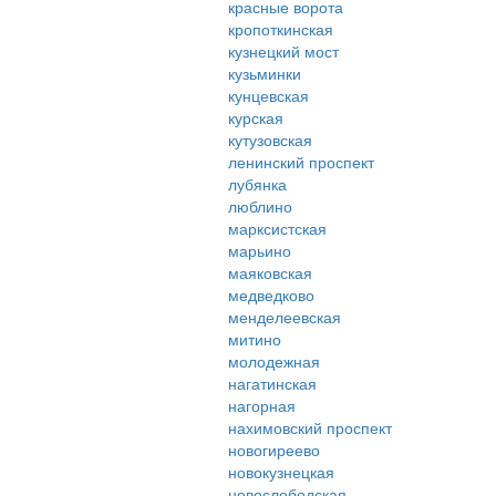
красные ворота
кропоткинская
кузнецкий мост
кузьминки
кунцевская
курская
кутузовская
ленинский проспект
лубянка
люблино
марксистская
марьино
маяковская
медведково
менделеевская
митино
молодежная
нагатинская
нагорная
нахимовский проспект
новогиреево
новокузнецкая
новослободская