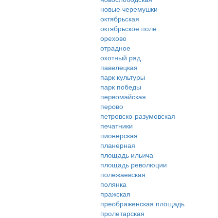
новые черемушки
октябрьская
октябрьское поле
орехово
отрадное
охотный ряд
павелецкая
парк культуры
парк победы
первомайская
перово
петровско-разумовская
печатники
пионерская
планерная
площадь ильича
площадь революции
полежаевская
полянка
пражская
преображенская площадь
пролетарская