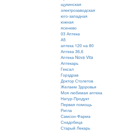
щукинская
электрозаводская
юго-западная
южная
ясенево
03 Аптека
А5
аптека 120 на 80
Аптека 36,6
Аптека Nova Vita
Аптекарь
Гексал
Горздрав
Доктор Столетов
Желаем Здоровья
Моя любимая аптека
Натур-Продукт
Первая помощь
Ригла
Самсон-Фарма
Снадобица
Старый Лекарь