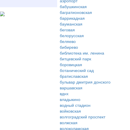
аэропорт
бабушкинская
багратионовская
баррикадная
бауманская
беговая
белорусская
беляево
бибирево
библиотека им. ленина
битцевский парк
боровицкая
ботанический сад
братиславская
бульвар дмитрия донского
варшавская
вднх
владыкино
водный стадион
войковская
волгоградский проспект
волжская
волоколамская