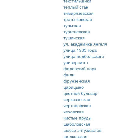
текстильщики
теплый стан
тимирязевская
третьяковская
тульская
тургеневская
тушинская
ул. академика янгеля
улица 1905 года
улица подбельского
университет
филевский парк
фили
фрунзенская
царицыно
цветной бульвар
черкизовская
чертановская
чеховская
чистые пруды
шаболовская
шоссе энтузиастов
щелковская