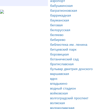
аэропорт
бабушкинская
багратионовская
баррикадная
бауманская
беговая
белорусская
беляево
бибирево
библиотека им. ленина
битцевский парк
боровицкая
ботанический сад
братиславская
бульвар дмитрия донского
варшавская
вднх
владыкино
водный стадион
войковская
волгоградский проспект
волжская
волоколамская