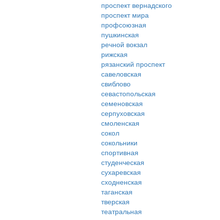
проспект вернадского
проспект мира
профсоюзная
пушкинская
речной вокзал
рижская
рязанский проспект
савеловская
свиблово
севастопольская
семеновская
серпуховская
смоленская
сокол
сокольники
спортивная
студенческая
сухаревская
сходненская
таганская
тверская
театральная