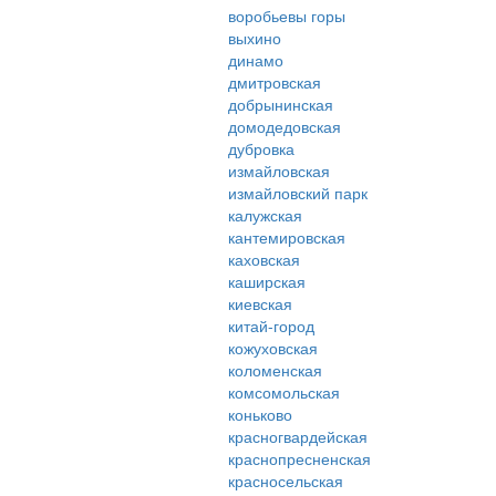
воробьевы горы
выхино
динамо
дмитровская
добрынинская
домодедовская
дубровка
измайловская
измайловский парк
калужская
кантемировская
каховская
каширская
киевская
китай-город
кожуховская
коломенская
комсомольская
коньково
красногвардейская
краснопресненская
красносельская