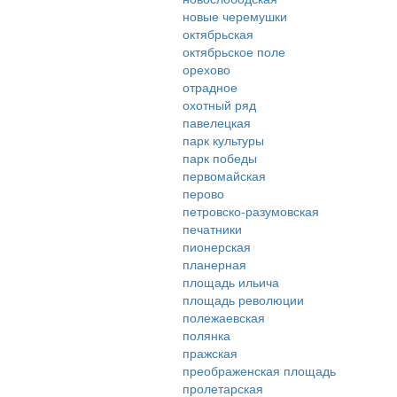
новые черемушки
октябрьская
октябрьское поле
орехово
отрадное
охотный ряд
павелецкая
парк культуры
парк победы
первомайская
перово
петровско-разумовская
печатники
пионерская
планерная
площадь ильича
площадь революции
полежаевская
полянка
пражская
преображенская площадь
пролетарская