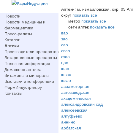
Аптеки: м. измайловская, окр. 03 Ап
округ
показать все
Новости
метро
показать все
Новости медицины и
сети аптек
показать все
фармацевтики
вао
Пресс-релизы
зао
Каталог
сао
Аптеки
свао
Производители препаратов
сзао
Лекарственные препараты
цао
Полезная информация
юао
Домашняя аптечка
ювао
Витамины и минералы
юзао
Выставки и конференции
авиамоторная
ФармИндустрия.ру
автозаводская
Контакты
академическая
александровский сад
алексеевская
алтуфьево
аннино
арбатская