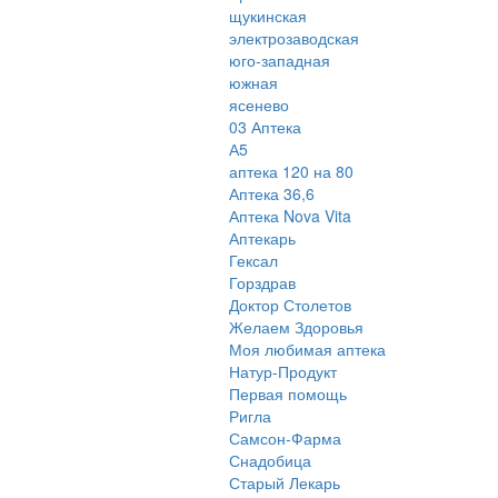
щукинская
электрозаводская
юго-западная
южная
ясенево
03 Аптека
А5
аптека 120 на 80
Аптека 36,6
Аптека Nova Vita
Аптекарь
Гексал
Горздрав
Доктор Столетов
Желаем Здоровья
Моя любимая аптека
Натур-Продукт
Первая помощь
Ригла
Самсон-Фарма
Снадобица
Старый Лекарь