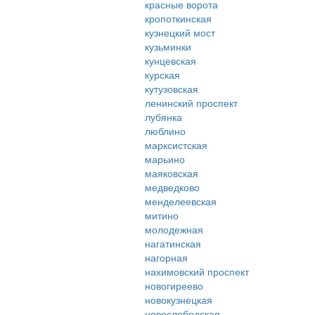
красные ворота
кропоткинская
кузнецкий мост
кузьминки
кунцевская
курская
кутузовская
ленинский проспект
лубянка
люблино
марксистская
марьино
маяковская
медведково
менделеевская
митино
молодежная
нагатинская
нагорная
нахимовский проспект
новогиреево
новокузнецкая
новослободская