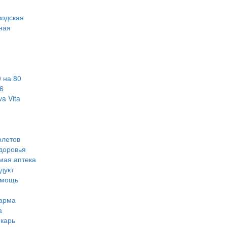
водская
ная
 на 80
6
a Vita
олетов
доровья
мая аптека
дукт
омощь
арма
а
карь