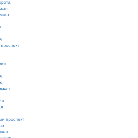
орота
ская
 мост
я
я
 проспект
кая
я
во
вская
ая
ая
ий проспект
во
цкая
дская