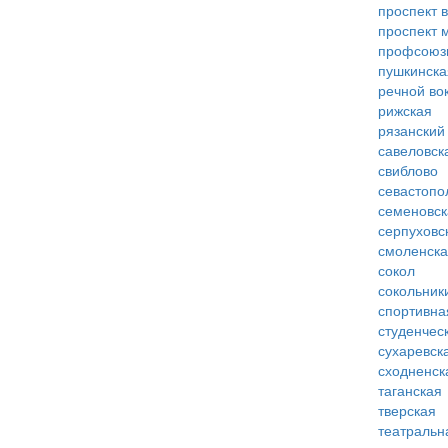
проспект 
проспект 
профсоюз
пушкинска
речной во
рижская
рязанский
савеловск
свиблово
севастопо
семеновск
серпуховс
смоленск
сокол
сокольник
спортивна
студенчес
сухаревск
сходненск
таганская
тверская
театральн