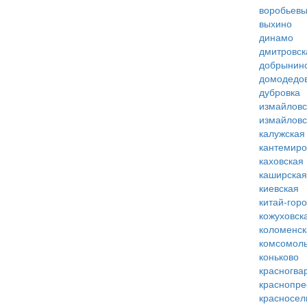
воробьевы
выхино
динамо
дмитровск
добрынин
домодедо
дубровка
измайловс
измайловс
калужская
кантемиро
каховская
каширская
киевская
китай-гор
кожуховск
коломенск
комсомоль
коньково
красногва
краснопре
красносел