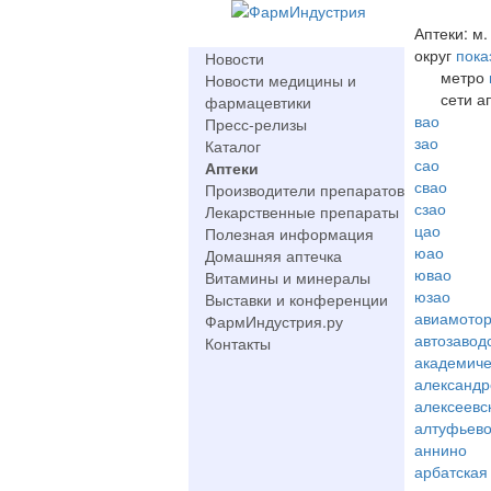
Аптеки: м
округ
пока
Новости
метро
Новости медицины и
сети а
фармацевтики
вао
Пресс-релизы
зао
Каталог
сао
Аптеки
свао
Производители препаратов
сзао
Лекарственные препараты
цао
Полезная информация
юао
Домашняя аптечка
ювао
Витамины и минералы
юзао
Выставки и конференции
авиамото
ФармИндустрия.ру
автозавод
Контакты
академиче
александр
алексеевс
алтуфьев
аннино
арбатская