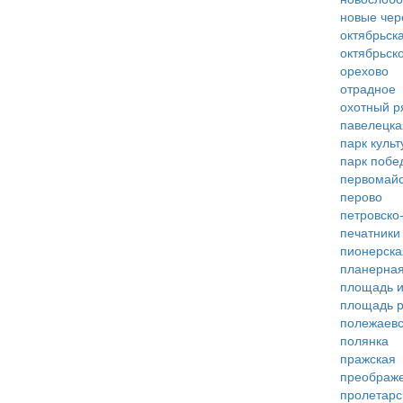
новые че
октябрьск
октябрьск
орехово
отрадное
охотный р
павелецка
парк куль
парк побе
первомай
перово
петровско
печатники
пионерска
планерна
площадь 
площадь 
полежаевс
полянка
пражская
преображ
пролетарс