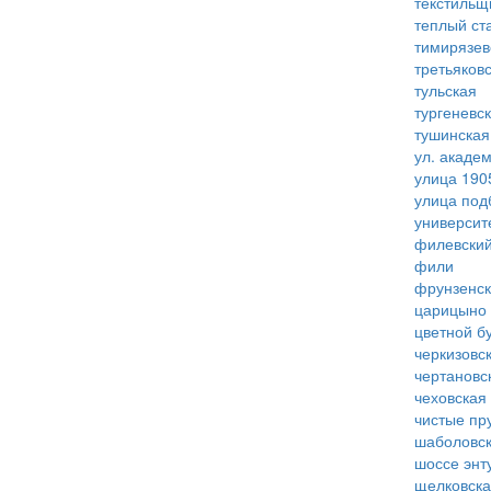
текстильщ
теплый ст
тимирязев
третьяков
тульская
тургеневс
тушинская
ул. акаде
улица 190
улица под
университ
филевский
фили
фрунзенс
царицыно
цветной б
черкизовс
чертановс
чеховская
чистые пр
шаболовс
шоссе энт
щелковск