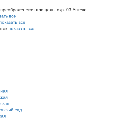
. преображенская площадь, окр. 03 Аптека
зать все
показать все
птек
показать все
рная
ская
ская
овский сад
кая
о