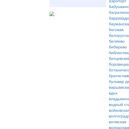
аэропорт
бабушкинс
багратион
баррикад
бауманск
беговая
белорусск
беляево
бибирево
библиотек
битцевски
боровицка
ботаничес
братислав
бульвар д
варшавск
вднх
владыкин
водный ст
войковска
волгоград
волжская
волоколам