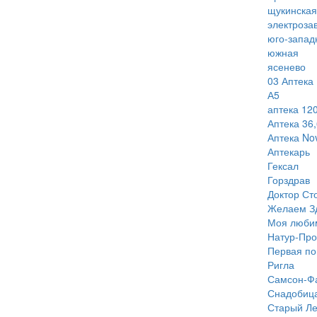
щукинская
электроза
юго-запад
южная
ясенево
03 Аптека
А5
аптека 120
Аптека 36,
Аптека Nov
Аптекарь
Гексал
Горздрав
Доктор Ст
Желаем З
Моя люби
Натур-Про
Первая п
Ригла
Самсон-Ф
Снадобиц
Старый Ле