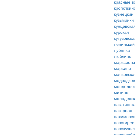
красные в
кропоткин
кузнецкий
кузьминки
кунцевска
курская
кутузовска
ленинский
лубянка
люблино
марксистс
марьино
маяковска
медведко
менделее
митино
молодежн
нагатинск
нагорная
нахимовск
новогирее
новокузне
новослобо