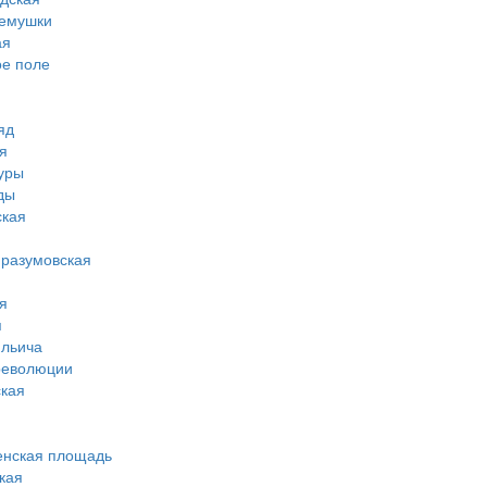
ремушки
ая
ое поле
яд
я
туры
ды
ская
-разумовская
я
я
ильича
революции
кая
енская площадь
кая