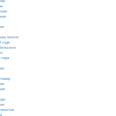
ики
ан
ская
ская
кая
мика янгеля
5 года
бельского
ет
 парк
кая
ульвар
кая
кая
уды
кая
узиастов
ая