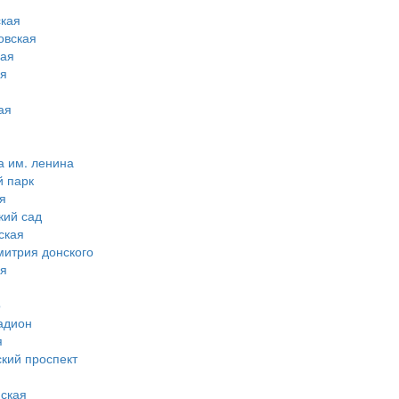
кая
овская
ная
ая
ая
а им. ленина
й парк
я
кий сад
ская
митрия донского
ая
о
адион
я
ский проспект
ская