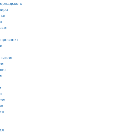
вернадского
мира
ная
я
кзал
 проспект
ая
льская
ая
кая
ая
и
я
кая
ая
ая
ая