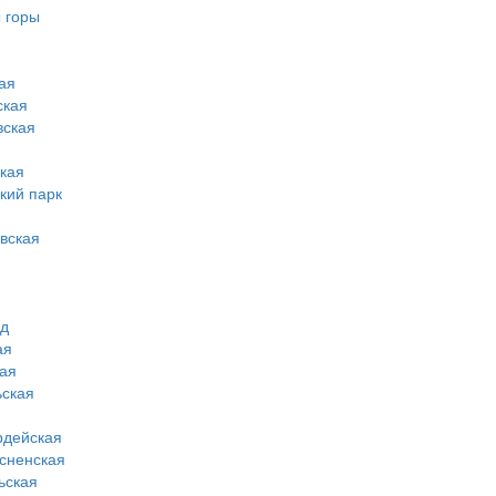
 горы
ая
ская
вская
кая
кий парк
вская
од
ая
ая
ская
рдейская
сненская
ьская