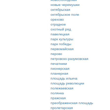
новые черемушки
октябрьская
октябрьское поле
орехово
отрадное
охотный ряд
павелецкая
парк культуры
парк победы
первомайская
перово
петровско-разумовская
печатники
пионерская
планерная
площадь ильича
площадь революции
полежаевская
полянка
пражская
преображенская площадь
пролетарская