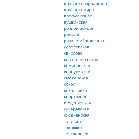
проспект вернадского
проспект мира
профсоюзная
пушкинская
речной вокзал
рижская
рязанский проспект
савеловская
свиблово
севастопольская
семеновская
серпуховская
смоленская
сокол
сокольники
спортивная
студенческая
сухаревская
сходненская
таганская
тверская
театральная