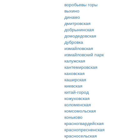
воробьевы горы
выхино
динамо
дмитровская
добрынинская
домодедовская
дубровка
измайловская
измайловский парк
калужская
кантемировская
каховская
каширская
киевская
китай-город
кожуховская
коломенская
комсомольская
коньково
красногвардейская
краснопресненская
красносельская