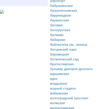
аэропорт
бабушкинская
багратионовская
баррикадная
бауманская
беговая
белорусская
беляево
бибирево
библиотека им. ленина
битцевский парк
боровицкая
ботанический сад
братиславская
бульвар дмитрия донского
варшавская
вднх
владыкино
водный стадион
войковская
волгоградский проспект
волжская
волоколамская