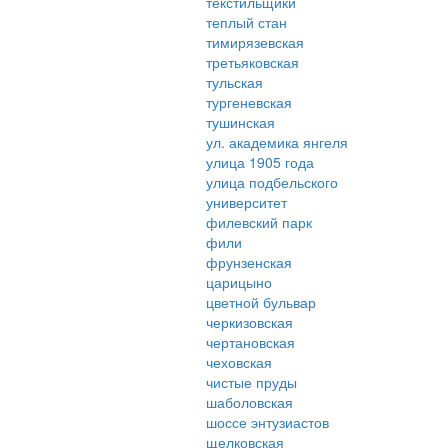
текстильщики
теплый стан
тимирязевская
третьяковская
тульская
тургеневская
тушинская
ул. академика янгеля
улица 1905 года
улица подбельского
университет
филевский парк
фили
фрунзенская
царицыно
цветной бульвар
черкизовская
чертановская
чеховская
чистые пруды
шаболовская
шоссе энтузиастов
щелковская