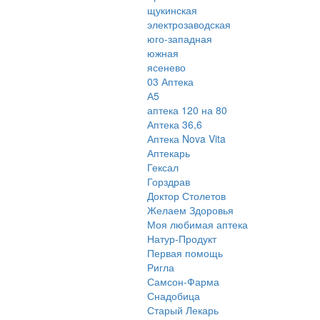
щукинская
электрозаводская
юго-западная
южная
ясенево
03 Аптека
А5
аптека 120 на 80
Аптека 36,6
Аптека Nova Vita
Аптекарь
Гексал
Горздрав
Доктор Столетов
Желаем Здоровья
Моя любимая аптека
Натур-Продукт
Первая помощь
Ригла
Самсон-Фарма
Снадобица
Старый Лекарь