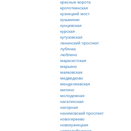
красные ворота
кропоткинская
кузнецкий мост
кузьминки
кунцевская
курская
кутузовская
ленинский проспект
лубянка
люблино
марксистская
марьино
маяковская
медведково
менделеевская
митино
молодежная
нагатинская
нагорная
нахимовский проспект
новогиреево
новокузнецкая
новослободская