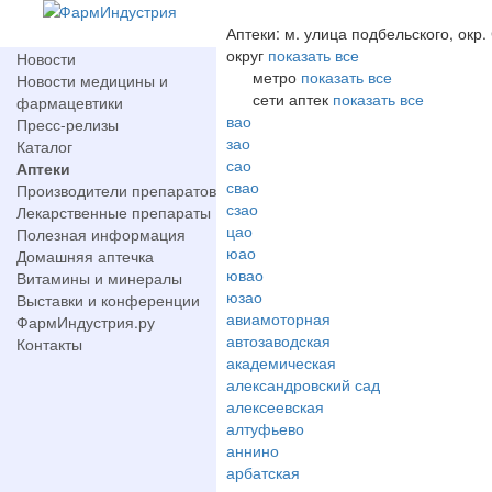
Аптеки: м. улица подбельского, окр
округ
показать все
Новости
метро
показать все
Новости медицины и
сети аптек
показать все
фармацевтики
вао
Пресс-релизы
зао
Каталог
сао
Аптеки
свао
Производители препаратов
сзао
Лекарственные препараты
цао
Полезная информация
юао
Домашняя аптечка
ювао
Витамины и минералы
юзао
Выставки и конференции
авиамоторная
ФармИндустрия.ру
автозаводская
Контакты
академическая
александровский сад
алексеевская
алтуфьево
аннино
арбатская