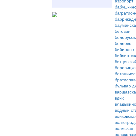
аэропорт
бабушкинс
багратион
баррикад
бауманск
беговая
белорусск
беляево
бибирево
библиотек
битцевски
боровицка
ботаничес
братислав
бульвар д
варшавск
вднх
владыкин
водный ст
войковска
волгоград
волжская
волоколам