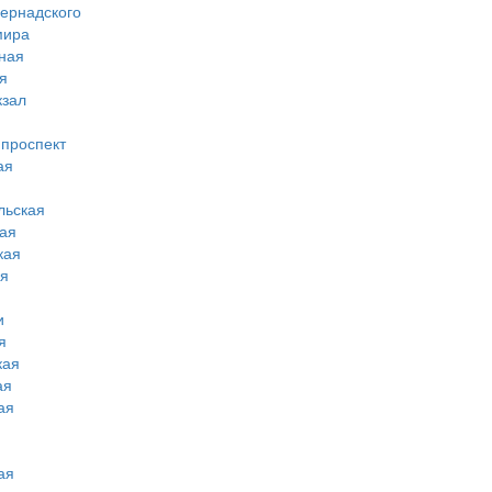
вернадского
мира
ная
я
кзал
 проспект
ая
льская
ая
кая
ая
и
я
кая
ая
ая
ая