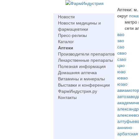
Аптеки: м.
округ
пока
Новости
метро
Новости медицины и
сети а
фармацевтики
вао
Пресс-релизы
зао
Каталог
сао
Аптеки
свао
Производители препаратов
сзао
Лекарственные препараты
цао
Полезная информация
юао
Домашняя аптечка
ювао
Витамины и минералы
юзао
Выставки и конференции
авиамото
ФармИндустрия.ру
автозавод
Контакты
академиче
александр
алексеевс
алтуфьев
аннино
арбатская