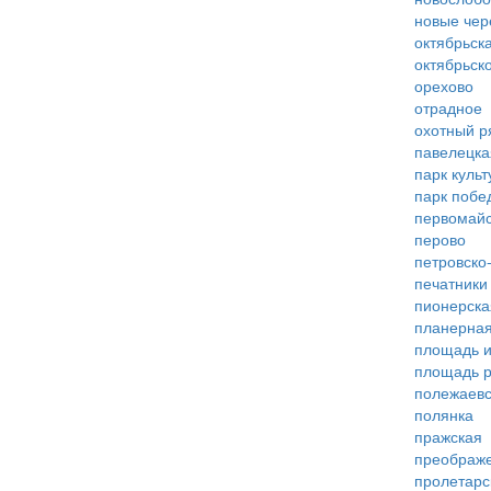
новые че
октябрьск
октябрьск
орехово
отрадное
охотный р
павелецка
парк куль
парк побе
первомай
перово
петровско
печатники
пионерска
планерна
площадь 
площадь 
полежаевс
полянка
пражская
преображ
пролетарс