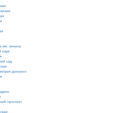
кая
овская
ная
ая
ая
а им. ленина
й парк
я
кий сад
ская
митрия донского
ая
о
адион
я
ский проспект
ская