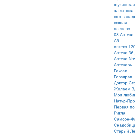
щукинская
электроза
юго-запад
южная
ясенево
03 Аптека
А5
аптека 120
Аптека 36,
Аптека Nov
Аптекарь
Гексал
Горздрав
Доктор Ст
Желаем З
Моя люби
Натур-Про
Первая п
Ригла
Самсон-Ф
Снадобиц
Старый Ле