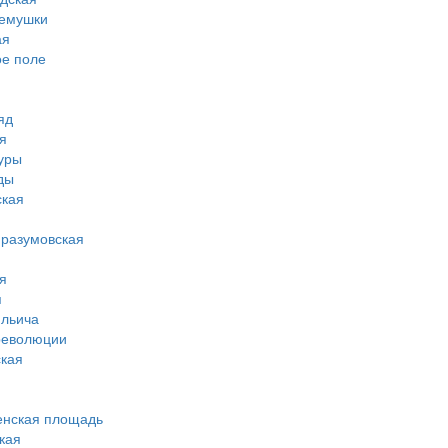
ремушки
ая
ое поле
яд
я
туры
ды
ская
-разумовская
я
я
ильича
революции
кая
енская площадь
кая