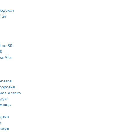
водская
ная
 на 80
6
a Vita
олетов
доровья
мая аптека
дукт
омощь
арма
а
карь