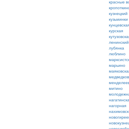
красные в
кропоткин
кузнецкий
кузьминки
кунцевска
курская
кутузовска
ленинский
лубянка
люблино
марксистс
марьино
маяковска
медведко
менделее
митино
молодежн
нагатинск
нагорная
нахимовск
новогирее
новокузне
новослобо