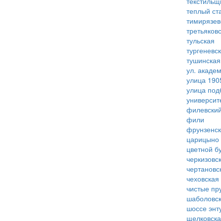
текстильщ
теплый ст
тимирязев
третьяков
тульская
тургеневс
тушинская
ул. акаде
улица 190
улица под
университ
филевский
фили
фрунзенс
царицыно
цветной б
черкизовс
чертановс
чеховская
чистые пр
шаболовс
шоссе энт
щелковск