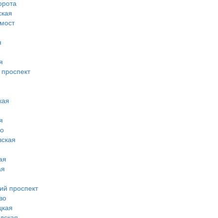
орота
ская
 мост
я
я
 проспект
кая
я
во
вская
ая
ая
ий проспект
во
цкая
дская