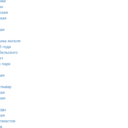
ики
ан
ская
ская
кая
мика янгеля
5 года
бельского
ет
 парк
кая
ульвар
кая
кая
уды
кая
узиастов
ая