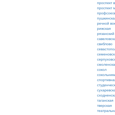
проспект 
проспект 
профсоюз
пушкинска
речной во
рижская
рязанский
савеловск
свиблово
севастопо
семеновск
серпуховс
смоленск
сокол
сокольник
спортивна
студенчес
сухаревск
сходненск
таганская
тверская
театральн