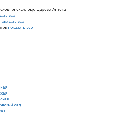
 сходненская, окр. Царева Аптека
зать все
показать все
птек
показать все
рная
ская
ская
овский сад
кая
о