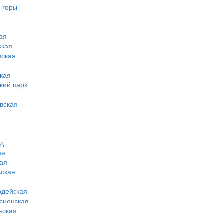
 горы
ая
ская
вская
кая
кий парк
вская
од
ая
ая
ская
рдейская
сненская
ьская