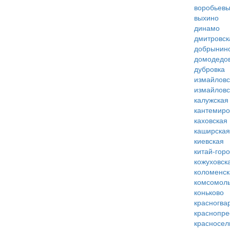
воробьевы
выхино
динамо
дмитровск
добрынин
домодедо
дубровка
измайловс
измайловс
калужская
кантемиро
каховская
каширская
киевская
китай-гор
кожуховск
коломенск
комсомоль
коньково
красногва
краснопре
красносел