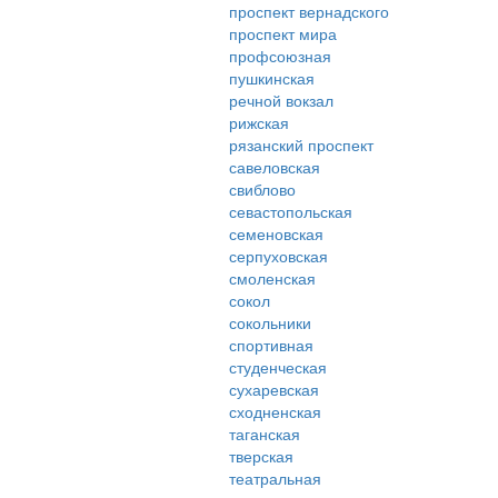
проспект вернадского
проспект мира
профсоюзная
пушкинская
речной вокзал
рижская
рязанский проспект
савеловская
свиблово
севастопольская
семеновская
серпуховская
смоленская
сокол
сокольники
спортивная
студенческая
сухаревская
сходненская
таганская
тверская
театральная