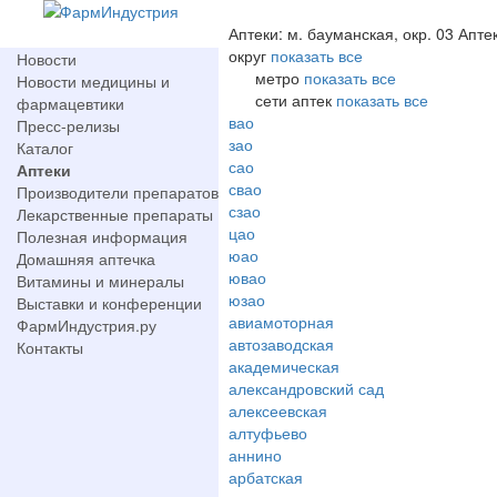
Аптеки: м. бауманская, окр. 03 Апте
округ
показать все
Новости
метро
показать все
Новости медицины и
сети аптек
показать все
фармацевтики
вао
Пресс-релизы
зао
Каталог
сао
Аптеки
свао
Производители препаратов
сзао
Лекарственные препараты
цао
Полезная информация
юао
Домашняя аптечка
ювао
Витамины и минералы
юзао
Выставки и конференции
авиамоторная
ФармИндустрия.ру
автозаводская
Контакты
академическая
александровский сад
алексеевская
алтуфьево
аннино
арбатская