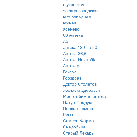
щукинская
электрозаводская
юго-западная
южная
ясенево
03 Аптека
А5
аптека 120 на 80
Аптека 36,6
Аптека Nova Vita
Аптекарь
Гексал
Горздрав
Доктор Столетов
Желаем Здоровья
Моя любимая аптека
Натур-Продукт
Первая помощь
Ригла
Самсон-Фарма
Снадобица
Старый Лекарь