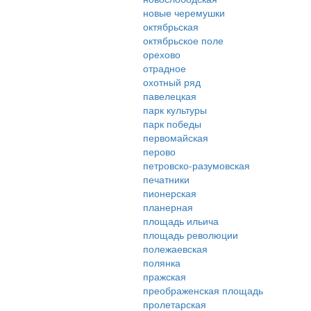
новые черемушки
октябрьская
октябрьское поле
орехово
отрадное
охотный ряд
павелецкая
парк культуры
парк победы
первомайская
перово
петровско-разумовская
печатники
пионерская
планерная
площадь ильича
площадь революции
полежаевская
полянка
пражская
преображенская площадь
пролетарская