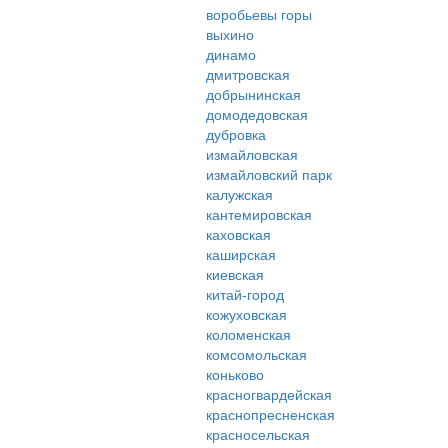
воробьевы горы
выхино
динамо
дмитровская
добрынинская
домодедовская
дубровка
измайловская
измайловский парк
калужская
кантемировская
каховская
каширская
киевская
китай-город
кожуховская
коломенская
комсомольская
коньково
красногвардейская
краснопресненская
красносельская