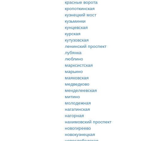
красные ворота
кропоткинская
кузнецкий мост
кузьминки
кунцевская
курская
кутузовская
ленинский проспект
лубянка
люблино
марксистская
марьино
маяковская
медведково
менделеевская
митино
молодежная
нагатинская
нагорная
нахимовский проспект
новогиреево
новокузнецкая
новослободская