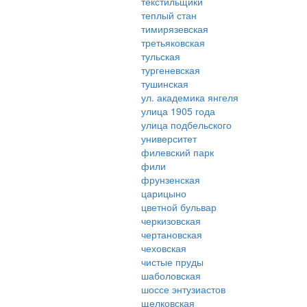
текстильщики
теплый стан
тимирязевская
третьяковская
тульская
тургеневская
тушинская
ул. академика янгеля
улица 1905 года
улица подбельского
университет
филевский парк
фили
фрунзенская
царицыно
цветной бульвар
черкизовская
чертановская
чеховская
чистые пруды
шаболовская
шоссе энтузиастов
щелковская