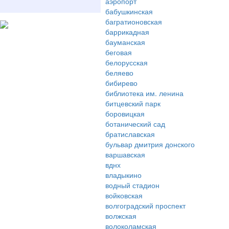
аэропорт
бабушкинская
багратионовская
баррикадная
бауманская
беговая
белорусская
беляево
бибирево
библиотека им. ленина
битцевский парк
боровицкая
ботанический сад
братиславская
бульвар дмитрия донского
варшавская
вднх
владыкино
водный стадион
войковская
волгоградский проспект
волжская
волоколамская