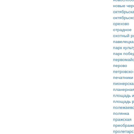
новые че
октябрьск
октябрьск
орехово
отрадное
охотный р
павелецка
парк куль
парк побе
первомай
перово
петровско
печатники
пионерска
планерна
площадь 
площадь 
полежаевс
полянка
пражская
преображ
пролетарс