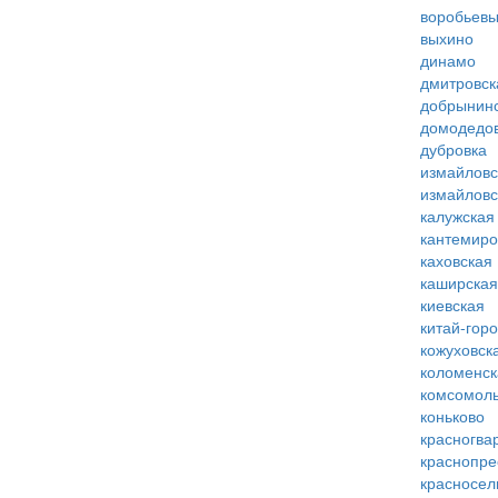
воробьевы
выхино
динамо
дмитровск
добрынин
домодедо
дубровка
измайловс
измайловс
калужская
кантемиро
каховская
каширская
киевская
китай-гор
кожуховск
коломенск
комсомоль
коньково
красногва
краснопре
красносел