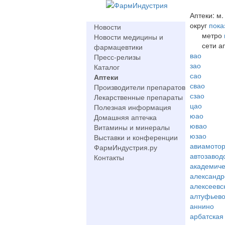
Аптеки: м.
округ
пока
Новости
метро
Новости медицины и
сети а
фармацевтики
вао
Пресс-релизы
зао
Каталог
сао
Аптеки
свао
Производители препаратов
сзао
Лекарственные препараты
цао
Полезная информация
юао
Домашняя аптечка
ювао
Витамины и минералы
юзао
Выставки и конференции
авиамото
ФармИндустрия.ру
автозавод
Контакты
академиче
александр
алексеевс
алтуфьев
аннино
арбатская