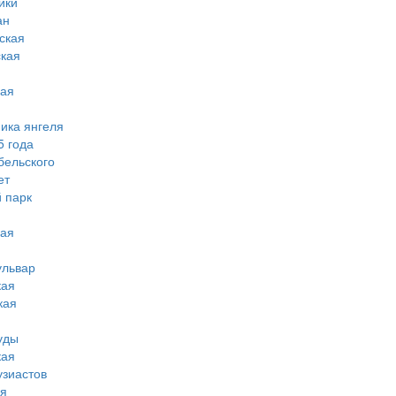
ики
ан
ская
ская
кая
мика янгеля
5 года
бельского
ет
 парк
кая
ульвар
кая
кая
уды
кая
узиастов
ая