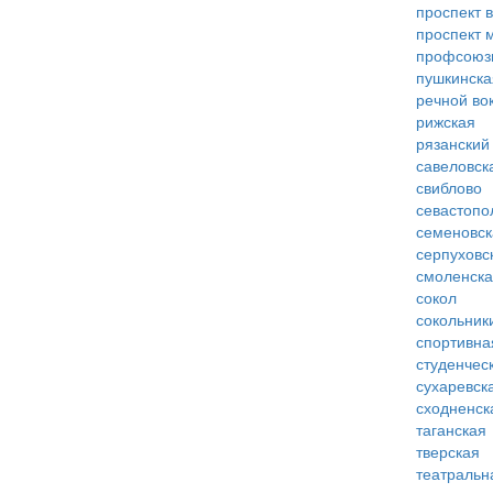
проспект 
проспект 
профсоюз
пушкинска
речной во
рижская
рязанский
савеловск
свиблово
севастопо
семеновск
серпуховс
смоленск
сокол
сокольник
спортивна
студенчес
сухаревск
сходненск
таганская
тверская
театральн