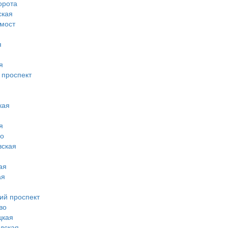
орота
ская
 мост
я
я
 проспект
кая
я
во
вская
ая
ая
ий проспект
во
цкая
дская