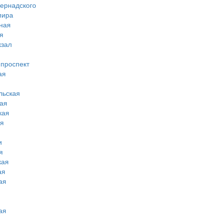
вернадского
мира
ная
я
кзал
 проспект
ая
льская
ая
кая
ая
и
я
кая
ая
ая
ая