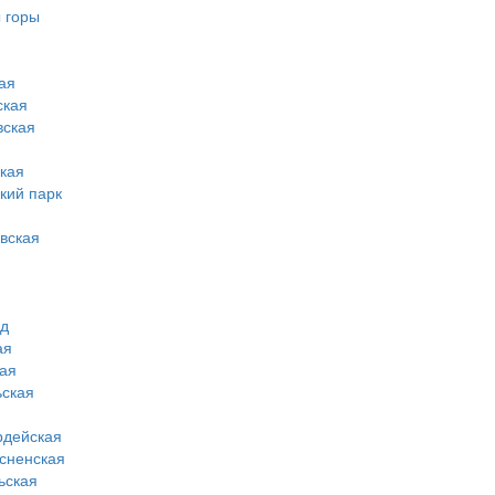
 горы
ая
ская
вская
кая
кий парк
вская
од
ая
ая
ская
рдейская
сненская
ьская