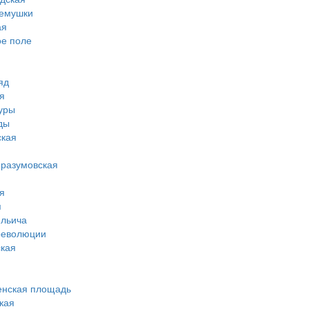
ремушки
ая
ое поле
яд
я
туры
ды
ская
-разумовская
я
я
ильича
революции
кая
енская площадь
кая