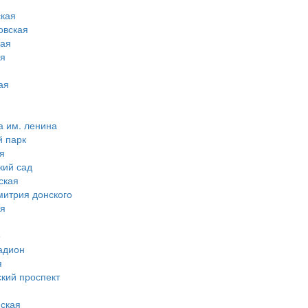
кая
овская
ная
ая
ая
а им. ленина
й парк
я
кий сад
ская
митрия донского
ая
о
адион
я
ский проспект
ская