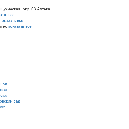
 щукинская, окр. 03 Аптека
зать все
показать все
птек
показать все
рная
ская
ская
овский сад
кая
о