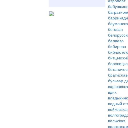
аэропорт
бабушкинс
багратион
баррикад
бауманск
беговая
белорусск
беляево
бибирево
библиотек
битцевски
боровицка
ботаничес
братислав
бульвар д
варшавск
вднх
владыкин
водный ст
войковска
волгоград
волжская
волоколам