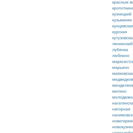
красные в
кропоткин
кузнецкий
кузьминки
кунцевска
курская
кутузовска
ленинский
лубянка
люблино
марксистс
марьино
маяковска
медведко
менделее
митино
молодежн
нагатинск
нагорная
нахимовск
новогирее
новокузне
новослобо