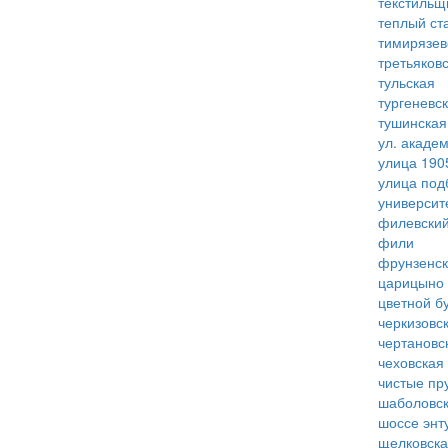
текстильщ
теплый ст
тимирязев
третьяков
тульская
тургеневс
тушинская
ул. акаде
улица 190
улица под
университ
филевский
фили
фрунзенс
царицыно
цветной б
черкизовс
чертановс
чеховская
чистые пр
шаболовс
шоссе энт
щелковск