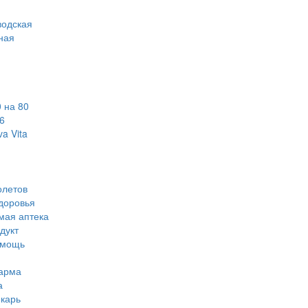
водская
ная
 на 80
6
a Vita
олетов
доровья
мая аптека
дукт
омощь
арма
а
карь