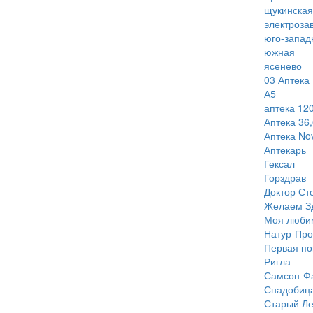
щукинская
электроза
юго-запад
южная
ясенево
03 Аптека
А5
аптека 120
Аптека 36,
Аптека Nov
Аптекарь
Гексал
Горздрав
Доктор Ст
Желаем З
Моя люби
Натур-Про
Первая п
Ригла
Самсон-Ф
Снадобиц
Старый Ле