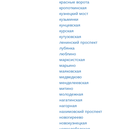
красные ворота
кропоткинская
кузнецкий мост
кузьминки
кунцевская
курская
кутузовская
ленинский проспект
лубянка
люблино
марксистская
марьино
маяковская
медведково
менделеевская
митино
молодежная
нагатинская
нагорная
нахимовский проспект
новогиреево
новокузнецкая
новослободская