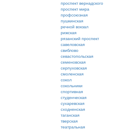
проспект вернадского
проспект мира
профсоюзная
пушкинская
речной вокзал
рижская
рязанский проспект
савеловская
свиблово
севастопольская
семеновская
серпуховская
смоленская
сокол
сокольники
спортивная
студенческая
сухаревская
сходненская
таганская
тверская
театральная