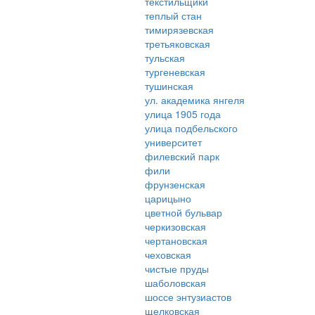
текстильщики
теплый стан
тимирязевская
третьяковская
тульская
тургеневская
тушинская
ул. академика янгеля
улица 1905 года
улица подбельского
университет
филевский парк
фили
фрунзенская
царицыно
цветной бульвар
черкизовская
чертановская
чеховская
чистые пруды
шаболовская
шоссе энтузиастов
щелковская