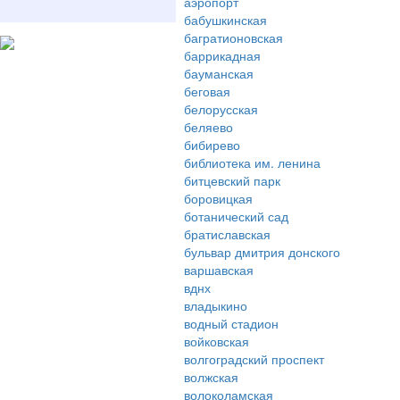
аэропорт
бабушкинская
багратионовская
баррикадная
бауманская
беговая
белорусская
беляево
бибирево
библиотека им. ленина
битцевский парк
боровицкая
ботанический сад
братиславская
бульвар дмитрия донского
варшавская
вднх
владыкино
водный стадион
войковская
волгоградский проспект
волжская
волоколамская