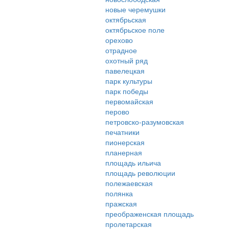
новые черемушки
октябрьская
октябрьское поле
орехово
отрадное
охотный ряд
павелецкая
парк культуры
парк победы
первомайская
перово
петровско-разумовская
печатники
пионерская
планерная
площадь ильича
площадь революции
полежаевская
полянка
пражская
преображенская площадь
пролетарская