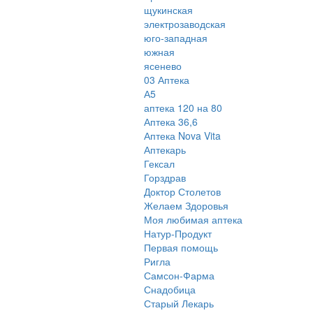
щукинская
электрозаводская
юго-западная
южная
ясенево
03 Аптека
А5
аптека 120 на 80
Аптека 36,6
Аптека Nova Vita
Аптекарь
Гексал
Горздрав
Доктор Столетов
Желаем Здоровья
Моя любимая аптека
Натур-Продукт
Первая помощь
Ригла
Самсон-Фарма
Снадобица
Старый Лекарь