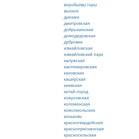
воробьевы горы
выхино
динамо
дмитровская
добрынинская
домодедовская
дубровка
измайловская
измайловский парк
калужская
кантемировская
каховская
каширская
киевская
китай-город
кожуховская
коломенская
комсомольская
коньково
красногвардейская
краснопресненская
красносельская