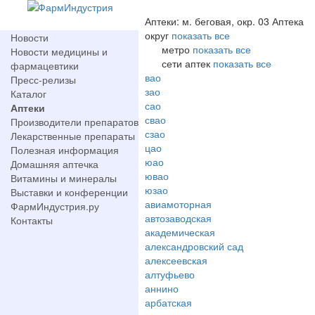
Аптеки: м. беговая, окр. 03 Аптека
округ
показать все
Новости
метро
показать все
Новости медицины и
сети аптек
показать все
фармацевтики
вао
Пресс-релизы
зао
Каталог
сао
Аптеки
свао
Производители препаратов
сзао
Лекарственные препараты
цао
Полезная информация
юао
Домашняя аптечка
ювао
Витамины и минералы
юзао
Выставки и конференции
авиамоторная
ФармИндустрия.ру
автозаводская
Контакты
академическая
александровский сад
алексеевская
алтуфьево
аннино
арбатская