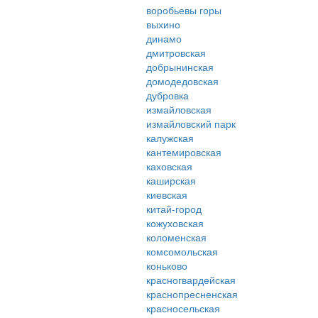
воробьевы горы
выхино
динамо
дмитровская
добрынинская
домодедовская
дубровка
измайловская
измайловский парк
калужская
кантемировская
каховская
каширская
киевская
китай-город
кожуховская
коломенская
комсомольская
коньково
красногвардейская
краснопресненская
красносельская