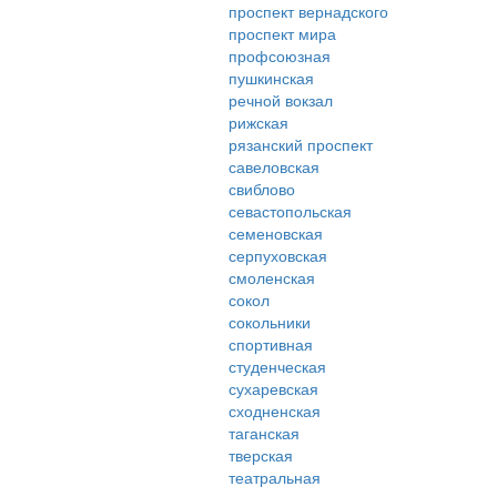
проспект вернадского
проспект мира
профсоюзная
пушкинская
речной вокзал
рижская
рязанский проспект
савеловская
свиблово
севастопольская
семеновская
серпуховская
смоленская
сокол
сокольники
спортивная
студенческая
сухаревская
сходненская
таганская
тверская
театральная