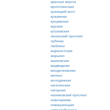
красные ворота
кропоткинская
кузнецкий мост
кузьминки
кунцевская
курская
кутузовская
ленинский проспект
лубянка
люблино
марксистская
марьино
маяковская
медведково
менделеевская
митино
молодежная
нагатинская
нагорная
нахимовский проспект
новогиреево
новокузнецкая
новослободская