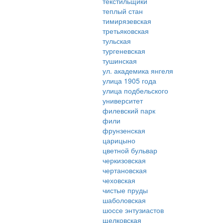
текстильщики
теплый стан
тимирязевская
третьяковская
тульская
тургеневская
тушинская
ул. академика янгеля
улица 1905 года
улица подбельского
университет
филевский парк
фили
фрунзенская
царицыно
цветной бульвар
черкизовская
чертановская
чеховская
чистые пруды
шаболовская
шоссе энтузиастов
щелковская