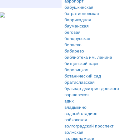
аэропорт
бабушкинская
багратионовская
баррикадная
бауманская
беговая
белорусская
беляево
бибирево
библиотека им. ленина
битцевский парк
боровицкая
ботанический сад
братиславская
бульвар дмитрия донского
варшавская
вднх
владыкино
водный стадион
войковская
волгоградский проспект
волжская
волоколамская