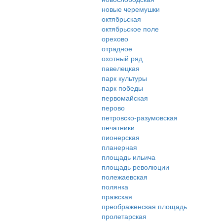
новые черемушки
октябрьская
октябрьское поле
орехово
отрадное
охотный ряд
павелецкая
парк культуры
парк победы
первомайская
перово
петровско-разумовская
печатники
пионерская
планерная
площадь ильича
площадь революции
полежаевская
полянка
пражская
преображенская площадь
пролетарская