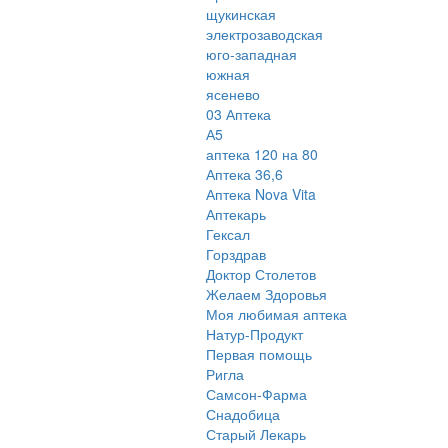
щукинская
электрозаводская
юго-западная
южная
ясенево
03 Аптека
А5
аптека 120 на 80
Аптека 36,6
Аптека Nova Vita
Аптекарь
Гексал
Горздрав
Доктор Столетов
Желаем Здоровья
Моя любимая аптека
Натур-Продукт
Первая помощь
Ригла
Самсон-Фарма
Снадобица
Старый Лекарь