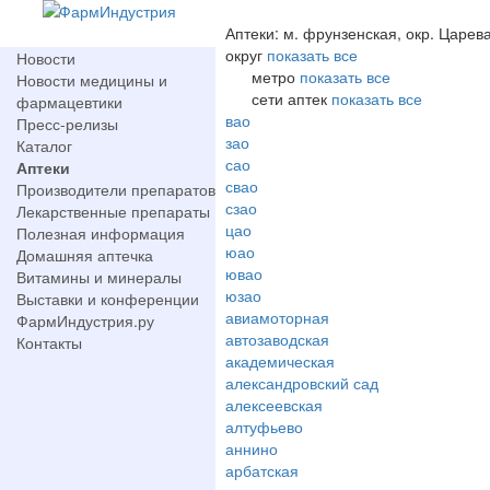
Аптеки: м. фрунзенская, окр. Царев
округ
показать все
Новости
метро
показать все
Новости медицины и
сети аптек
показать все
фармацевтики
вао
Пресс-релизы
зао
Каталог
сао
Аптеки
свао
Производители препаратов
сзао
Лекарственные препараты
цао
Полезная информация
юао
Домашняя аптечка
ювао
Витамины и минералы
юзао
Выставки и конференции
авиамоторная
ФармИндустрия.ру
автозаводская
Контакты
академическая
александровский сад
алексеевская
алтуфьево
аннино
арбатская