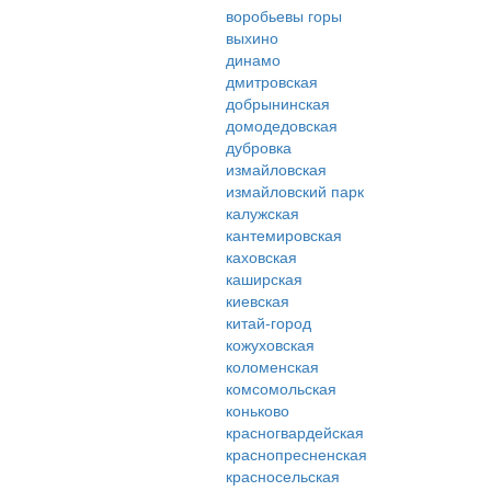
воробьевы горы
выхино
динамо
дмитровская
добрынинская
домодедовская
дубровка
измайловская
измайловский парк
калужская
кантемировская
каховская
каширская
киевская
китай-город
кожуховская
коломенская
комсомольская
коньково
красногвардейская
краснопресненская
красносельская