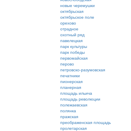
новые черемушки
октябрьская
октябрьское поле
орехово
отрадное
охотный ряд
павелецкая
парк культуры
парк победы
первомайская
перово
петровско-разумовская
печатники
пионерская
планерная
площадь ильича
площадь революции
полежаевская
полянка
пражская
преображенская площадь
пролетарская