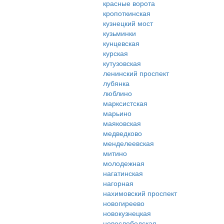
красные ворота
кропоткинская
кузнецкий мост
кузьминки
кунцевская
курская
кутузовская
ленинский проспект
лубянка
люблино
марксистская
марьино
маяковская
медведково
менделеевская
митино
молодежная
нагатинская
нагорная
нахимовский проспект
новогиреево
новокузнецкая
новослободская