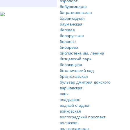
аэропорт
бабушкинская
багратионовская
баррикадная
бауманская
беговая
белорусская
беляево
бибирево
библиотека им. ленина
битцевский парк
боровицкая
ботанический сад
братиславская
бульвар дмитрия донского
варшавская
вднх
владыкино
водный стадион
войковская
волгоградский проспект
волжская
волоколамская