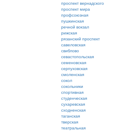
проспект вернадского
проспект мира
профсоюзная
пушкинская
речной вокзал
рижская
рязанский проспект
савеловская
свиблово
севастопольская
семеновская
серпуховская
смоленская
сокол
сокольники
спортивная
студенческая
сухаревская
сходненская
таганская
тверская
театральная