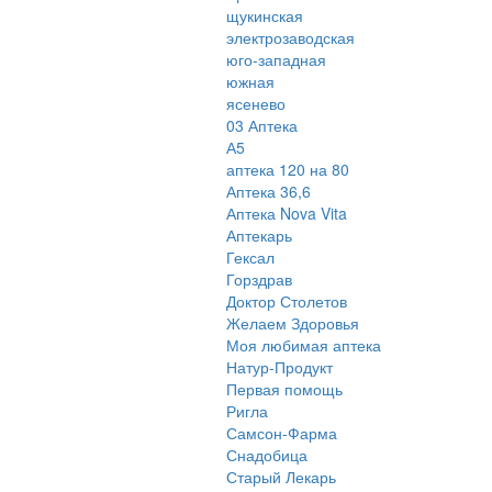
щукинская
электрозаводская
юго-западная
южная
ясенево
03 Аптека
А5
аптека 120 на 80
Аптека 36,6
Аптека Nova Vita
Аптекарь
Гексал
Горздрав
Доктор Столетов
Желаем Здоровья
Моя любимая аптека
Натур-Продукт
Первая помощь
Ригла
Самсон-Фарма
Снадобица
Старый Лекарь