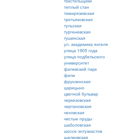
текстильщики
теплый стан
тимирязевская
третьяковская
тульская
тургеневская
тушинская
ул. академика янгеля
улица 1905 года
улица подбельского
университет
филевский парк
фили
фрунзенская
царицыно
цветной бульвар
черкизовская
чертановская
чеховская
чистые пруды
шаболовская
шоссе энтузиастов
щелковская