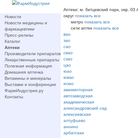
Аптеки: м. битцевский парк, окр. 03 
округ
показать все
Новости
метро
показать все
Новости медицины и
сети аптек
показать все
фармацевтики
вао
Пресс-релизы
зао
Каталог
сао
Аптеки
свао
Производители препаратов
сзао
Лекарственные препараты
цао
Полезная информация
юао
Домашняя аптечка
ювао
Витамины и минералы
юзао
Выставки и конференции
авиамоторная
ФармИндустрия.ру
автозаводская
Контакты
академическая
александровский сад
алексеевская
алтуфьево
аннино
арбатская