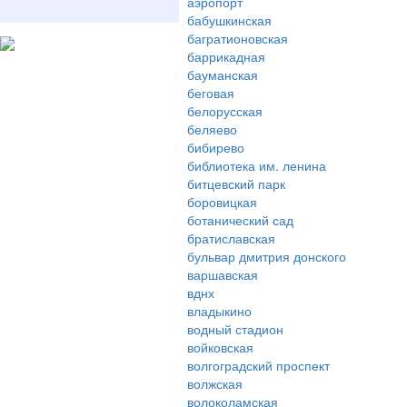
аэропорт
бабушкинская
багратионовская
баррикадная
бауманская
беговая
белорусская
беляево
бибирево
библиотека им. ленина
битцевский парк
боровицкая
ботанический сад
братиславская
бульвар дмитрия донского
варшавская
вднх
владыкино
водный стадион
войковская
волгоградский проспект
волжская
волоколамская