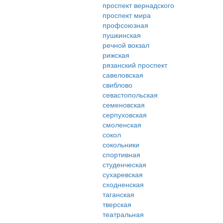
проспект вернадского
проспект мира
профсоюзная
пушкинская
речной вокзал
рижская
рязанский проспект
савеловская
свиблово
севастопольская
семеновская
серпуховская
смоленская
сокол
сокольники
спортивная
студенческая
сухаревская
сходненская
таганская
тверская
театральная