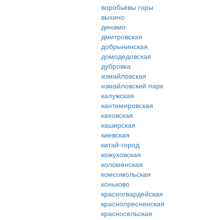
воробьевы горы
выхино
динамо
дмитровская
добрынинская
домодедовская
дубровка
измайловская
измайловский парк
калужская
кантемировская
каховская
каширская
киевская
китай-город
кожуховская
коломенская
комсомольская
коньково
красногвардейская
краснопресненская
красносельская