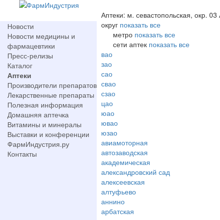
Аптеки: м. севастопольская, окр. 03
округ
показать все
Новости
метро
показать все
Новости медицины и
сети аптек
показать все
фармацевтики
вао
Пресс-релизы
зао
Каталог
сао
Аптеки
свао
Производители препаратов
сзао
Лекарственные препараты
цао
Полезная информация
юао
Домашняя аптечка
ювао
Витамины и минералы
юзао
Выставки и конференции
авиамоторная
ФармИндустрия.ру
автозаводская
Контакты
академическая
александровский сад
алексеевская
алтуфьево
аннино
арбатская