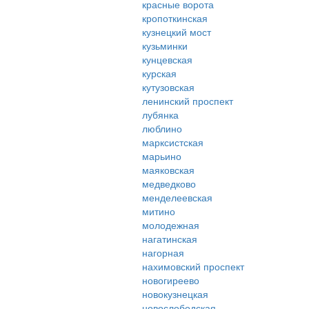
красные ворота
кропоткинская
кузнецкий мост
кузьминки
кунцевская
курская
кутузовская
ленинский проспект
лубянка
люблино
марксистская
марьино
маяковская
медведково
менделеевская
митино
молодежная
нагатинская
нагорная
нахимовский проспект
новогиреево
новокузнецкая
новослободская