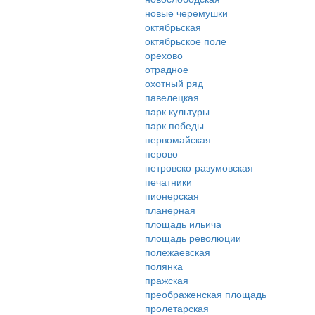
новые черемушки
октябрьская
октябрьское поле
орехово
отрадное
охотный ряд
павелецкая
парк культуры
парк победы
первомайская
перово
петровско-разумовская
печатники
пионерская
планерная
площадь ильича
площадь революции
полежаевская
полянка
пражская
преображенская площадь
пролетарская