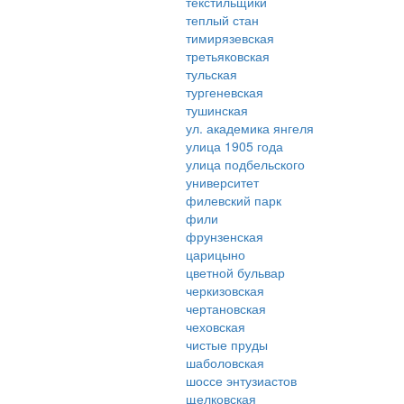
текстильщики
теплый стан
тимирязевская
третьяковская
тульская
тургеневская
тушинская
ул. академика янгеля
улица 1905 года
улица подбельского
университет
филевский парк
фили
фрунзенская
царицыно
цветной бульвар
черкизовская
чертановская
чеховская
чистые пруды
шаболовская
шоссе энтузиастов
щелковская