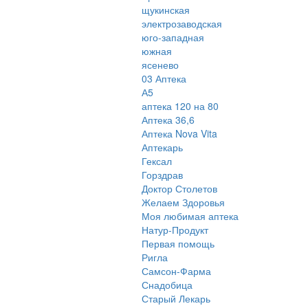
щукинская
электрозаводская
юго-западная
южная
ясенево
03 Аптека
А5
аптека 120 на 80
Аптека 36,6
Аптека Nova Vita
Аптекарь
Гексал
Горздрав
Доктор Столетов
Желаем Здоровья
Моя любимая аптека
Натур-Продукт
Первая помощь
Ригла
Самсон-Фарма
Снадобица
Старый Лекарь