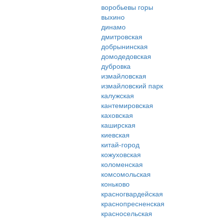
воробьевы горы
выхино
динамо
дмитровская
добрынинская
домодедовская
дубровка
измайловская
измайловский парк
калужская
кантемировская
каховская
каширская
киевская
китай-город
кожуховская
коломенская
комсомольская
коньково
красногвардейская
краснопресненская
красносельская