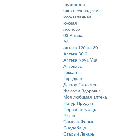
щукинская
электрозаводская
юго-западная
южная
ясенево
03 Аптека
А5
аптека 120 на 80
Аптека 36,6
Аптека Nova Vita
Аптекарь
Гексал
Горздрав
Доктор Столетов
Желаем Здоровья
Моя любимая аптека
Натур-Продукт
Первая помощь
Ригла
Самсон-Фарма
Снадобица
Старый Лекарь