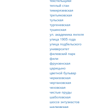
текстильщики
теплый стан
тимирязевская
третьяковская
тульская
тургеневская
тушинская
ул. академика янгеля
улица 1905 года
улица подбельского
университет
филевский парк
фили
фрунзенская
царицыно
цветной бульвар
черкизовская
чертановская
чеховская
чистые пруды
шаболовская
шоссе энтузиастов
щелковская