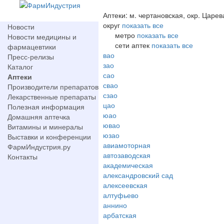
Аптеки: м. чертановская, окр. Царев
округ
показать все
Новости
метро
показать все
Новости медицины и
сети аптек
показать все
фармацевтики
вао
Пресс-релизы
зао
Каталог
сао
Аптеки
свао
Производители препаратов
сзао
Лекарственные препараты
цао
Полезная информация
юао
Домашняя аптечка
ювао
Витамины и минералы
юзао
Выставки и конференции
авиамоторная
ФармИндустрия.ру
автозаводская
Контакты
академическая
александровский сад
алексеевская
алтуфьево
аннино
арбатская