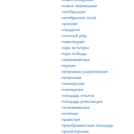
новые черемушки
октябрьская
октябрьское поле
орехово
отрадное
охотный ряд
павелецкая
парк культуры
парк победы
первомайская
перово
петровско-разумовская
печатники
пионерская
планерная
площадь ильича
площадь революции
полежаевская
полянка
пражская
преображенская площадь
пролетарская