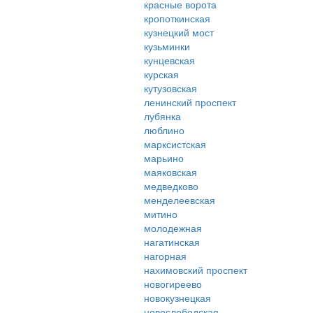
красные ворота
кропоткинская
кузнецкий мост
кузьминки
кунцевская
курская
кутузовская
ленинский проспект
лубянка
люблино
марксистская
марьино
маяковская
медведково
менделеевская
митино
молодежная
нагатинская
нагорная
нахимовский проспект
новогиреево
новокузнецкая
новослободская