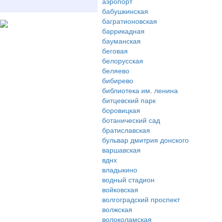
аэропорт
бабушкинская
багратионовская
баррикадная
бауманская
беговая
белорусская
беляево
бибирево
библиотека им. ленина
битцевский парк
боровицкая
ботанический сад
братиславская
бульвар дмитрия донского
варшавская
вднх
владыкино
водный стадион
войковская
волгоградский проспект
волжская
волоколамская