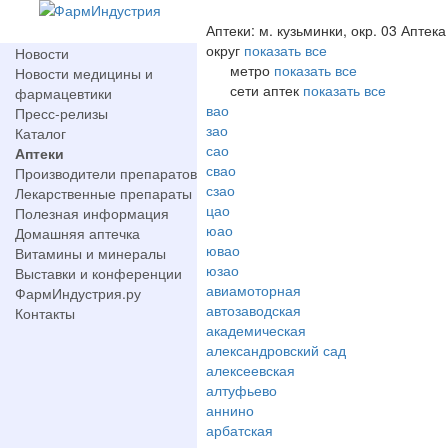
Аптеки: м. кузьминки, окр. 03 Аптека
округ
показать все
Новости
метро
показать все
Новости медицины и
сети аптек
показать все
фармацевтики
вао
Пресс-релизы
зао
Каталог
сао
Аптеки
свао
Производители препаратов
сзао
Лекарственные препараты
цао
Полезная информация
юао
Домашняя аптечка
ювао
Витамины и минералы
юзао
Выставки и конференции
авиамоторная
ФармИндустрия.ру
автозаводская
Контакты
академическая
александровский сад
алексеевская
алтуфьево
аннино
арбатская