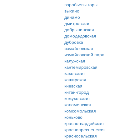
воробьевы горы
выхино
динамо
дмитровская
добрынинская
домодедовская
дубровка
измайловская
измайловский парк
калужская
кантемировская
каховская
каширская
киевская
китай-город
кожуховская
коломенская
комсомольская
коньково
красногвардейская
краснопресненская
красносельская