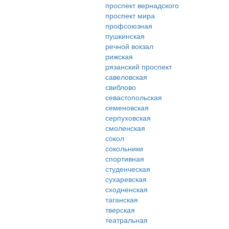
проспект вернадского
проспект мира
профсоюзная
пушкинская
речной вокзал
рижская
рязанский проспект
савеловская
свиблово
севастопольская
семеновская
серпуховская
смоленская
сокол
сокольники
спортивная
студенческая
сухаревская
сходненская
таганская
тверская
театральная