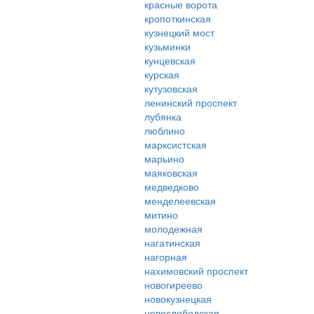
красные ворота
кропоткинская
кузнецкий мост
кузьминки
кунцевская
курская
кутузовская
ленинский проспект
лубянка
люблино
марксистская
марьино
маяковская
медведково
менделеевская
митино
молодежная
нагатинская
нагорная
нахимовский проспект
новогиреево
новокузнецкая
новослободская