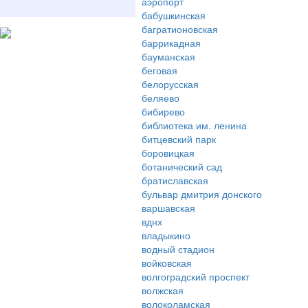
аэропорт
бабушкинская
багратионовская
баррикадная
бауманская
беговая
белорусская
беляево
бибирево
библиотека им. ленина
битцевский парк
боровицкая
ботанический сад
братиславская
бульвар дмитрия донского
варшавская
вднх
владыкино
водный стадион
войковская
волгоградский проспект
волжская
волоколамская