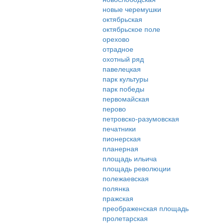
новые черемушки
октябрьская
октябрьское поле
орехово
отрадное
охотный ряд
павелецкая
парк культуры
парк победы
первомайская
перово
петровско-разумовская
печатники
пионерская
планерная
площадь ильича
площадь революции
полежаевская
полянка
пражская
преображенская площадь
пролетарская