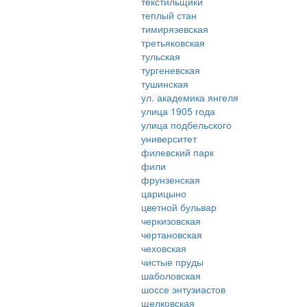
текстильщики
теплый стан
тимирязевская
третьяковская
тульская
тургеневская
тушинская
ул. академика янгеля
улица 1905 года
улица подбельского
университет
филевский парк
фили
фрунзенская
царицыно
цветной бульвар
черкизовская
чертановская
чеховская
чистые пруды
шаболовская
шоссе энтузиастов
щелковская