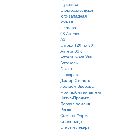
щукинская
электрозаводская
юго-западная
южная
ясенево
03 Аптека
А5
аптека 120 на 80
Аптека 36,6
Аптека Nova Vita
Аптекарь
Гексал
Горздрав
Доктор Столетов
Желаем Здоровья
Моя любимая аптека
Натур-Продукт
Первая помощь
Ригла
Самсон-Фарма
Снадобица
Старый Лекарь