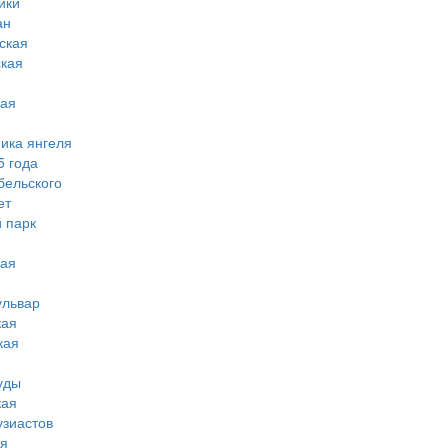
ики
ан
ская
ская
кая
мика янгеля
5 года
бельского
ет
 парк
кая
ульвар
кая
кая
уды
кая
узиастов
ая