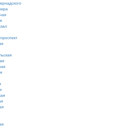
вернадского
мира
ная
я
кзал
 проспект
ая
льская
ая
кая
ая
и
я
кая
ая
ая
ая