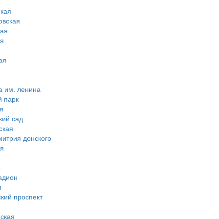
кая
овская
ная
ая
ая
а им. ленина
й парк
я
кий сад
ская
митрия донского
ая
о
адион
я
ский проспект
ская