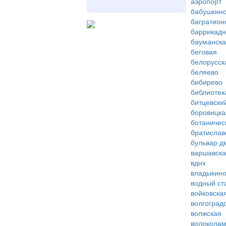
аэропорт
бабушкинс
багратион
баррикад
бауманск
беговая
белорусск
беляево
бибирево
библиотек
битцевски
боровицка
ботаничес
братислав
бульвар д
варшавск
вднх
владыкин
водный ст
войковска
волгоград
волжская
волоколам