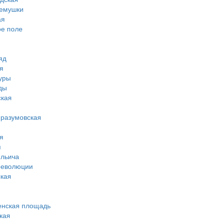
ремушки
ая
ое поле
яд
я
туры
ды
ская
-разумовская
я
я
ильича
революции
кая
енская площадь
кая