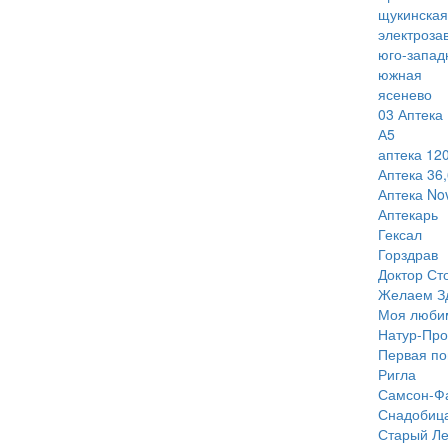
щукинская
электроза
юго-запад
южная
ясенево
03 Аптека
А5
аптека 120
Аптека 36,
Аптека Nov
Аптекарь
Гексал
Горздрав
Доктор Ст
Желаем З
Моя люби
Натур-Про
Первая п
Ригла
Самсон-Ф
Снадобиц
Старый Ле