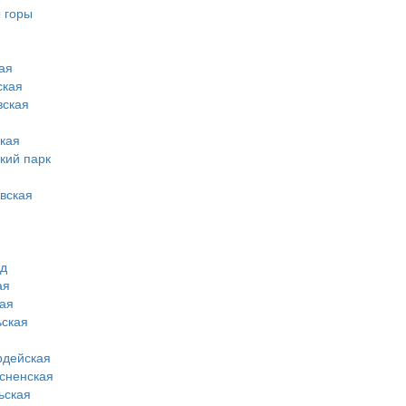
 горы
ая
ская
вская
кая
кий парк
вская
од
ая
ая
ская
рдейская
сненская
ьская