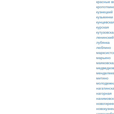
красные в
кропоткин
кузнецкий
кузьминки
кунцевска
курская
кутузовска
ленинский
лубянка
люблино
марксистс
марьино
маяковска
медведко
менделее
митино
молодежн
нагатинск
нагорная
нахимовск
новогирее
новокузне
новослобо