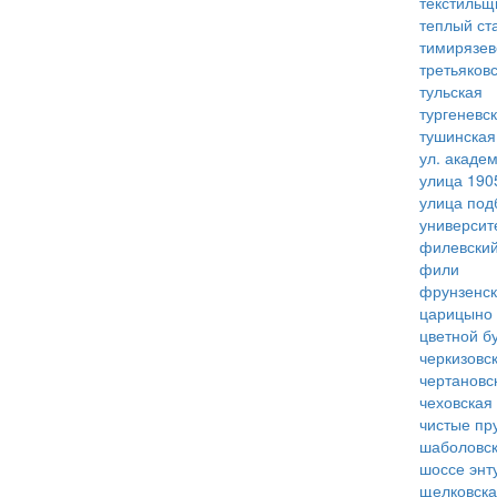
текстильщ
теплый ст
тимирязев
третьяков
тульская
тургеневс
тушинская
ул. акаде
улица 190
улица под
университ
филевский
фили
фрунзенс
царицыно
цветной б
черкизовс
чертановс
чеховская
чистые пр
шаболовс
шоссе энт
щелковск