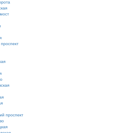
орота
ская
 мост
я
я
 проспект
кая
я
во
вская
ая
ая
ий проспект
во
цкая
дская