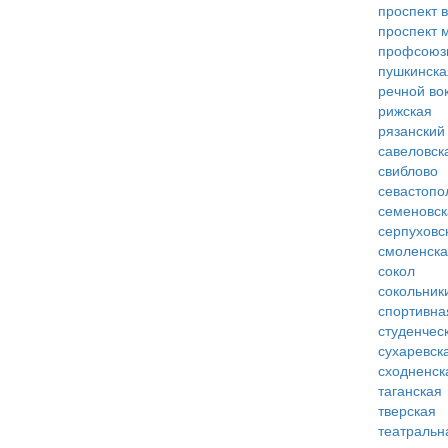
проспект 
проспект 
профсоюз
пушкинска
речной во
рижская
рязанский
савеловск
свиблово
севастопо
семеновск
серпуховс
смоленск
сокол
сокольник
спортивна
студенчес
сухаревск
сходненск
таганская
тверская
театральн