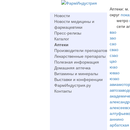
Аптеки: м.
округ
пока
Новости
метро
Новости медицины и
сети а
фармацевтики
вао
Пресс-релизы
зао
Каталог
сао
Аптеки
свао
Производители препаратов
сзао
Лекарственные препараты
цао
Полезная информация
юао
Домашняя аптечка
ювао
Витамины и минералы
юзао
Выставки и конференции
авиамото
ФармИндустрия.ру
автозавод
Контакты
академиче
александр
алексеевс
алтуфьев
аннино
арбатская