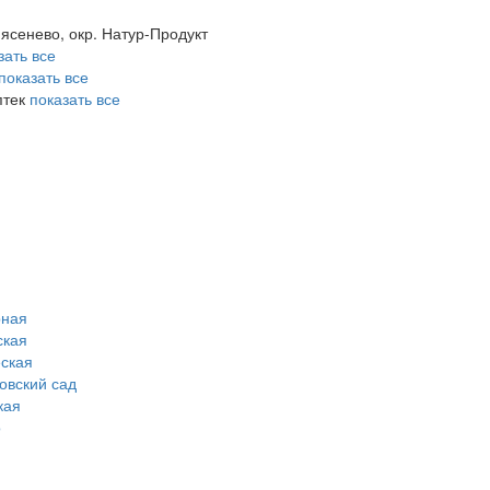
 ясенево, окр. Натур-Продукт
зать все
показать все
птек
показать все
рная
ская
ская
овский сад
кая
о