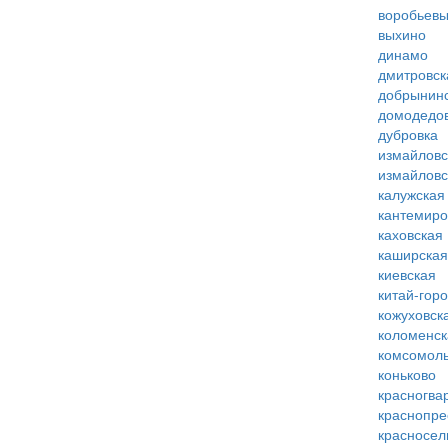
воробьевы
выхино
динамо
дмитровск
добрынин
домодедо
дубровка
измайловс
измайловс
калужская
кантемиро
каховская
каширская
киевская
китай-гор
кожуховск
коломенск
комсомоль
коньково
красногва
краснопре
красносел