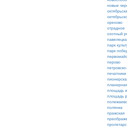
новые че
октябрьск
октябрьск
орехово
отрадное
охотный р
павелецка
парк куль
парк побе
первомай
перово
петровско
печатники
пионерска
планерна
площадь 
площадь 
полежаевс
полянка
пражская
преображ
пролетарс