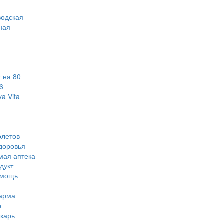
водская
ная
 на 80
6
a Vita
олетов
доровья
мая аптека
дукт
омощь
арма
а
карь