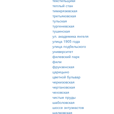
текстильщики
теплый стан
тимирязевская
третьяковская
тульская
тургеневская
тушинская
ул. академика янгеля
улица 1905 года
улица подбельского
университет
филевский парк
фили
фрунзенская
царицыно
цветной бульвар
черкизовская
чертановская
чеховская
чистые пруды
шаболовская
шоссе энтузиастов
щелковская