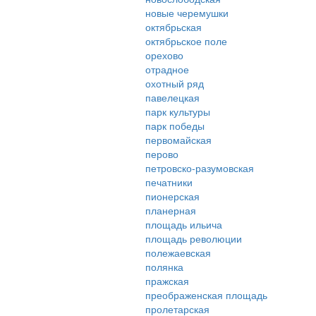
новые черемушки
октябрьская
октябрьское поле
орехово
отрадное
охотный ряд
павелецкая
парк культуры
парк победы
первомайская
перово
петровско-разумовская
печатники
пионерская
планерная
площадь ильича
площадь революции
полежаевская
полянка
пражская
преображенская площадь
пролетарская