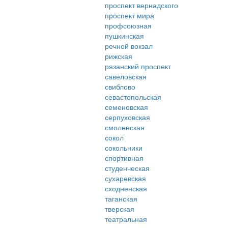
проспект вернадского
проспект мира
профсоюзная
пушкинская
речной вокзал
рижская
рязанский проспект
савеловская
свиблово
севастопольская
семеновская
серпуховская
смоленская
сокол
сокольники
спортивная
студенческая
сухаревская
сходненская
таганская
тверская
театральная