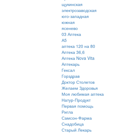
щукинская
электрозаводская
юго-западная
южная
ясенево
03 Аптека
А5
аптека 120 на 80
Аптека 36,6
Аптека Nova Vita
Аптекарь
Гексал
Горздрав
Доктор Столетов
Желаем Здоровья
Моя любимая аптека
Натур-Продукт
Первая помощь
Ригла
Самсон-Фарма
Снадобица
Старый Лекарь