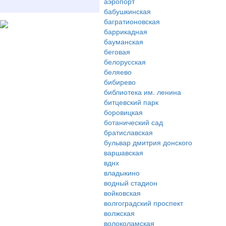
аэропорт
бабушкинская
багратионовская
баррикадная
бауманская
беговая
белорусская
беляево
бибирево
библиотека им. ленина
битцевский парк
боровицкая
ботанический сад
братиславская
бульвар дмитрия донского
варшавская
вднх
владыкино
водный стадион
войковская
волгоградский проспект
волжская
волоколамская