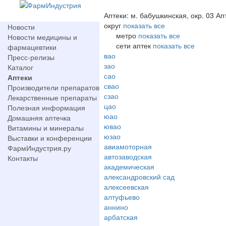
Аптеки: м. бабушкинская, окр. 03 Ап
округ
показать все
Новости
метро
показать все
Новости медицины и
сети аптек
показать все
фармацевтики
вао
Пресс-релизы
зао
Каталог
сао
Аптеки
свао
Производители препаратов
сзао
Лекарственные препараты
цао
Полезная информация
юао
Домашняя аптечка
ювао
Витамины и минералы
юзао
Выставки и конференции
авиамоторная
ФармИндустрия.ру
автозаводская
Контакты
академическая
александровский сад
алексеевская
алтуфьево
аннино
арбатская