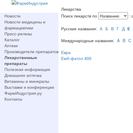
Лекарства
Новости
Поиск лекарств по
: 
Новости медицины и
фармацевтики
Русские названия:
А
Б
В
Г
Д
Е
Пресс-релизы
Каталог
Международные названия:
A
B
C
Аптеки
Производители препаратов
Евра
Лекарственные
Емб-фатол 400
препараты
Полезная информация
Домашняя аптечка
Витамины и минералы
Выставки и конференции
ФармИндустрия.ру
Контакты