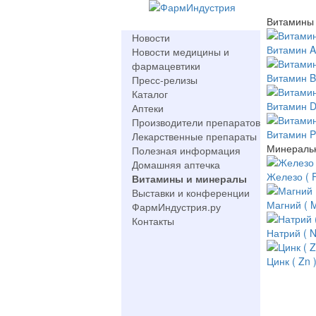
Витамины
Новости
Витамин A
Новости медицины и
фармацевтики
Витамин 
Пресс-релизы
Каталог
Витамин 
Аптеки
Производители препаратов
Витамин 
Лекарственные препараты
Минераль
Полезная информация
Домашняя аптечка
Железо ( F
Витамины и минералы
Выставки и конференции
Магний ( M
ФармИндустрия.ру
Контакты
Натрий ( N
Цинк ( Zn 