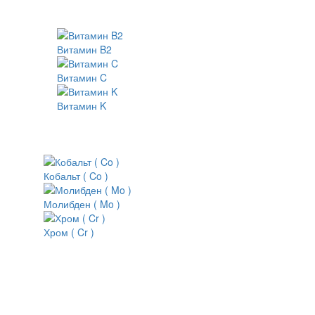
Витамин B2
Витамин C
Витамин K
Кобальт ( Co )
Молибден ( Mo )
Хром ( Cr )