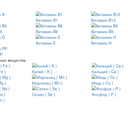
Витамин B1
Витамин B12
B5
Витамин B6
Витамин B9
D
Витамин E
Витамин H
PP
ные вещества
e )
Калий ( K )
Кальций ( Ca )
g )
Марганец ( Mn )
Медь ( Cu )
a )
Селен ( Se )
Фосфор ( P )
)