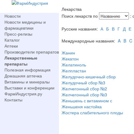
Лекарства
Новости
Поиск лекарств по
: 
Новости медицины и
фармацевтики
Русские названия:
А
Б
В
Г
Д
Е
Пресс-релизы
Каталог
Международные названия:
A
B
C
Аптеки
Производители препаратов
Жанин
Лекарственные
Жекатон
препараты
Желатиноль
Полезная информация
Желпластан
Домашняя аптечка
Желудочно-кишечный сбор
Витамины и минералы
Желудочный сбор №3
Выставки и конференции
Желчегонный сбор №2
ФармИндустрия.ру
Желчегонный сбор №3
Контакты
Женьшень с витамином с
Женьшеня настойка
Жостера слабительного плоды