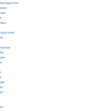
вернадского
мира
ная
я
кзал
 проспект
ая
льская
ая
кая
ая
и
я
кая
ая
ая
ая