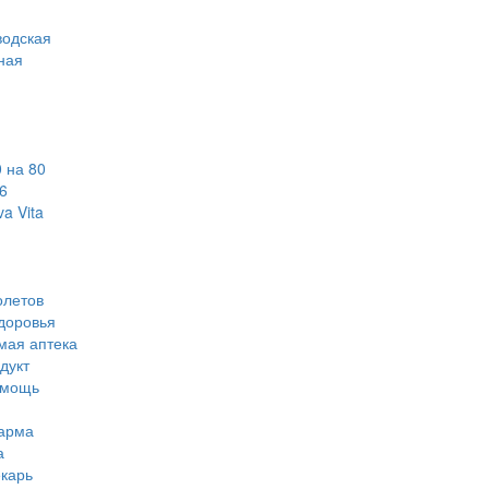
водская
ная
 на 80
6
a Vita
олетов
доровья
мая аптека
дукт
омощь
арма
а
карь