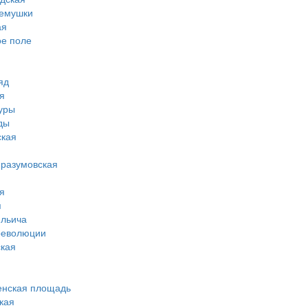
ремушки
ая
ое поле
яд
я
туры
ды
ская
-разумовская
я
я
ильича
революции
кая
енская площадь
кая