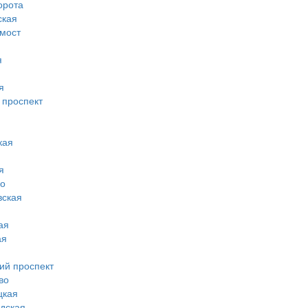
орота
ская
 мост
я
я
 проспект
кая
я
во
вская
ая
ая
ий проспект
во
цкая
дская