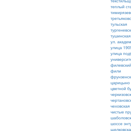
текстильщ
теплый ст
тимирязев
третьяков
тульская
тургеневс
тушинская
ул. акаде
улица 190
улица под
университ
филевский
фили
фрунзенс
царицыно
цветной б
черкизовс
чертановс
чеховская
чистые пр
шаболовс
шоссе энт
щелковск