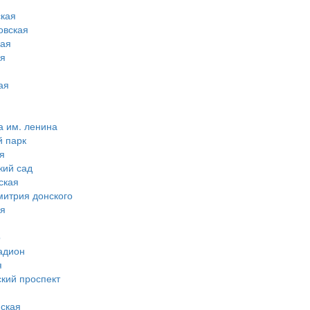
кая
овская
ная
ая
ая
а им. ленина
й парк
я
кий сад
ская
митрия донского
ая
о
адион
я
ский проспект
ская