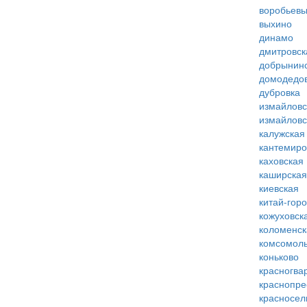
воробьевы
выхино
динамо
дмитровск
добрынин
домодедо
дубровка
измайловс
измайловс
калужская
кантемиро
каховская
каширская
киевская
китай-гор
кожуховск
коломенск
комсомоль
коньково
красногва
краснопре
красносел