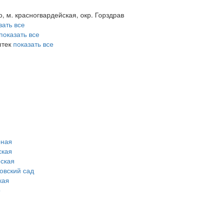
о, м. красногвардейская, окр. Горздрав
зать все
показать все
птек
показать все
рная
ская
ская
овский сад
кая
о