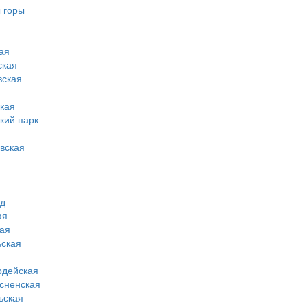
 горы
ая
ская
вская
кая
кий парк
вская
од
ая
ая
ская
рдейская
сненская
ьская