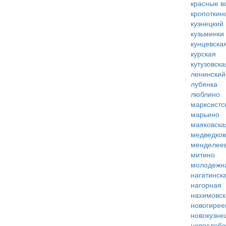
красные в
кропоткин
кузнецкий
кузьминки
кунцевска
курская
кутузовска
ленинский
лубянка
люблино
марксистс
марьино
маяковска
медведко
менделее
митино
молодежн
нагатинск
нагорная
нахимовск
новогирее
новокузне
новослобо