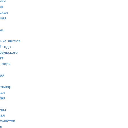
ики
ан
ская
ская
кая
мика янгеля
5 года
бельского
ет
 парк
кая
ульвар
кая
кая
уды
кая
узиастов
ая