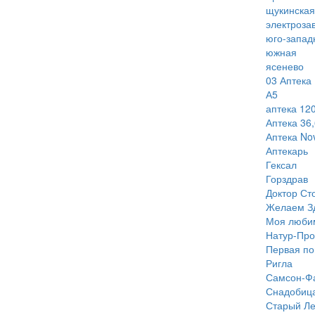
щукинская
электроза
юго-запад
южная
ясенево
03 Аптека
А5
аптека 120
Аптека 36,
Аптека Nov
Аптекарь
Гексал
Горздрав
Доктор Ст
Желаем З
Моя люби
Натур-Про
Первая п
Ригла
Самсон-Ф
Снадобиц
Старый Ле