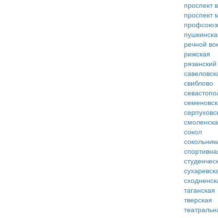
проспект 
проспект 
профсоюз
пушкинска
речной во
рижская
рязанский
савеловск
свиблово
севастопо
семеновск
серпуховс
смоленск
сокол
сокольник
спортивна
студенчес
сухаревск
сходненск
таганская
тверская
театральн