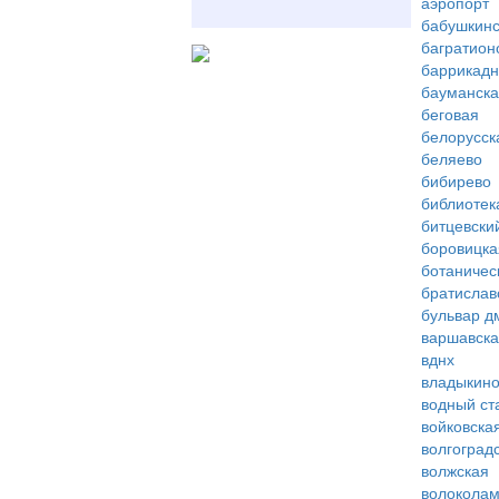
аэропорт
бабушкинс
багратион
баррикад
бауманск
беговая
белорусск
беляево
бибирево
библиотек
битцевски
боровицка
ботаничес
братислав
бульвар д
варшавск
вднх
владыкин
водный ст
войковска
волгоград
волжская
волоколам