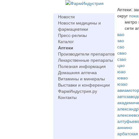
Аптеки: за
округ
пока
Новости
метро
Новости медицины и
сети а
фармацевтики
вао
Пресс-релизы
зао
Каталог
сао
Аптеки
свао
Производители препаратов
сзао
Лекарственные препараты
цао
Полезная информация
юао
Домашняя аптечка
ювао
Витамины и минералы
юзао
Выставки и конференции
авиамото
ФармИндустрия.ру
автозавод
Контакты
академиче
александр
алексеевс
алтуфьев
аннино
арбатская