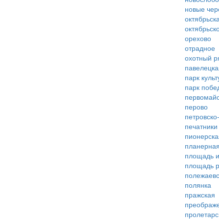
новые че
октябрьск
октябрьск
орехово
отрадное
охотный р
павелецка
парк куль
парк побе
первомай
перово
петровско
печатники
пионерска
планерна
площадь 
площадь 
полежаевс
полянка
пражская
преображ
пролетарс