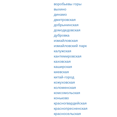
воробьевы горы
выхино
динамо
дмитровская
добрынинская
домодедовская
дубровка
измайловская
измайловский парк
калужская
кантемировская
каховская
каширская
киевская
китай-город
кожуховская
коломенская
комсомольская
коньково
красногвардейская
краснопресненская
красносельская