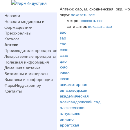
Аптеки: сао, м. сходненская, окр. 
округ
показать все
Новости
метро
показать все
Новости медицины и
сети аптек
показать все
фармацевтики
вао
Пресс-релизы
зао
Каталог
сао
Аптеки
свао
Производители препаратов
сзао
Лекарственные препараты
цао
Полезная информация
юао
Домашняя аптечка
ювао
Витамины и минералы
юзао
Выставки и конференции
авиамоторная
ФармИндустрия.ру
автозаводская
Контакты
академическая
александровский сад
алексеевская
алтуфьево
аннино
арбатская