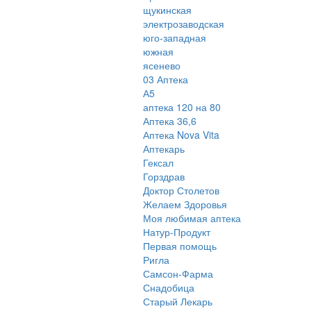
щукинская
электрозаводская
юго-западная
южная
ясенево
03 Аптека
А5
аптека 120 на 80
Аптека 36,6
Аптека Nova Vita
Аптекарь
Гексал
Горздрав
Доктор Столетов
Желаем Здоровья
Моя любимая аптека
Натур-Продукт
Первая помощь
Ригла
Самсон-Фарма
Снадобица
Старый Лекарь