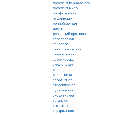
проспект вернадского
проспект мира
профсоюзная
пушкинская
речной вокзал
рижская
рязанский проспект
савеловская
свиблово
севастопольская
семеновская
серпуховская
смоленская
сокол
сокольники
спортивная
студенческая
сухаревская
сходненская
таганская
тверская
театральная