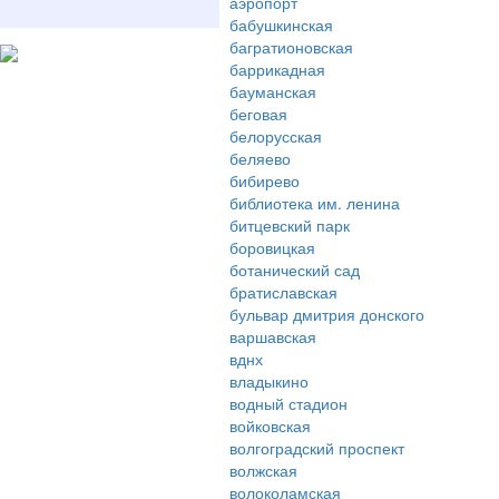
аэропорт
бабушкинская
багратионовская
баррикадная
бауманская
беговая
белорусская
беляево
бибирево
библиотека им. ленина
битцевский парк
боровицкая
ботанический сад
братиславская
бульвар дмитрия донского
варшавская
вднх
владыкино
водный стадион
войковская
волгоградский проспект
волжская
волоколамская