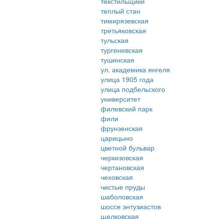
текстильщики
теплый стан
тимирязевская
третьяковская
тульская
тургеневская
тушинская
ул. академика янгеля
улица 1905 года
улица подбельского
университет
филевский парк
фили
фрунзенская
царицыно
цветной бульвар
черкизовская
чертановская
чеховская
чистые пруды
шаболовская
шоссе энтузиастов
щелковская