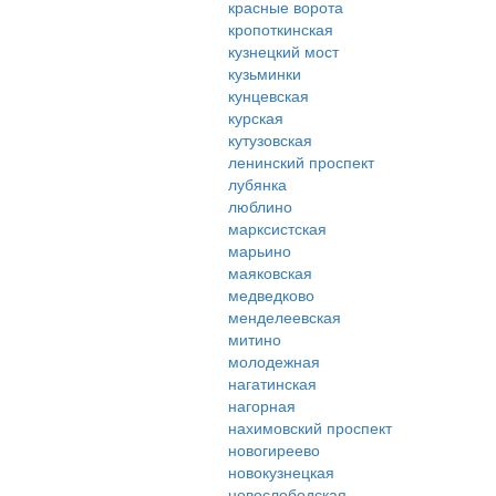
красные ворота
кропоткинская
кузнецкий мост
кузьминки
кунцевская
курская
кутузовская
ленинский проспект
лубянка
люблино
марксистская
марьино
маяковская
медведково
менделеевская
митино
молодежная
нагатинская
нагорная
нахимовский проспект
новогиреево
новокузнецкая
новослободская