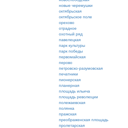
новые черемушки
октябрьская
октябрьское поле
орехово
отрадное
охотный ряд
павелецкая
парк культуры
парк победы
первомайская
перово
петровско-разумовская
печатники
пионерская
планерная
площадь ильича
площадь революции
полежаевская
полянка
пражская
преображенская площадь
пролетарская