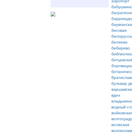
аэропорт
бабушкинс
багратион
баррикад
бауманск
беговая
белорусск
беляево
бибирево
библиотек
битцевски
боровицка
ботаничес
братислав
бульвар д
варшавск
вднх
владыкин
водный ст
войковска
волгоград
волжская
волоколам