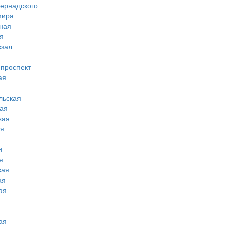
вернадского
мира
ная
я
кзал
 проспект
ая
льская
ая
кая
ая
и
я
кая
ая
ая
ая