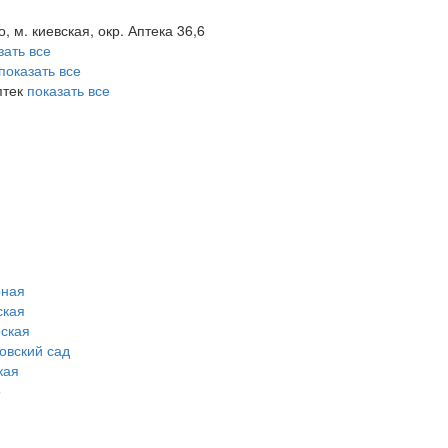
о, м. киевская, окр. Аптека 36,6
зать все
показать все
птек
показать все
рная
ская
ская
овский сад
кая
о