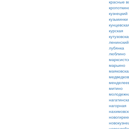
красные в
кропоткин
кузнецкий
кузьминки
кунцевска
курская
кутузовска
ленинский
лубянка
люблино
марксистс
марьино
маяковска
медведко
менделее
митино
молодежн
нагатинск
нагорная
нахимовск
новогирее
новокузне
новослобо