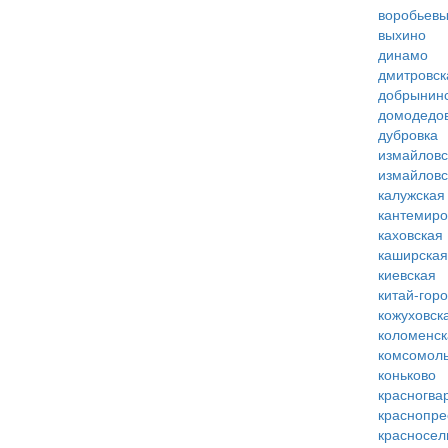
воробьевы
выхино
динамо
дмитровск
добрынин
домодедо
дубровка
измайловс
измайловс
калужская
кантемиро
каховская
каширская
киевская
китай-гор
кожуховск
коломенск
комсомоль
коньково
красногва
краснопре
красносел