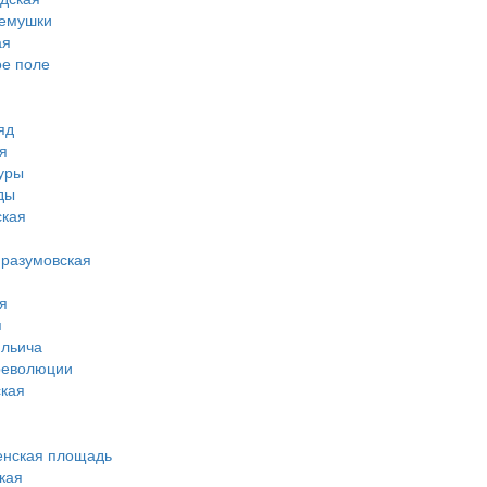
ремушки
ая
ое поле
яд
я
туры
ды
ская
-разумовская
я
я
ильича
революции
кая
енская площадь
кая