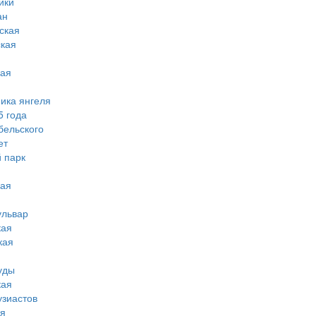
ики
ан
ская
ская
кая
мика янгеля
5 года
бельского
ет
 парк
кая
ульвар
кая
кая
уды
кая
узиастов
ая