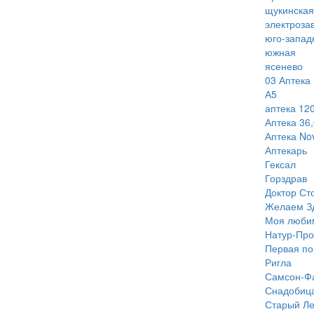
щукинская
электроза
юго-запад
южная
ясенево
03 Аптека
А5
аптека 120
Аптека 36,
Аптека Nov
Аптекарь
Гексал
Горздрав
Доктор Ст
Желаем З
Моя люби
Натур-Про
Первая п
Ригла
Самсон-Ф
Снадобиц
Старый Ле