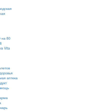
водская
ная
 на 80
6
a Vita
олетов
доровья
мая аптека
дукт
омощь
арма
а
карь