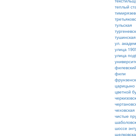
текстильщ
теплый ст
тимирязев
третьяков
тульская
тургеневс
тушинская
ул. акаде
улица 190
улица под
университ
филевский
фили
фрунзенс
царицыно
цветной б
черкизовс
чертановс
чеховская
чистые пр
шаболовс
шоссе энт
щелковск