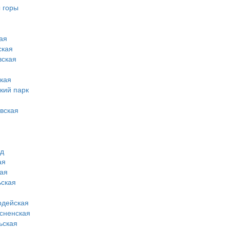
 горы
ая
ская
вская
кая
кий парк
вская
од
ая
ая
ская
рдейская
сненская
ьская