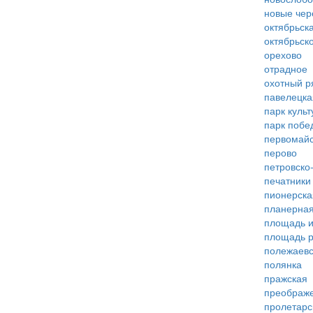
новые че
октябрьск
октябрьск
орехово
отрадное
охотный р
павелецка
парк куль
парк побе
первомай
перово
петровско
печатники
пионерска
планерна
площадь 
площадь 
полежаевс
полянка
пражская
преображ
пролетарс