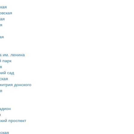
кая
овская
ная
ая
ая
а им. ленина
й парк
я
кий сад
ская
митрия донского
ая
о
адион
я
ский проспект
ская