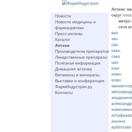
Аптеки: ва
округ
пока
Новости
метро
Новости медицины и
сети а
фармацевтики
вао
Пресс-релизы
зао
Каталог
сао
Аптеки
свао
Производители препаратов
сзао
Лекарственные препараты
цао
Полезная информация
юао
Домашняя аптечка
ювао
Витамины и минералы
юзао
Выставки и конференции
авиамото
ФармИндустрия.ру
автозавод
Контакты
академиче
александр
алексеевс
алтуфьев
аннино
арбатская