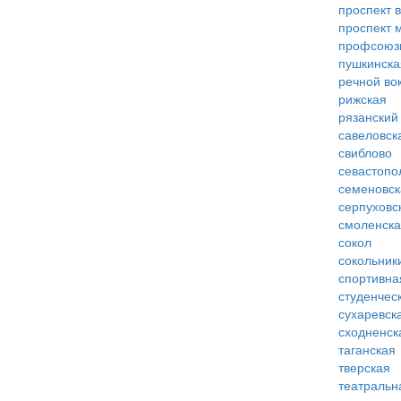
проспект 
проспект 
профсоюз
пушкинска
речной во
рижская
рязанский
савеловск
свиблово
севастопо
семеновск
серпуховс
смоленск
сокол
сокольник
спортивна
студенчес
сухаревск
сходненск
таганская
тверская
театральн