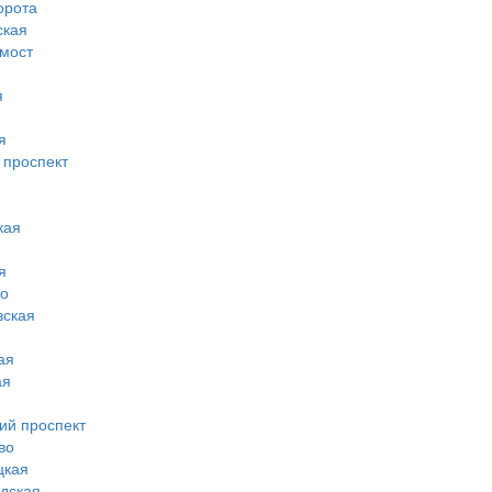
орота
ская
 мост
я
я
 проспект
кая
я
во
вская
ая
ая
ий проспект
во
цкая
дская