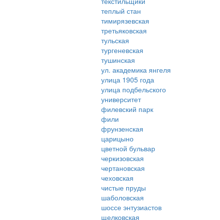
текстильщики
теплый стан
тимирязевская
третьяковская
тульская
тургеневская
тушинская
ул. академика янгеля
улица 1905 года
улица подбельского
университет
филевский парк
фили
фрунзенская
царицыно
цветной бульвар
черкизовская
чертановская
чеховская
чистые пруды
шаболовская
шоссе энтузиастов
щелковская