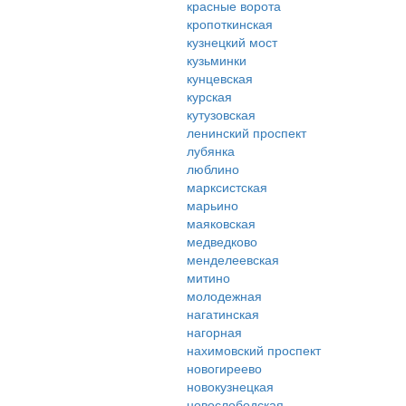
красные ворота
кропоткинская
кузнецкий мост
кузьминки
кунцевская
курская
кутузовская
ленинский проспект
лубянка
люблино
марксистская
марьино
маяковская
медведково
менделеевская
митино
молодежная
нагатинская
нагорная
нахимовский проспект
новогиреево
новокузнецкая
новослободская