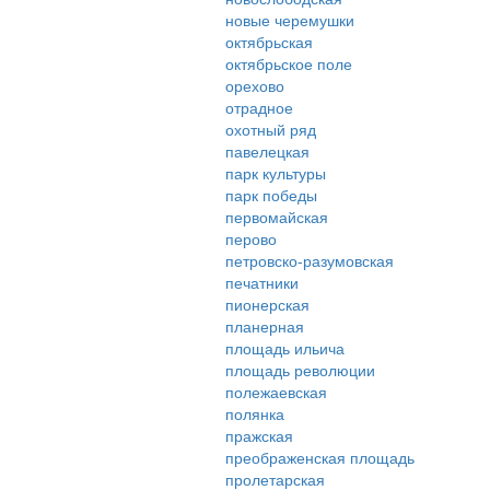
новые черемушки
октябрьская
октябрьское поле
орехово
отрадное
охотный ряд
павелецкая
парк культуры
парк победы
первомайская
перово
петровско-разумовская
печатники
пионерская
планерная
площадь ильича
площадь революции
полежаевская
полянка
пражская
преображенская площадь
пролетарская