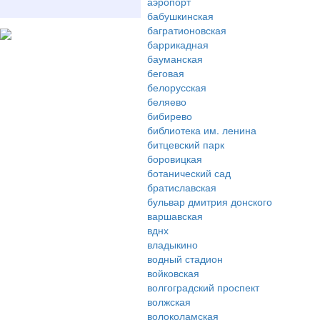
аэропорт
бабушкинская
багратионовская
баррикадная
бауманская
беговая
белорусская
беляево
бибирево
библиотека им. ленина
битцевский парк
боровицкая
ботанический сад
братиславская
бульвар дмитрия донского
варшавская
вднх
владыкино
водный стадион
войковская
волгоградский проспект
волжская
волоколамская