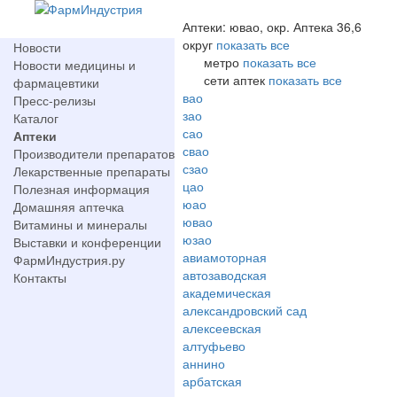
Аптеки: ювао, окр. Аптека 36,6
округ
показать все
Новости
метро
показать все
Новости медицины и
сети аптек
показать все
фармацевтики
вао
Пресс-релизы
зао
Каталог
сао
Аптеки
свао
Производители препаратов
сзао
Лекарственные препараты
цао
Полезная информация
юао
Домашняя аптечка
ювао
Витамины и минералы
юзао
Выставки и конференции
авиамоторная
ФармИндустрия.ру
автозаводская
Контакты
академическая
александровский сад
алексеевская
алтуфьево
аннино
арбатская