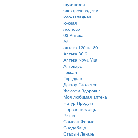
щукинская
электрозаводская
юго-западная
южная
ясенево
03 Аптека
А5
аптека 120 на 80
Аптека 36,6
Аптека Nova Vita
Аптекарь
Гексал
Горздрав
Доктор Столетов
Желаем Здоровья
Моя любимая аптека
Натур-Продукт
Первая помощь
Ригла
Самсон-Фарма
Снадобица
Старый Лекарь