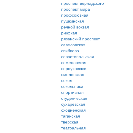
проспект вернадского
проспект мира
профсоюзная
пушкинская
речной вокзал
рижская
рязанский проспект
савеловская
свиблово
севастопольская
семеновская
серпуховская
смоленская
сокол
сокольники
спортивная
студенческая
сухаревская
сходненская
таганская
тверская
театральная