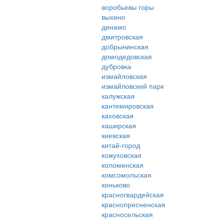
воробьевы горы
выхино
динамо
дмитровская
добрынинская
домодедовская
дубровка
измайловская
измайловский парк
калужская
кантемировская
каховская
каширская
киевская
китай-город
кожуховская
коломенская
комсомольская
коньково
красногвардейская
краснопресненская
красносельская