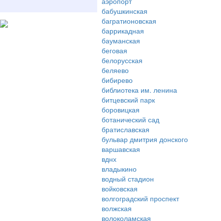
аэропорт
бабушкинская
багратионовская
баррикадная
бауманская
беговая
белорусская
беляево
бибирево
библиотека им. ленина
битцевский парк
боровицкая
ботанический сад
братиславская
бульвар дмитрия донского
варшавская
вднх
владыкино
водный стадион
войковская
волгоградский проспект
волжская
волоколамская