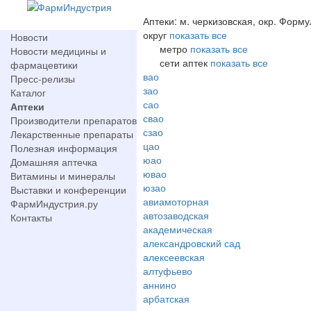
Аптеки: м. черкизовская, окр. Форм
округ
показать все
Новости
метро
показать все
Новости медицины и
сети аптек
показать все
фармацевтики
вао
Пресс-релизы
зао
Каталог
сао
Аптеки
свао
Производители препаратов
сзао
Лекарственные препараты
цао
Полезная информация
юао
Домашняя аптечка
ювао
Витамины и минералы
юзао
Выставки и конференции
авиамоторная
ФармИндустрия.ру
автозаводская
Контакты
академическая
александровский сад
алексеевская
алтуфьево
аннино
арбатская