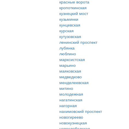
красные ворота
кропоткинская
кузнецкий мост
кузьминки
кунцевская
курская
кутузовская
ленинский проспект
лубянка
люблино
марксистская
марьино
маяковская
медведково
менделеевская
митино
молодежная
нагатинская
нагорная
нахимовский проспект
новогиреево
новокузнецкая
новослободская