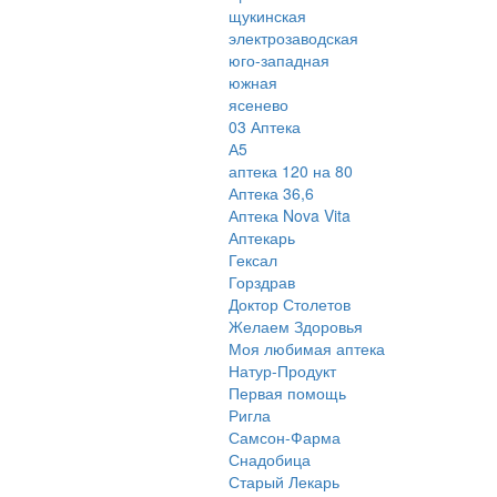
щукинская
электрозаводская
юго-западная
южная
ясенево
03 Аптека
А5
аптека 120 на 80
Аптека 36,6
Аптека Nova Vita
Аптекарь
Гексал
Горздрав
Доктор Столетов
Желаем Здоровья
Моя любимая аптека
Натур-Продукт
Первая помощь
Ригла
Самсон-Фарма
Снадобица
Старый Лекарь