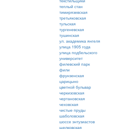
текстильщики
теплый стан
тимирязевская
третьяковская
тульская
тургеневская
тушинская
ул. академика янгеля
улица 1905 года
улица подбельского
университет
филевский парк
фили
фрунзенская
царицыно
цветной бульвар
черкизовская
чертановская
чеховская
чистые пруды
шаболовская
шоссе энтузиастов
щелковская