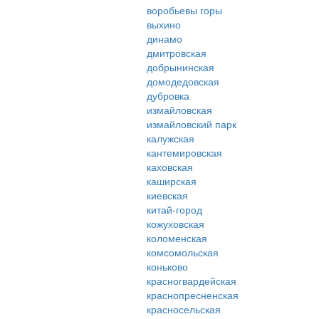
воробьевы горы
выхино
динамо
дмитровская
добрынинская
домодедовская
дубровка
измайловская
измайловский парк
калужская
кантемировская
каховская
каширская
киевская
китай-город
кожуховская
коломенская
комсомольская
коньково
красногвардейская
краснопресненская
красносельская