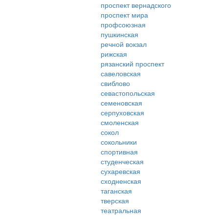
проспект вернадского
проспект мира
профсоюзная
пушкинская
речной вокзал
рижская
рязанский проспект
савеловская
свиблово
севастопольская
семеновская
серпуховская
смоленская
сокол
сокольники
спортивная
студенческая
сухаревская
сходненская
таганская
тверская
театральная