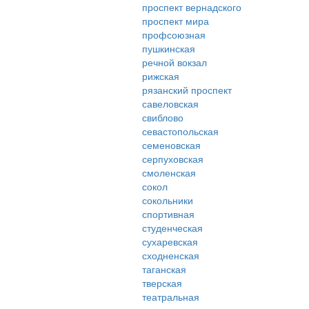
проспект вернадского
проспект мира
профсоюзная
пушкинская
речной вокзал
рижская
рязанский проспект
савеловская
свиблово
севастопольская
семеновская
серпуховская
смоленская
сокол
сокольники
спортивная
студенческая
сухаревская
сходненская
таганская
тверская
театральная