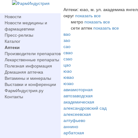
Аптеки: юао, м. ул. академика янгел
округ
показать все
Новости
метро
показать все
Новости медицины и
сети аптек
показать все
фармацевтики
вао
Пресс-релизы
зао
Каталог
сао
Аптеки
свао
Производители препаратов
сзао
Лекарственные препараты
цао
Полезная информация
юао
Домашняя аптечка
ювао
Витамины и минералы
юзао
Выставки и конференции
авиамоторная
ФармИндустрия.ру
автозаводская
Контакты
академическая
александровский сад
алексеевская
алтуфьево
аннино
арбатская