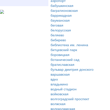
аэропорт
бабушкинская
багратионовская
баррикадная
бауманская
беговая
белорусская
беляево
бибирево
библиотека им. ленина
битцевский парк
боровицкая
ботанический сад
братиславская
бульвар дмитрия донского
варшавская
вднх
владыкино
водный стадион
войковская
волгоградский проспект
волжская
волоколамская