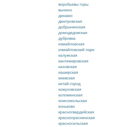
воробьевы горы
выхино
динамо
дмитровская
добрынинская
домодедовская
дубровка
измайловская
измайловский парк
калужская
кантемировская
каховская
каширская
киевская
китай-город
кожуховская
коломенская
комсомольская
коньково
красногвардейская
краснопресненская
красносельская