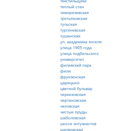
текстильщики
теплый стан
тимирязевская
третьяковская
тульская
тургеневская
тушинская
ул. академика янгеля
улица 1905 года
улица подбельского
университет
филевский парк
фили
фрунзенская
царицыно
цветной бульвар
черкизовская
чертановская
чеховская
чистые пруды
шаболовская
шоссе энтузиастов
щелковская