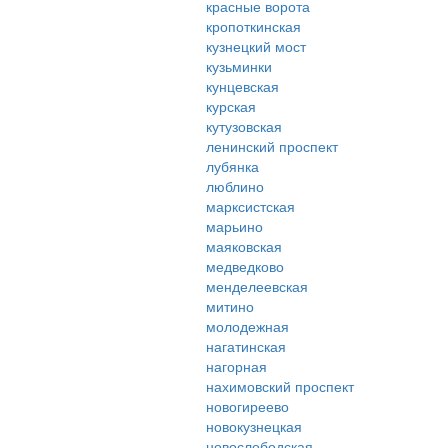
красные ворота
кропоткинская
кузнецкий мост
кузьминки
кунцевская
курская
кутузовская
ленинский проспект
лубянка
люблино
марксистская
марьино
маяковская
медведково
менделеевская
митино
молодежная
нагатинская
нагорная
нахимовский проспект
новогиреево
новокузнецкая
новослободская