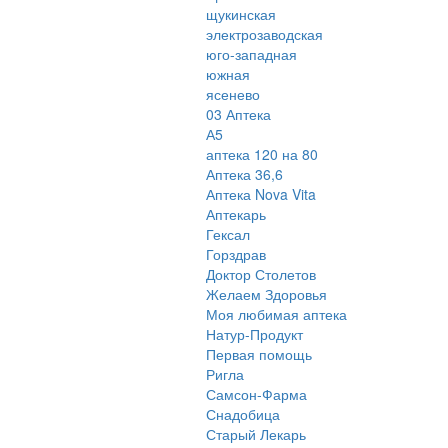
щукинская
электрозаводская
юго-западная
южная
ясенево
03 Аптека
А5
аптека 120 на 80
Аптека 36,6
Аптека Nova Vita
Аптекарь
Гексал
Горздрав
Доктор Столетов
Желаем Здоровья
Моя любимая аптека
Натур-Продукт
Первая помощь
Ригла
Самсон-Фарма
Снадобица
Старый Лекарь