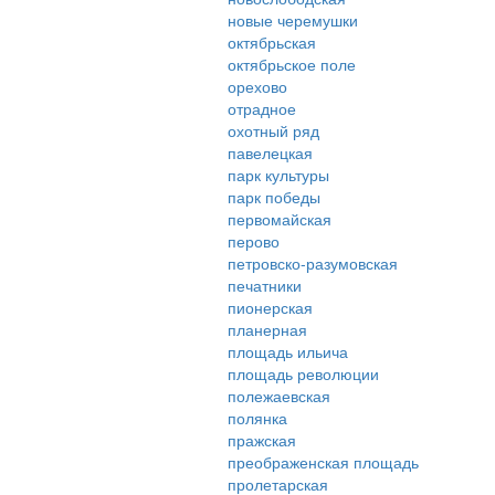
новые черемушки
октябрьская
октябрьское поле
орехово
отрадное
охотный ряд
павелецкая
парк культуры
парк победы
первомайская
перово
петровско-разумовская
печатники
пионерская
планерная
площадь ильича
площадь революции
полежаевская
полянка
пражская
преображенская площадь
пролетарская