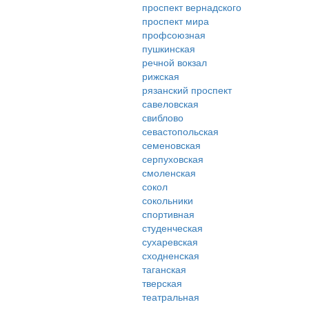
проспект вернадского
проспект мира
профсоюзная
пушкинская
речной вокзал
рижская
рязанский проспект
савеловская
свиблово
севастопольская
семеновская
серпуховская
смоленская
сокол
сокольники
спортивная
студенческая
сухаревская
сходненская
таганская
тверская
театральная