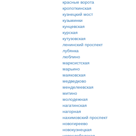
красные ворота
кропоткинская
кузнецкий мост
кузьминки
кунцевская
курская
кутузовская
ленинский проспект
лубянка
люблино
марксистская
марьино
маяковская
медведково
менделеевская
митино
молодежная
нагатинская
нагорная
нахимовский проспект
новогиреево
новокузнецкая
новослободская