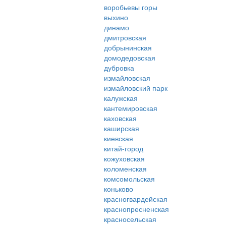
воробьевы горы
выхино
динамо
дмитровская
добрынинская
домодедовская
дубровка
измайловская
измайловский парк
калужская
кантемировская
каховская
каширская
киевская
китай-город
кожуховская
коломенская
комсомольская
коньково
красногвардейская
краснопресненская
красносельская