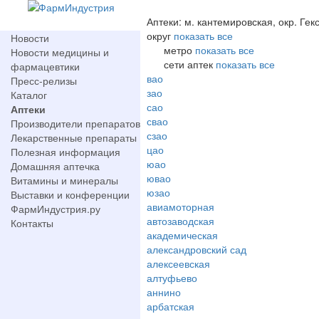
Аптеки: м. кантемировская, окр. Гек
округ
показать все
Новости
метро
показать все
Новости медицины и
сети аптек
показать все
фармацевтики
вао
Пресс-релизы
зао
Каталог
сао
Аптеки
свао
Производители препаратов
сзао
Лекарственные препараты
цао
Полезная информация
юао
Домашняя аптечка
ювао
Витамины и минералы
юзао
Выставки и конференции
авиамоторная
ФармИндустрия.ру
автозаводская
Контакты
академическая
александровский сад
алексеевская
алтуфьево
аннино
арбатская