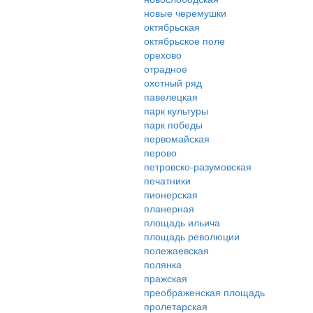
новые черемушки
октябрьская
октябрьское поле
орехово
отрадное
охотный ряд
павелецкая
парк культуры
парк победы
первомайская
перово
петровско-разумовская
печатники
пионерская
планерная
площадь ильича
площадь революции
полежаевская
полянка
пражская
преображенская площадь
пролетарская