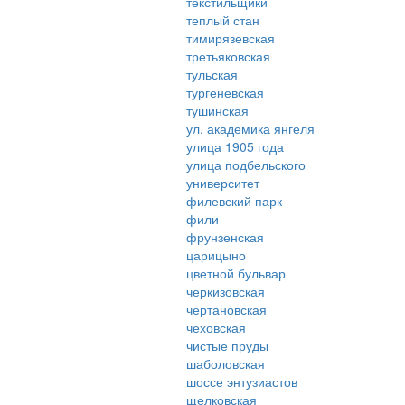
текстильщики
теплый стан
тимирязевская
третьяковская
тульская
тургеневская
тушинская
ул. академика янгеля
улица 1905 года
улица подбельского
университет
филевский парк
фили
фрунзенская
царицыно
цветной бульвар
черкизовская
чертановская
чеховская
чистые пруды
шаболовская
шоссе энтузиастов
щелковская