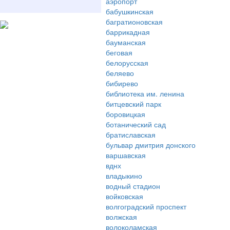
аэропорт
бабушкинская
багратионовская
баррикадная
бауманская
беговая
белорусская
беляево
бибирево
библиотека им. ленина
битцевский парк
боровицкая
ботанический сад
братиславская
бульвар дмитрия донского
варшавская
вднх
владыкино
водный стадион
войковская
волгоградский проспект
волжская
волоколамская