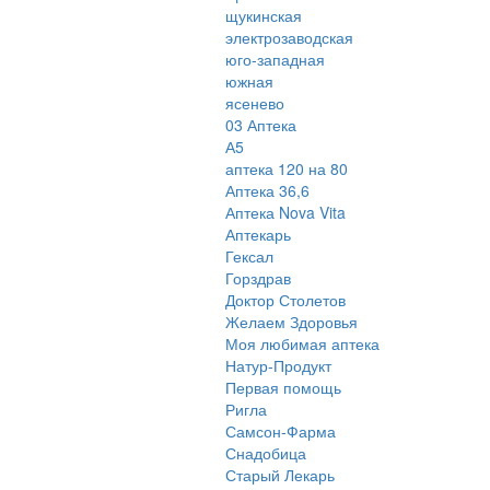
щукинская
электрозаводская
юго-западная
южная
ясенево
03 Аптека
А5
аптека 120 на 80
Аптека 36,6
Аптека Nova Vita
Аптекарь
Гексал
Горздрав
Доктор Столетов
Желаем Здоровья
Моя любимая аптека
Натур-Продукт
Первая помощь
Ригла
Самсон-Фарма
Снадобица
Старый Лекарь