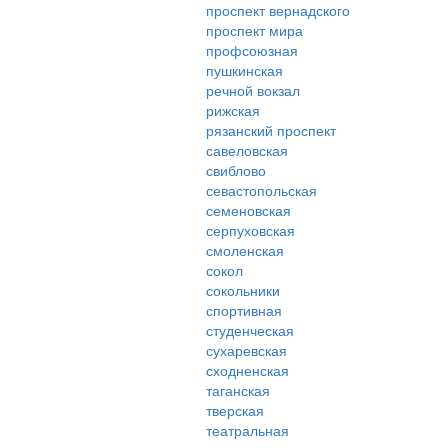
проспект вернадского
проспект мира
профсоюзная
пушкинская
речной вокзал
рижская
рязанский проспект
савеловская
свиблово
севастопольская
семеновская
серпуховская
смоленская
сокол
сокольники
спортивная
студенческая
сухаревская
сходненская
таганская
тверская
театральная