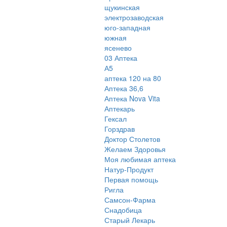
щукинская
электрозаводская
юго-западная
южная
ясенево
03 Аптека
А5
аптека 120 на 80
Аптека 36,6
Аптека Nova Vita
Аптекарь
Гексал
Горздрав
Доктор Столетов
Желаем Здоровья
Моя любимая аптека
Натур-Продукт
Первая помощь
Ригла
Самсон-Фарма
Снадобица
Старый Лекарь