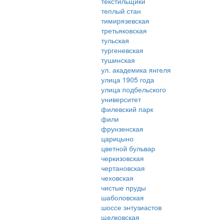
текстильщики
теплый стан
тимирязевская
третьяковская
тульская
тургеневская
тушинская
ул. академика янгеля
улица 1905 года
улица подбельского
университет
филевский парк
фили
фрунзенская
царицыно
цветной бульвар
черкизовская
чертановская
чеховская
чистые пруды
шаболовская
шоссе энтузиастов
щелковская