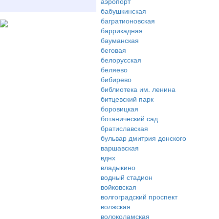
аэропорт
бабушкинская
багратионовская
баррикадная
бауманская
беговая
белорусская
беляево
бибирево
библиотека им. ленина
битцевский парк
боровицкая
ботанический сад
братиславская
бульвар дмитрия донского
варшавская
вднх
владыкино
водный стадион
войковская
волгоградский проспект
волжская
волоколамская