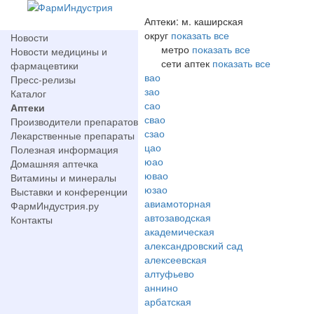
Аптеки: м. каширская
округ
показать все
Новости
метро
показать все
Новости медицины и
сети аптек
показать все
фармацевтики
вао
Пресс-релизы
зао
Каталог
сао
Аптеки
свао
Производители препаратов
сзао
Лекарственные препараты
цао
Полезная информация
юао
Домашняя аптечка
ювао
Витамины и минералы
юзао
Выставки и конференции
авиамоторная
ФармИндустрия.ру
автозаводская
Контакты
академическая
александровский сад
алексеевская
алтуфьево
аннино
арбатская