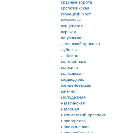
красные ворота
кропоткинская
кузнецкий мост
кузьминки
кунцевская
курская
кутузовская
ленинский проспект
лубянка
люблино
марксистская
марьино
маяковская
медведково
менделеевская
митино
молодежная
нагатинская
нагорная
нахимовский проспект
новогиреево
новокузнецкая
новослободская