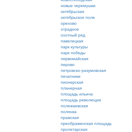
новые черемушки
октябрьская
октябрьское поле
орехово
отрадное
охотный ряд
павелецкая
парк культуры
парк победы
первомайская
перово
петровско-разумовская
печатники
пионерская
планерная
площадь ильича
площадь революции
полежаевская
полянка
пражская
преображенская площадь
пролетарская