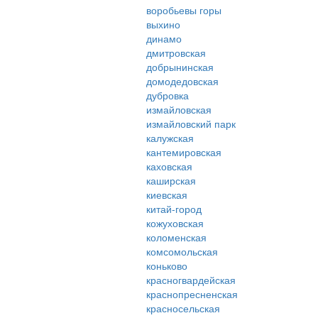
воробьевы горы
выхино
динамо
дмитровская
добрынинская
домодедовская
дубровка
измайловская
измайловский парк
калужская
кантемировская
каховская
каширская
киевская
китай-город
кожуховская
коломенская
комсомольская
коньково
красногвардейская
краснопресненская
красносельская