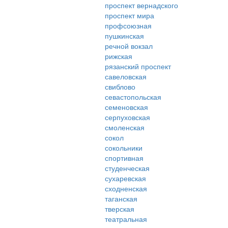
проспект вернадского
проспект мира
профсоюзная
пушкинская
речной вокзал
рижская
рязанский проспект
савеловская
свиблово
севастопольская
семеновская
серпуховская
смоленская
сокол
сокольники
спортивная
студенческая
сухаревская
сходненская
таганская
тверская
театральная