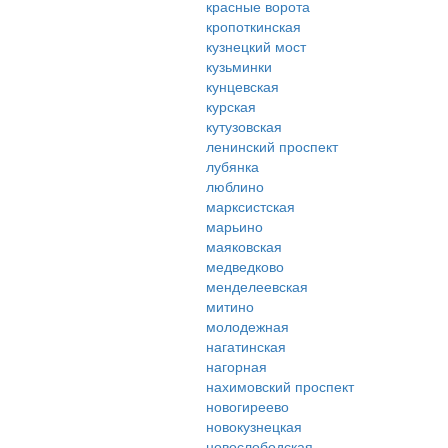
красные ворота
кропоткинская
кузнецкий мост
кузьминки
кунцевская
курская
кутузовская
ленинский проспект
лубянка
люблино
марксистская
марьино
маяковская
медведково
менделеевская
митино
молодежная
нагатинская
нагорная
нахимовский проспект
новогиреево
новокузнецкая
новослободская