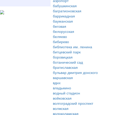
аэропорт
бабушкинская
багратионовская
баррикадная
бауманская
беговая
белорусская
беляево
бибирево
библиотека им. ленина
битцевский парк
боровицкая
ботанический сад
братиславская
бульвар дмитрия донского
варшавская
вднх
владыкино
водный стадион
войковская
волгоградский проспект
волжская
волоколамская