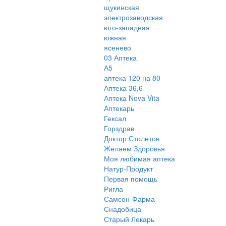
щукинская
электрозаводская
юго-западная
южная
ясенево
03 Аптека
А5
аптека 120 на 80
Аптека 36,6
Аптека Nova Vita
Аптекарь
Гексал
Горздрав
Доктор Столетов
Желаем Здоровья
Моя любимая аптека
Натур-Продукт
Первая помощь
Ригла
Самсон-Фарма
Снадобица
Старый Лекарь