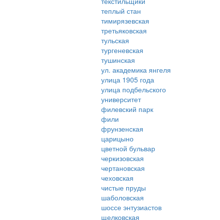
текстильщики
теплый стан
тимирязевская
третьяковская
тульская
тургеневская
тушинская
ул. академика янгеля
улица 1905 года
улица подбельского
университет
филевский парк
фили
фрунзенская
царицыно
цветной бульвар
черкизовская
чертановская
чеховская
чистые пруды
шаболовская
шоссе энтузиастов
щелковская