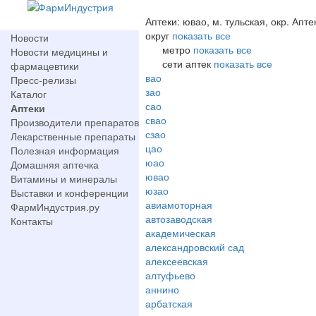
Аптеки: ювао, м. тульская, окр. Апте
округ
показать все
Новости
метро
показать все
Новости медицины и
сети аптек
показать все
фармацевтики
вао
Пресс-релизы
зао
Каталог
сао
Аптеки
свао
Производители препаратов
сзао
Лекарственные препараты
цао
Полезная информация
юао
Домашняя аптечка
ювао
Витамины и минералы
юзао
Выставки и конференции
авиамоторная
ФармИндустрия.ру
автозаводская
Контакты
академическая
александровский сад
алексеевская
алтуфьево
аннино
арбатская