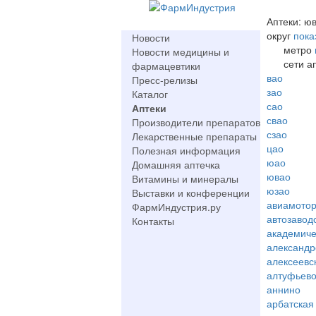
Аптеки: юв
округ
пока
Новости
метро
Новости медицины и
сети а
фармацевтики
вао
Пресс-релизы
зао
Каталог
сао
Аптеки
свао
Производители препаратов
сзао
Лекарственные препараты
цао
Полезная информация
юао
Домашняя аптечка
ювао
Витамины и минералы
юзао
Выставки и конференции
авиамото
ФармИндустрия.ру
автозавод
Контакты
академиче
александр
алексеевс
алтуфьев
аннино
арбатская