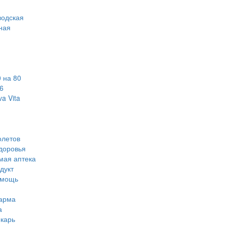
водская
ная
 на 80
6
a Vita
олетов
доровья
мая аптека
дукт
омощь
арма
а
карь