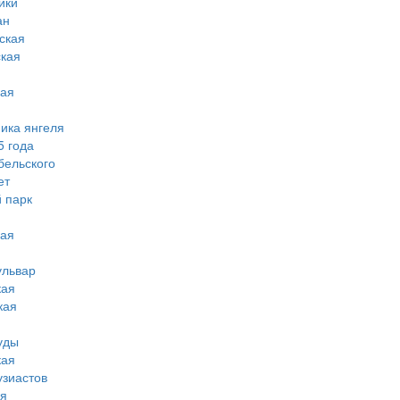
ики
ан
ская
ская
кая
мика янгеля
5 года
бельского
ет
 парк
кая
ульвар
кая
кая
уды
кая
узиастов
ая