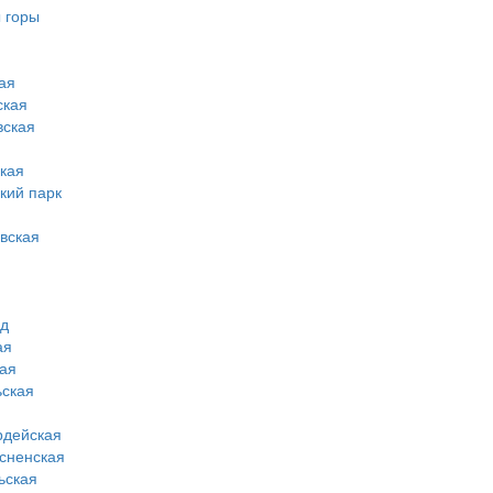
 горы
ая
ская
вская
кая
кий парк
вская
од
ая
ая
ская
рдейская
сненская
ьская