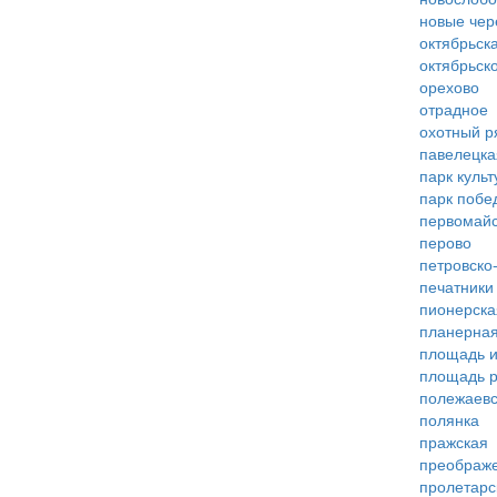
новые че
октябрьск
октябрьск
орехово
отрадное
охотный р
павелецка
парк куль
парк побе
первомай
перово
петровско
печатники
пионерска
планерна
площадь 
площадь 
полежаевс
полянка
пражская
преображ
пролетарс