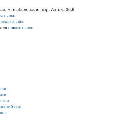
ао, м. шаболовская, окр. Аптека 36,6
зать все
показать все
птек
показать все
рная
ская
ская
овский сад
кая
о