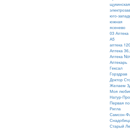
щукинская
электроза
юго-запад
южная
ясенево
03 Аптека
А5
аптека 120
Аптека 36,
Аптека Nov
Аптекарь
Гексал
Горздрав
Доктор Ст
Желаем З
Моя люби
Натур-Про
Первая п
Ригла
Самсон-Ф
Снадобиц
Старый Ле