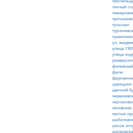
текстильщ
теплый ст
тимирязев
третьяков
тульская
тургеневс
тушинская
ул. акаде
улица 190
улица под
университ
филевский
фили
фрунзенс
царицыно
цветной б
черкизовс
чертановс
чеховская
чистые пр
шаболовс
шоссе энт
щелковск