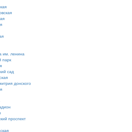
кая
овская
ная
ая
ая
а им. ленина
й парк
я
кий сад
ская
митрия донского
ая
о
адион
я
ский проспект
ская