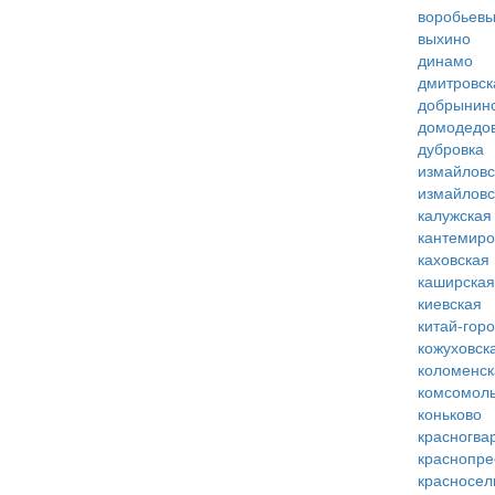
воробьевы
выхино
динамо
дмитровск
добрынин
домодедо
дубровка
измайловс
измайловс
калужская
кантемиро
каховская
каширская
киевская
китай-гор
кожуховск
коломенск
комсомоль
коньково
красногва
краснопре
красносел