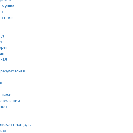
ремушки
ая
ое поле
яд
я
туры
ды
ская
-разумовская
я
я
ильича
революции
кая
енская площадь
кая