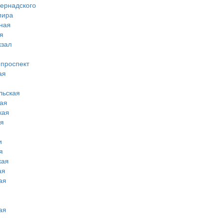
вернадского
мира
ная
я
кзал
 проспект
ая
льская
ая
кая
ая
и
я
кая
ая
ая
ая