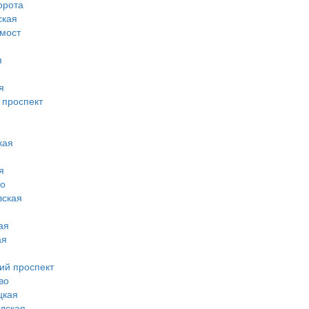
орота
ская
 мост
я
я
 проспект
кая
я
во
вская
ая
ая
ий проспект
во
цкая
дская