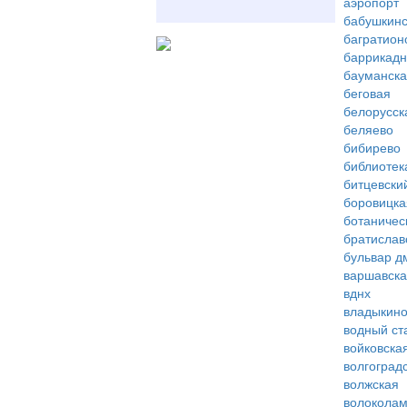
аэропорт
бабушкинс
багратион
баррикад
бауманск
беговая
белорусск
беляево
бибирево
библиотек
битцевски
боровицка
ботаничес
братислав
бульвар д
варшавск
вднх
владыкин
водный ст
войковска
волгоград
волжская
волоколам