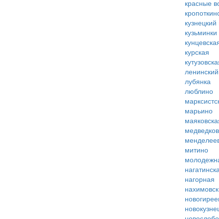
красные в
кропоткин
кузнецкий
кузьминки
кунцевска
курская
кутузовска
ленинский
лубянка
люблино
марксистс
марьино
маяковска
медведко
менделее
митино
молодежн
нагатинск
нагорная
нахимовск
новогирее
новокузне
новослобо