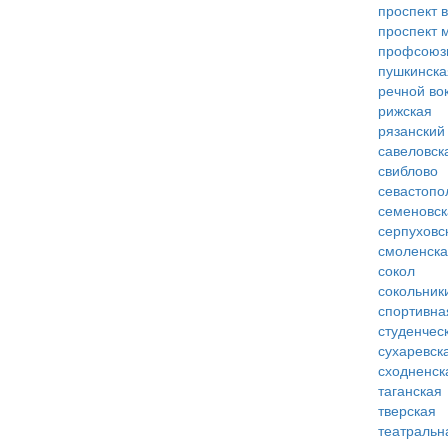
проспект 
проспект 
профсоюз
пушкинска
речной во
рижская
рязанский
савеловск
свиблово
севастопо
семеновск
серпуховс
смоленск
сокол
сокольник
спортивна
студенчес
сухаревск
сходненск
таганская
тверская
театральн