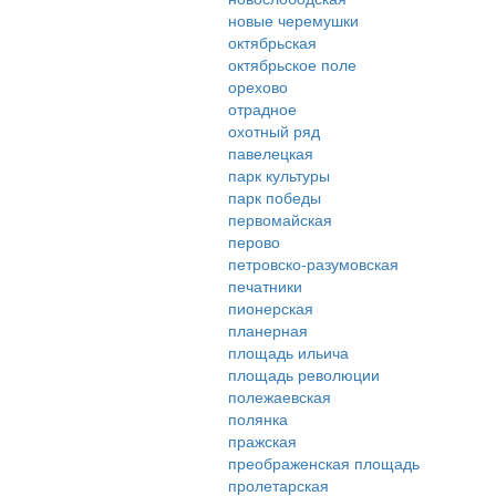
новые черемушки
октябрьская
октябрьское поле
орехово
отрадное
охотный ряд
павелецкая
парк культуры
парк победы
первомайская
перово
петровско-разумовская
печатники
пионерская
планерная
площадь ильича
площадь революции
полежаевская
полянка
пражская
преображенская площадь
пролетарская