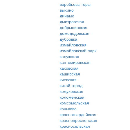
воробьевы горы
выхино
динамо
дмитровская
добрынинская
домодедовская
дубровка
измайловская
измайловский парк
калужская
кантемировская
каховская
каширская
киевская
китай-город
кожуховская
коломенская
комсомольская
коньково
красногвардейская
краснопресненская
красносельская