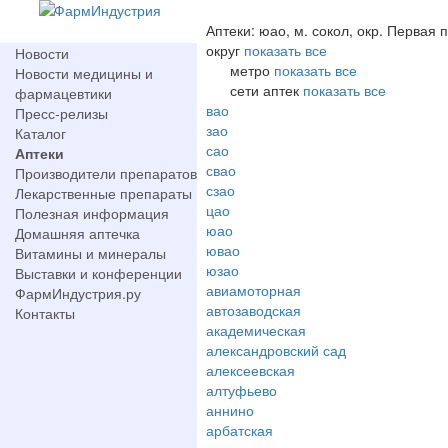
Аптеки: юао, м. сокол, окр. Первая
округ
показать все
Новости
метро
показать все
Новости медицины и
сети аптек
показать все
фармацевтики
вао
Пресс-релизы
зао
Каталог
сао
Аптеки
свао
Производители препаратов
сзао
Лекарственные препараты
цао
Полезная информация
юао
Домашняя аптечка
ювао
Витамины и минералы
юзао
Выставки и конференции
авиамоторная
ФармИндустрия.ру
автозаводская
Контакты
академическая
александровский сад
алексеевская
алтуфьево
аннино
арбатская