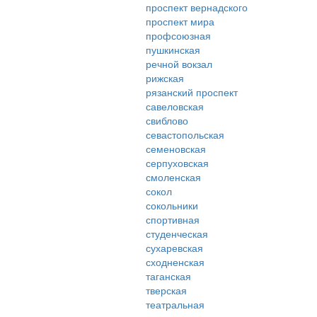
проспект вернадского
проспект мира
профсоюзная
пушкинская
речной вокзал
рижская
рязанский проспект
савеловская
свиблово
севастопольская
семеновская
серпуховская
смоленская
сокол
сокольники
спортивная
студенческая
сухаревская
сходненская
таганская
тверская
театральная