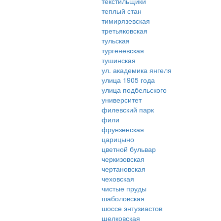
текстильщики
теплый стан
тимирязевская
третьяковская
тульская
тургеневская
тушинская
ул. академика янгеля
улица 1905 года
улица подбельского
университет
филевский парк
фили
фрунзенская
царицыно
цветной бульвар
черкизовская
чертановская
чеховская
чистые пруды
шаболовская
шоссе энтузиастов
щелковская