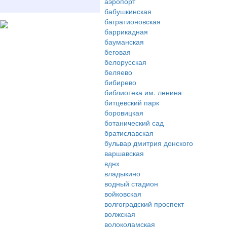
аэропорт
бабушкинская
багратионовская
баррикадная
бауманская
беговая
белорусская
беляево
бибирево
библиотека им. ленина
битцевский парк
боровицкая
ботанический сад
братиславская
бульвар дмитрия донского
варшавская
вднх
владыкино
водный стадион
войковская
волгоградский проспект
волжская
волоколамская