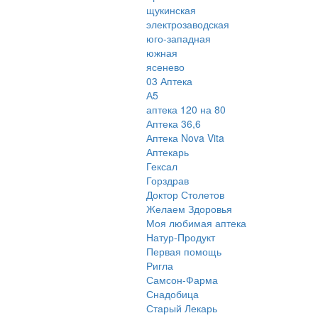
щукинская
электрозаводская
юго-западная
южная
ясенево
03 Аптека
А5
аптека 120 на 80
Аптека 36,6
Аптека Nova Vita
Аптекарь
Гексал
Горздрав
Доктор Столетов
Желаем Здоровья
Моя любимая аптека
Натур-Продукт
Первая помощь
Ригла
Самсон-Фарма
Снадобица
Старый Лекарь