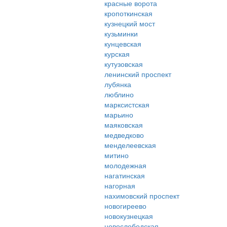
красные ворота
кропоткинская
кузнецкий мост
кузьминки
кунцевская
курская
кутузовская
ленинский проспект
лубянка
люблино
марксистская
марьино
маяковская
медведково
менделеевская
митино
молодежная
нагатинская
нагорная
нахимовский проспект
новогиреево
новокузнецкая
новослободская