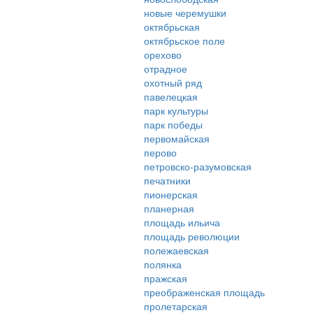
новые черемушки
октябрьская
октябрьское поле
орехово
отрадное
охотный ряд
павелецкая
парк культуры
парк победы
первомайская
перово
петровско-разумовская
печатники
пионерская
планерная
площадь ильича
площадь революции
полежаевская
полянка
пражская
преображенская площадь
пролетарская