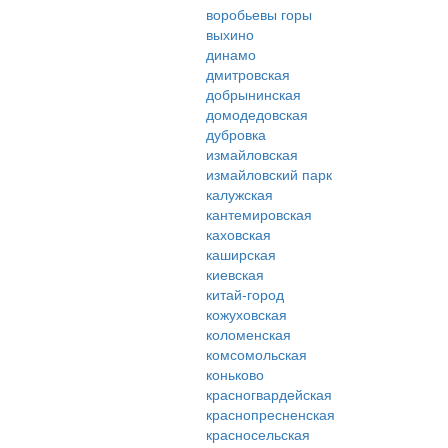
воробьевы горы
выхино
динамо
дмитровская
добрынинская
домодедовская
дубровка
измайловская
измайловский парк
калужская
кантемировская
каховская
каширская
киевская
китай-город
кожуховская
коломенская
комсомольская
коньково
красногвардейская
краснопресненская
красносельская