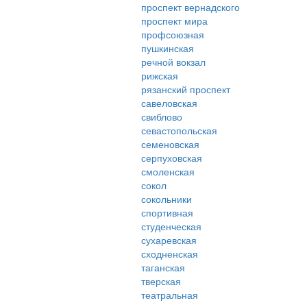
проспект вернадского
проспект мира
профсоюзная
пушкинская
речной вокзал
рижская
рязанский проспект
савеловская
свиблово
севастопольская
семеновская
серпуховская
смоленская
сокол
сокольники
спортивная
студенческая
сухаревская
сходненская
таганская
тверская
театральная