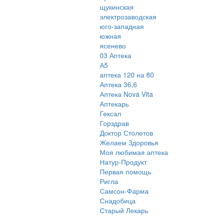
щукинская
электрозаводская
юго-западная
южная
ясенево
03 Аптека
А5
аптека 120 на 80
Аптека 36,6
Аптека Nova Vita
Аптекарь
Гексал
Горздрав
Доктор Столетов
Желаем Здоровья
Моя любимая аптека
Натур-Продукт
Первая помощь
Ригла
Самсон-Фарма
Снадобица
Старый Лекарь