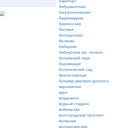
аэропорт
бабушкинская
багратионовская
баррикадная
бауманская
беговая
белорусская
беляево
бибирево
библиотека им. ленина
битцевский парк
боровицкая
ботанический сад
братиславская
бульвар дмитрия донского
варшавская
вднх
владыкино
водный стадион
войковская
волгоградский проспект
волжская
волоколамская