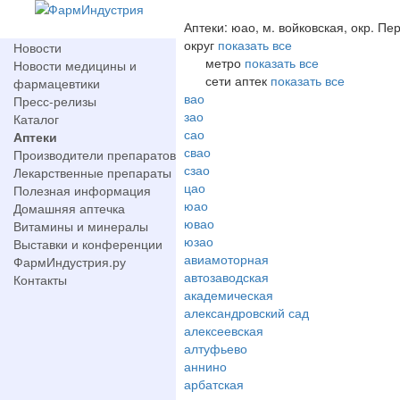
Аптеки: юао, м. войковская, окр. П
округ
показать все
Новости
метро
показать все
Новости медицины и
сети аптек
показать все
фармацевтики
вао
Пресс-релизы
зао
Каталог
сао
Аптеки
свао
Производители препаратов
сзао
Лекарственные препараты
цао
Полезная информация
юао
Домашняя аптечка
ювао
Витамины и минералы
юзао
Выставки и конференции
авиамоторная
ФармИндустрия.ру
автозаводская
Контакты
академическая
александровский сад
алексеевская
алтуфьево
аннино
арбатская