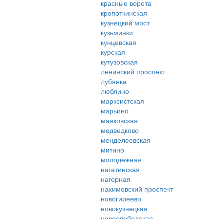
красные ворота
кропоткинская
кузнецкий мост
кузьминки
кунцевская
курская
кутузовская
ленинский проспект
лубянка
люблино
марксистская
марьино
маяковская
медведково
менделеевская
митино
молодежная
нагатинская
нагорная
нахимовский проспект
новогиреево
новокузнецкая
новослободская