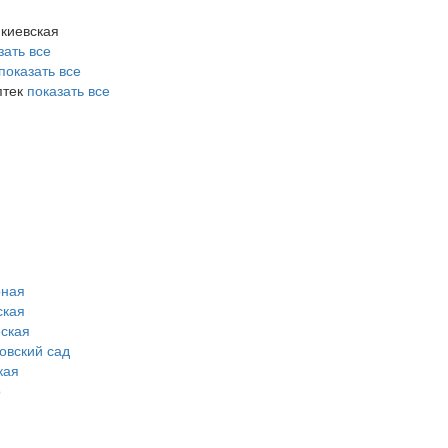
 киевская
зать все
показать все
птек
показать все
рная
ская
ская
овский сад
кая
о