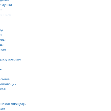
ремушки
ая
ое поле
яд
я
туры
ды
ская
-разумовская
я
я
ильича
революции
кая
енская площадь
кая