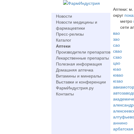
Аптеки: м.
округ
пока
Новости
метро
Новости медицины и
сети а
фармацевтики
вао
Пресс-релизы
зао
Каталог
сао
Аптеки
свао
Производители препаратов
сзао
Лекарственные препараты
цао
Полезная информация
юао
Домашняя аптечка
ювао
Витамины и минералы
юзао
Выставки и конференции
авиамото
ФармИндустрия.ру
автозавод
Контакты
академиче
александр
алексеевс
алтуфьев
аннино
арбатская