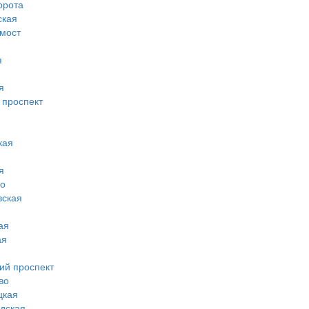
орота
ская
 мост
я
я
 проспект
кая
я
во
вская
ая
ая
ий проспект
во
цкая
дская