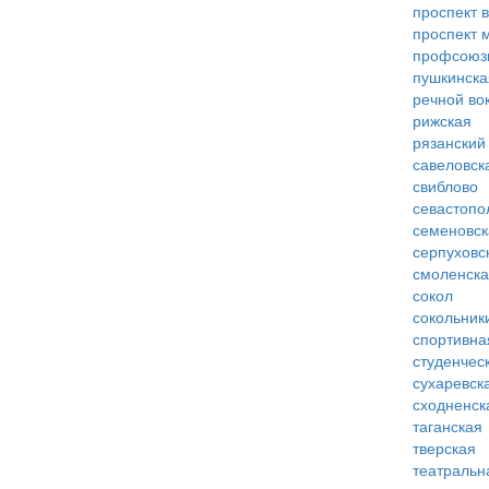
проспект 
проспект 
профсоюз
пушкинска
речной во
рижская
рязанский
савеловск
свиблово
севастопо
семеновск
серпуховс
смоленск
сокол
сокольник
спортивна
студенчес
сухаревск
сходненск
таганская
тверская
театральн