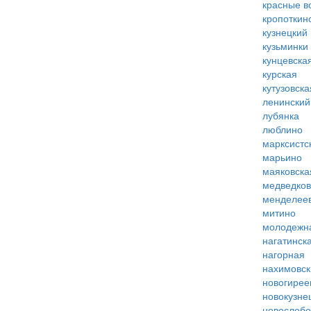
красные в
кропоткин
кузнецкий
кузьминки
кунцевска
курская
кутузовска
ленинский
лубянка
люблино
марксистс
марьино
маяковска
медведко
менделее
митино
молодежн
нагатинск
нагорная
нахимовск
новогирее
новокузне
новослобо