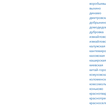
воробьевы
выхино
динамо
дмитровск
добрынин
домодедо
дубровка
измайловс
измайловс
калужская
кантемиро
каховская
каширская
киевская
китай-гор
кожуховск
коломенск
комсомоль
коньково
красногва
краснопре
красносел