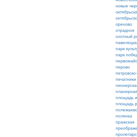
новые че
октябрьск
октябрьск
орехово
отрадное
охотный р
павелецка
парк куль
парк побе
первомай
перово
петровско
печатники
пионерска
планерна
площадь 
площадь 
полежаевс
полянка
пражская
преображ
пролетарс