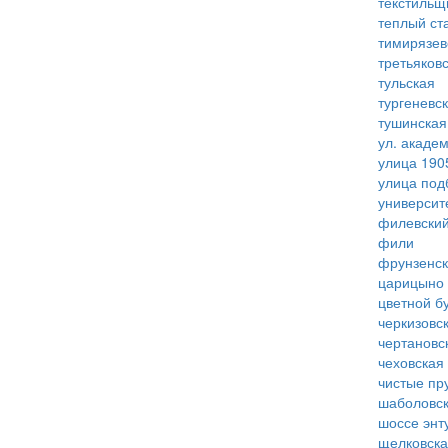
текстильщ
теплый ст
тимирязев
третьяков
тульская
тургеневс
тушинская
ул. акаде
улица 190
улица под
университ
филевский
фили
фрунзенс
царицыно
цветной б
черкизовс
чертановс
чеховская
чистые пр
шаболовс
шоссе энт
щелковск