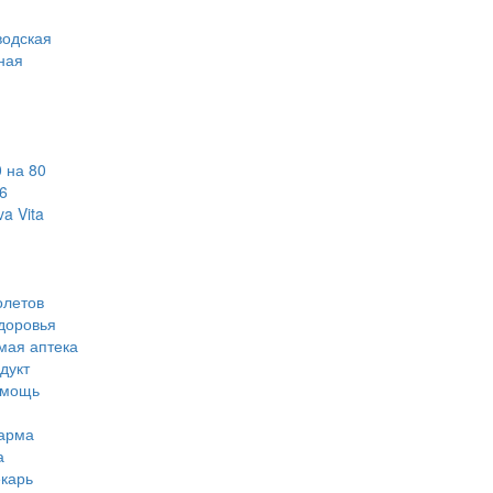
водская
ная
 на 80
6
a Vita
олетов
доровья
мая аптека
дукт
омощь
арма
а
карь