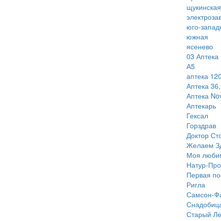
щукинская
электроза
юго-запад
южная
ясенево
03 Аптека
А5
аптека 120
Аптека 36,
Аптека Nov
Аптекарь
Гексал
Горздрав
Доктор Ст
Желаем З
Моя люби
Натур-Про
Первая п
Ригла
Самсон-Ф
Снадобиц
Старый Ле