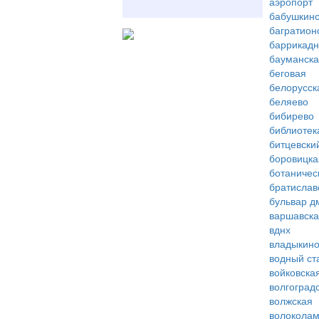
аэропорт
бабушкинс
багратион
баррикад
бауманск
беговая
белорусск
беляево
бибирево
библиотек
битцевски
боровицка
ботаничес
братислав
бульвар д
варшавск
вднх
владыкин
водный ст
войковска
волгоград
волжская
волоколам