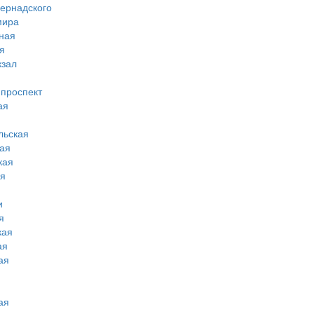
вернадского
мира
ная
я
кзал
 проспект
ая
льская
ая
кая
ая
и
я
кая
ая
ая
ая