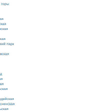
 горы
ая
ская
вская
кая
кий парк
вская
од
ая
ая
ская
рдейская
сненская
ьская