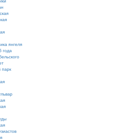
ики
ан
ская
ская
кая
мика янгеля
5 года
бельского
ет
 парк
кая
ульвар
кая
кая
уды
кая
узиастов
ая