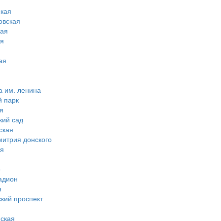
кая
овская
ная
ая
ая
а им. ленина
й парк
я
кий сад
ская
митрия донского
ая
о
адион
я
ский проспект
ская