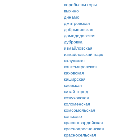
воробьевы горы
выхино
динамо
дмитровская
добрынинская
домодедовская
дубровка
измайловская
измайловский парк
калужская
кантемировская
каховская
каширская
киевская
китай-город
кожуховская
коломенская
комсомольская
коньково
красногвардейская
краснопресненская
красносельская