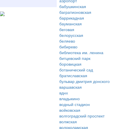
аэропорт
бабушкинская
багратионовская
баррикадная
бауманская
беговая
белорусская
беляево
бибирево
библиотека им. ленина
битцевский парк
боровицкая
ботанический сад
братиславская
бульвар дмитрия донского
варшавская
вднх
владыкино
водный стадион
войковская
волгоградский проспект
волжская
волоколамская