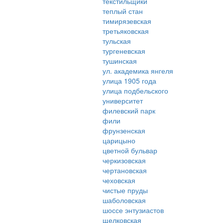
текстильщики
теплый стан
тимирязевская
третьяковская
тульская
тургеневская
тушинская
ул. академика янгеля
улица 1905 года
улица подбельского
университет
филевский парк
фили
фрунзенская
царицыно
цветной бульвар
черкизовская
чертановская
чеховская
чистые пруды
шаболовская
шоссе энтузиастов
щелковская