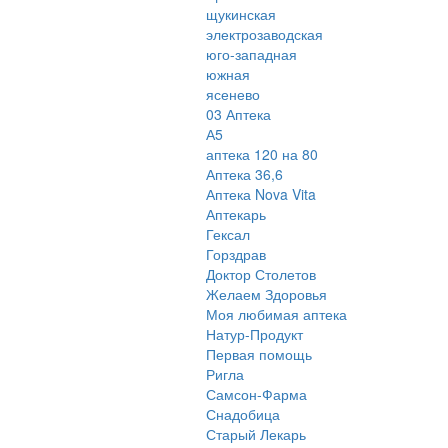
щукинская
электрозаводская
юго-западная
южная
ясенево
03 Аптека
А5
аптека 120 на 80
Аптека 36,6
Аптека Nova Vita
Аптекарь
Гексал
Горздрав
Доктор Столетов
Желаем Здоровья
Моя любимая аптека
Натур-Продукт
Первая помощь
Ригла
Самсон-Фарма
Снадобица
Старый Лекарь