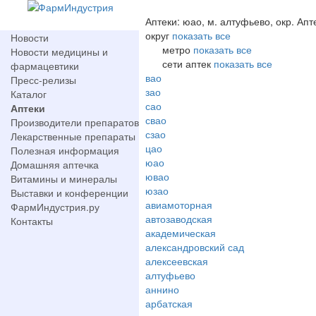
Аптеки: юао, м. алтуфьево, окр. Апт
округ
показать все
Новости
метро
показать все
Новости медицины и
сети аптек
показать все
фармацевтики
вао
Пресс-релизы
зао
Каталог
сао
Аптеки
свао
Производители препаратов
сзао
Лекарственные препараты
цао
Полезная информация
юао
Домашняя аптечка
ювао
Витамины и минералы
юзао
Выставки и конференции
авиамоторная
ФармИндустрия.ру
автозаводская
Контакты
академическая
александровский сад
алексеевская
алтуфьево
аннино
арбатская