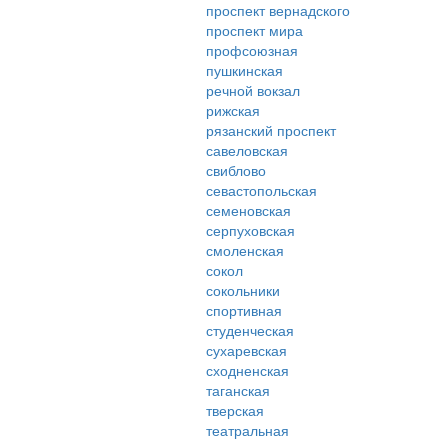
проспект вернадского
проспект мира
профсоюзная
пушкинская
речной вокзал
рижская
рязанский проспект
савеловская
свиблово
севастопольская
семеновская
серпуховская
смоленская
сокол
сокольники
спортивная
студенческая
сухаревская
сходненская
таганская
тверская
театральная