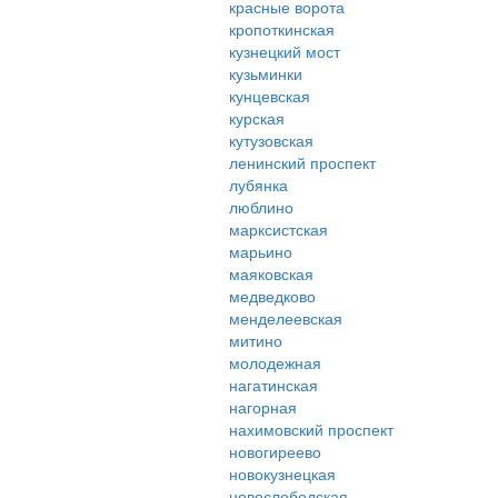
красные ворота
кропоткинская
кузнецкий мост
кузьминки
кунцевская
курская
кутузовская
ленинский проспект
лубянка
люблино
марксистская
марьино
маяковская
медведково
менделеевская
митино
молодежная
нагатинская
нагорная
нахимовский проспект
новогиреево
новокузнецкая
новослободская