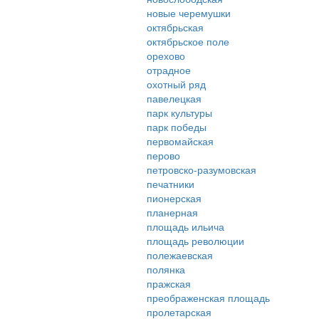
новые черемушки
октябрьская
октябрьское поле
орехово
отрадное
охотный ряд
павелецкая
парк культуры
парк победы
первомайская
перово
петровско-разумовская
печатники
пионерская
планерная
площадь ильича
площадь революции
полежаевская
полянка
пражская
преображенская площадь
пролетарская