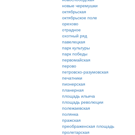
новые черемушки
октябрьская
октябрьское поле
орехово
отрадное
охотный ряд
павелецкая
парк культуры
парк победы
первомайская
перово
петровско-разумовская
печатники
пионерская
планерная
площадь ильича
площадь революции
полежаевская
полянка
пражская
преображенская площадь
пролетарская