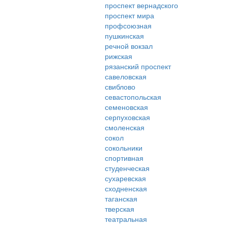
проспект вернадского
проспект мира
профсоюзная
пушкинская
речной вокзал
рижская
рязанский проспект
савеловская
свиблово
севастопольская
семеновская
серпуховская
смоленская
сокол
сокольники
спортивная
студенческая
сухаревская
сходненская
таганская
тверская
театральная