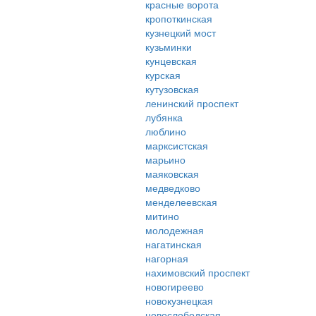
красные ворота
кропоткинская
кузнецкий мост
кузьминки
кунцевская
курская
кутузовская
ленинский проспект
лубянка
люблино
марксистская
марьино
маяковская
медведково
менделеевская
митино
молодежная
нагатинская
нагорная
нахимовский проспект
новогиреево
новокузнецкая
новослободская