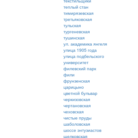
текстильщики
теплый стан
тимирязевская
третьяковская
тульская
тургеневская
тушинская
ул. академика янгеля
улица 1905 года
улица подбельского
университет
филевский парк
фили
фрунзенская
царицыно
цветной бульвар
черкизовская
чертановская
чеховская
чистые пруды
шаболовская
шоссе энтузиастов
щелковская