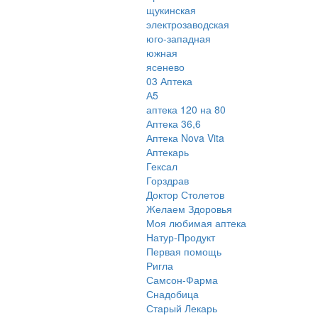
щукинская
электрозаводская
юго-западная
южная
ясенево
03 Аптека
А5
аптека 120 на 80
Аптека 36,6
Аптека Nova Vita
Аптекарь
Гексал
Горздрав
Доктор Столетов
Желаем Здоровья
Моя любимая аптека
Натур-Продукт
Первая помощь
Ригла
Самсон-Фарма
Снадобица
Старый Лекарь