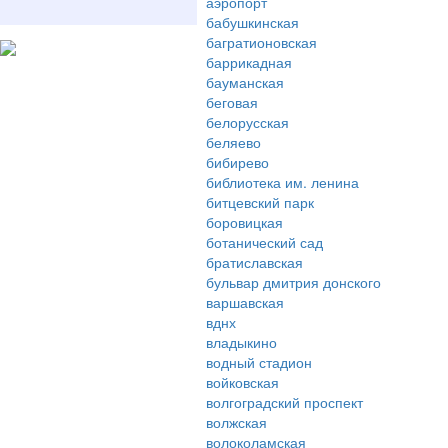
аэропорт
бабушкинская
багратионовская
баррикадная
бауманская
беговая
белорусская
беляево
бибирево
библиотека им. ленина
битцевский парк
боровицкая
ботанический сад
братиславская
бульвар дмитрия донского
варшавская
вднх
владыкино
водный стадион
войковская
волгоградский проспект
волжская
волоколамская