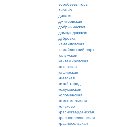
воробьевы горы
выхино
динамо
дмитровская
добрынинская
домодедовская
дубровка
измайловская
измайловский парк
калужская
кантемировская
каховская
каширская
киевская
китай-город
кожуховская
коломенская
комсомольская
коньково
красногвардейская
краснопресненская
красносельская