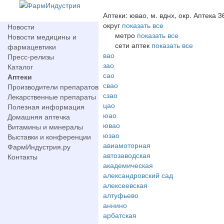
Аптеки: ювао, м. вднх, окр. Аптека 3
округ
показать все
Новости
метро
показать все
Новости медицины и
сети аптек
показать все
фармацевтики
вао
Пресс-релизы
зао
Каталог
сао
Аптеки
свао
Производители препаратов
сзао
Лекарственные препараты
цао
Полезная информация
юао
Домашняя аптечка
ювао
Витамины и минералы
юзао
Выставки и конференции
авиамоторная
ФармИндустрия.ру
автозаводская
Контакты
академическая
александровский сад
алексеевская
алтуфьево
аннино
арбатская