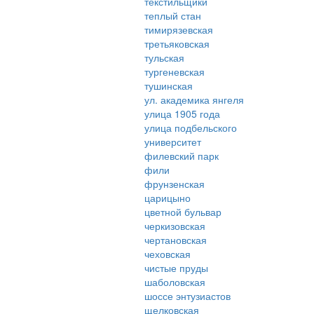
текстильщики
теплый стан
тимирязевская
третьяковская
тульская
тургеневская
тушинская
ул. академика янгеля
улица 1905 года
улица подбельского
университет
филевский парк
фили
фрунзенская
царицыно
цветной бульвар
черкизовская
чертановская
чеховская
чистые пруды
шаболовская
шоссе энтузиастов
щелковская