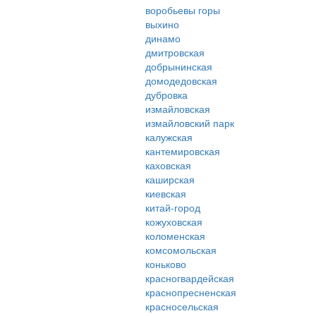
воробьевы горы
выхино
динамо
дмитровская
добрынинская
домодедовская
дубровка
измайловская
измайловский парк
калужская
кантемировская
каховская
каширская
киевская
китай-город
кожуховская
коломенская
комсомольская
коньково
красногвардейская
краснопресненская
красносельская