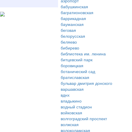
аэропорт
бабушкинская
багратионовская
баррикадная
бауманская
беговая
белорусская
беляево
бибирево
библиотека им. ленина
битцевский парк
боровицкая
ботанический сад
братиславская
бульвар дмитрия донского
варшавская
вднх
владыкино
водный стадион
войковская
волгоградский проспект
волжская
волоколамская