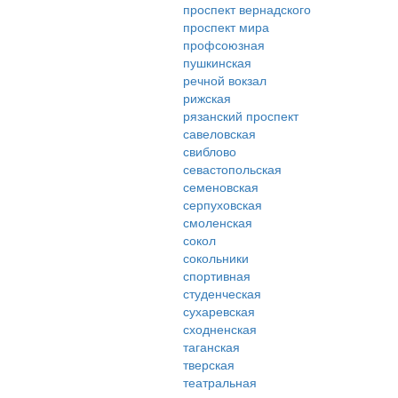
проспект вернадского
проспект мира
профсоюзная
пушкинская
речной вокзал
рижская
рязанский проспект
савеловская
свиблово
севастопольская
семеновская
серпуховская
смоленская
сокол
сокольники
спортивная
студенческая
сухаревская
сходненская
таганская
тверская
театральная