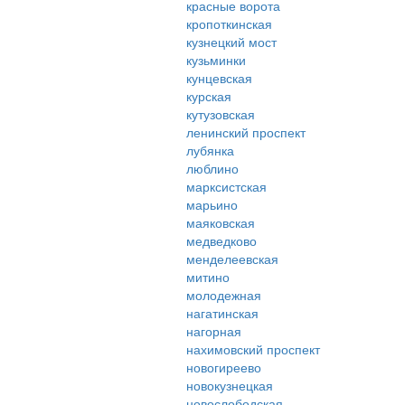
красные ворота
кропоткинская
кузнецкий мост
кузьминки
кунцевская
курская
кутузовская
ленинский проспект
лубянка
люблино
марксистская
марьино
маяковская
медведково
менделеевская
митино
молодежная
нагатинская
нагорная
нахимовский проспект
новогиреево
новокузнецкая
новослободская