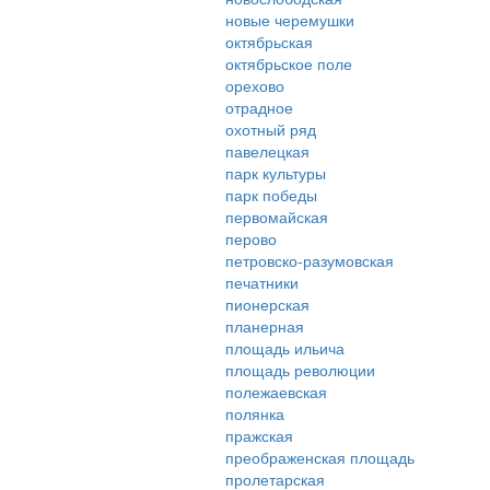
новые черемушки
октябрьская
октябрьское поле
орехово
отрадное
охотный ряд
павелецкая
парк культуры
парк победы
первомайская
перово
петровско-разумовская
печатники
пионерская
планерная
площадь ильича
площадь революции
полежаевская
полянка
пражская
преображенская площадь
пролетарская