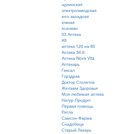
щукинская
электрозаводская
юго-западная
южная
ясенево
03 Аптека
А5
аптека 120 на 80
Аптека 36,6
Аптека Nova Vita
Аптекарь
Гексал
Горздрав
Доктор Столетов
Желаем Здоровья
Моя любимая аптека
Натур-Продукт
Первая помощь
Ригла
Самсон-Фарма
Снадобица
Старый Лекарь