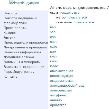
Аптеки: ювао, м. дмитровская, окр. 
округ
показать все
Новости
метро
показать все
Новости медицины и
сети аптек
показать все
фармацевтики
вао
Пресс-релизы
зао
Каталог
сао
Аптеки
свао
Производители препаратов
сзао
Лекарственные препараты
цао
Полезная информация
юао
Домашняя аптечка
ювао
Витамины и минералы
юзао
Выставки и конференции
авиамоторная
ФармИндустрия.ру
автозаводская
Контакты
академическая
александровский сад
алексеевская
алтуфьево
аннино
арбатская