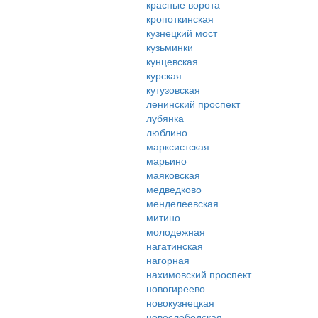
красные ворота
кропоткинская
кузнецкий мост
кузьминки
кунцевская
курская
кутузовская
ленинский проспект
лубянка
люблино
марксистская
марьино
маяковская
медведково
менделеевская
митино
молодежная
нагатинская
нагорная
нахимовский проспект
новогиреево
новокузнецкая
новослободская