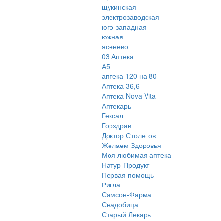
щукинская
электрозаводская
юго-западная
южная
ясенево
03 Аптека
А5
аптека 120 на 80
Аптека 36,6
Аптека Nova Vita
Аптекарь
Гексал
Горздрав
Доктор Столетов
Желаем Здоровья
Моя любимая аптека
Натур-Продукт
Первая помощь
Ригла
Самсон-Фарма
Снадобица
Старый Лекарь