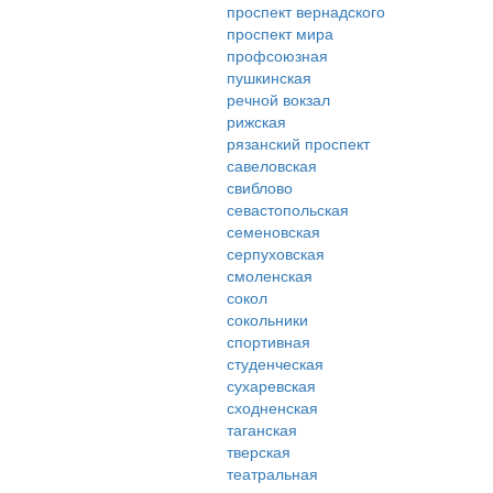
проспект вернадского
проспект мира
профсоюзная
пушкинская
речной вокзал
рижская
рязанский проспект
савеловская
свиблово
севастопольская
семеновская
серпуховская
смоленская
сокол
сокольники
спортивная
студенческая
сухаревская
сходненская
таганская
тверская
театральная