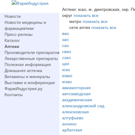
Аптеки: юао, м. дмитровская, окр. 
округ
показать все
Новости
метро
показать все
Новости медицины и
сети аптек
показать все
фармацевтики
вао
Пресс-релизы
зао
Каталог
сао
Аптеки
свао
Производители препаратов
сзао
Лекарственные препараты
цао
Полезная информация
юао
Домашняя аптечка
ювао
Витамины и минералы
юзао
Выставки и конференции
авиамоторная
ФармИндустрия.ру
автозаводская
Контакты
академическая
александровский сад
алексеевская
алтуфьево
аннино
арбатская