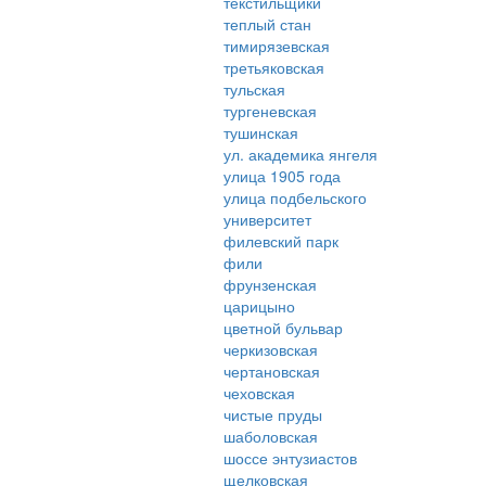
текстильщики
теплый стан
тимирязевская
третьяковская
тульская
тургеневская
тушинская
ул. академика янгеля
улица 1905 года
улица подбельского
университет
филевский парк
фили
фрунзенская
царицыно
цветной бульвар
черкизовская
чертановская
чеховская
чистые пруды
шаболовская
шоссе энтузиастов
щелковская