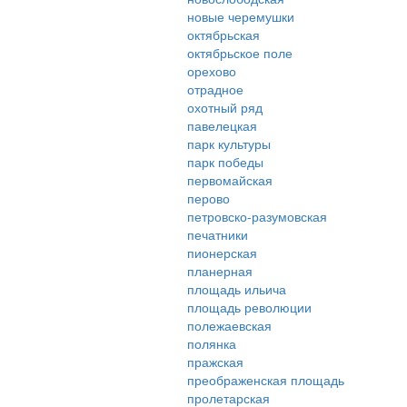
новые черемушки
октябрьская
октябрьское поле
орехово
отрадное
охотный ряд
павелецкая
парк культуры
парк победы
первомайская
перово
петровско-разумовская
печатники
пионерская
планерная
площадь ильича
площадь революции
полежаевская
полянка
пражская
преображенская площадь
пролетарская