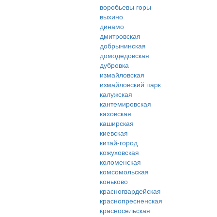
воробьевы горы
выхино
динамо
дмитровская
добрынинская
домодедовская
дубровка
измайловская
измайловский парк
калужская
кантемировская
каховская
каширская
киевская
китай-город
кожуховская
коломенская
комсомольская
коньково
красногвардейская
краснопресненская
красносельская