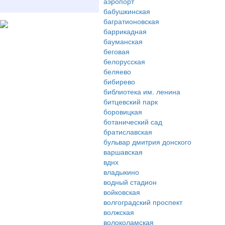
аэропорт
бабушкинская
багратионовская
баррикадная
бауманская
беговая
белорусская
беляево
бибирево
библиотека им. ленина
битцевский парк
боровицкая
ботанический сад
братиславская
бульвар дмитрия донского
варшавская
вднх
владыкино
водный стадион
войковская
волгоградский проспект
волжская
волоколамская