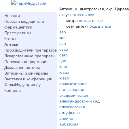
Аптеки: м. дмитровская, окр. Царев
округ
показать все
Новости
метро
показать все
Новости медицины и
сети аптек
показать все
фармацевтики
вао
Пресс-релизы
зао
Каталог
сао
Аптеки
свао
Производители препаратов
сзао
Лекарственные препараты
цао
Полезная информация
юао
Домашняя аптечка
ювао
Витамины и минералы
юзао
Выставки и конференции
авиамоторная
ФармИндустрия.ру
автозаводская
Контакты
академическая
александровский сад
алексеевская
алтуфьево
аннино
арбатская