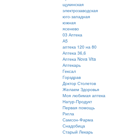
щукинская
электрозаводская
юго-западная
южная
ясенево
03 Аптека
А5
аптека 120 на 80
Аптека 36,6
Аптека Nova Vita
Аптекарь
Гексал
Горздрав
Доктор Столетов
Желаем Здоровья
Моя любимая аптека
Натур-Продукт
Первая помощь
Ригла
Самсон-Фарма
Снадобица
Старый Лекарь