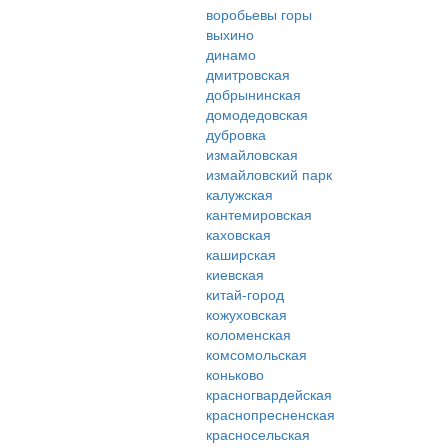
воробьевы горы
выхино
динамо
дмитровская
добрынинская
домодедовская
дубровка
измайловская
измайловский парк
калужская
кантемировская
каховская
каширская
киевская
китай-город
кожуховская
коломенская
комсомольская
коньково
красногвардейская
краснопресненская
красносельская