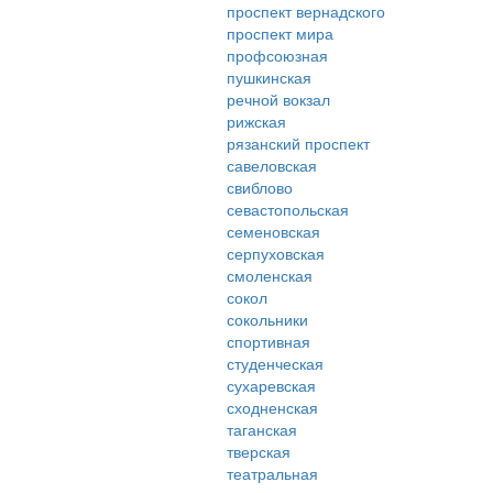
проспект вернадского
проспект мира
профсоюзная
пушкинская
речной вокзал
рижская
рязанский проспект
савеловская
свиблово
севастопольская
семеновская
серпуховская
смоленская
сокол
сокольники
спортивная
студенческая
сухаревская
сходненская
таганская
тверская
театральная