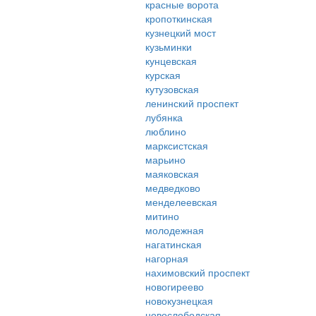
красные ворота
кропоткинская
кузнецкий мост
кузьминки
кунцевская
курская
кутузовская
ленинский проспект
лубянка
люблино
марксистская
марьино
маяковская
медведково
менделеевская
митино
молодежная
нагатинская
нагорная
нахимовский проспект
новогиреево
новокузнецкая
новослободская