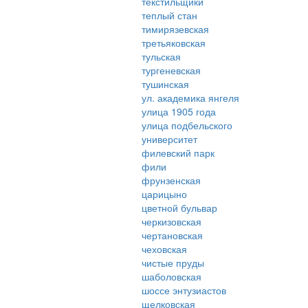
текстильщики
теплый стан
тимирязевская
третьяковская
тульская
тургеневская
тушинская
ул. академика янгеля
улица 1905 года
улица подбельского
университет
филевский парк
фили
фрунзенская
царицыно
цветной бульвар
черкизовская
чертановская
чеховская
чистые пруды
шаболовская
шоссе энтузиастов
щелковская