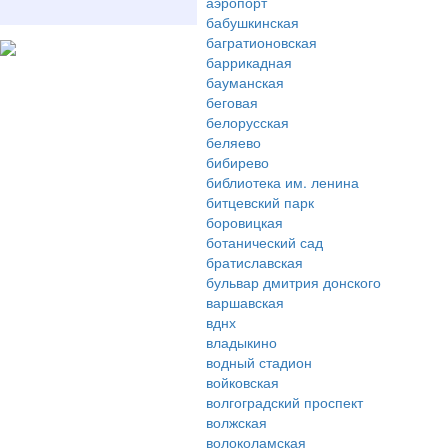
аэропорт
бабушкинская
багратионовская
баррикадная
бауманская
беговая
белорусская
беляево
бибирево
библиотека им. ленина
битцевский парк
боровицкая
ботанический сад
братиславская
бульвар дмитрия донского
варшавская
вднх
владыкино
водный стадион
войковская
волгоградский проспект
волжская
волоколамская