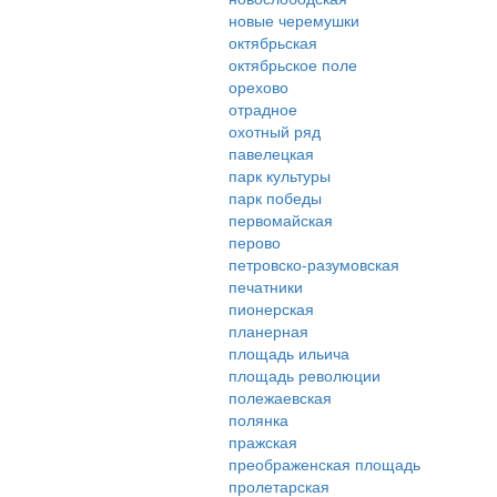
новые черемушки
октябрьская
октябрьское поле
орехово
отрадное
охотный ряд
павелецкая
парк культуры
парк победы
первомайская
перово
петровско-разумовская
печатники
пионерская
планерная
площадь ильича
площадь революции
полежаевская
полянка
пражская
преображенская площадь
пролетарская