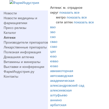
Аптеки: м. отрадное
округ
показать все
Новости
метро
показать все
Новости медицины и
сети аптек
показать все
фармацевтики
вао
Пресс-релизы
зао
Каталог
сао
Аптеки
свао
Производители препаратов
сзао
Лекарственные препараты
цао
Полезная информация
юао
Домашняя аптечка
ювао
Витамины и минералы
юзао
Выставки и конференции
авиамоторная
ФармИндустрия.ру
автозаводская
Контакты
академическая
александровский сад
алексеевская
алтуфьево
аннино
арбатская