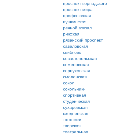
проспект вернадского
проспект мира
профсоюзная
пушкинская
речной вокзал
рижская
рязанский проспект
савеловская
свиблово
севастопольская
семеновская
серпуховская
смоленская
сокол
сокольники
спортивная
студенческая
сухаревская
сходненская
таганская
тверская
театральная