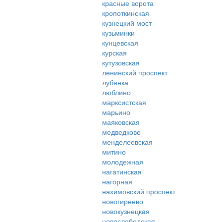
красные ворота
кропоткинская
кузнецкий мост
кузьминки
кунцевская
курская
кутузовская
ленинский проспект
лубянка
люблино
марксистская
марьино
маяковская
медведково
менделеевская
митино
молодежная
нагатинская
нагорная
нахимовский проспект
новогиреево
новокузнецкая
новослободская