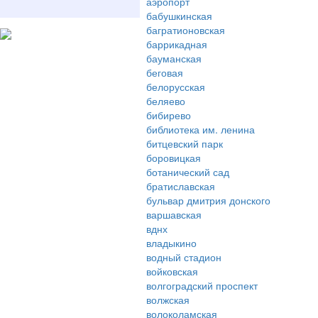
аэропорт
бабушкинская
багратионовская
баррикадная
бауманская
беговая
белорусская
беляево
бибирево
библиотека им. ленина
битцевский парк
боровицкая
ботанический сад
братиславская
бульвар дмитрия донского
варшавская
вднх
владыкино
водный стадион
войковская
волгоградский проспект
волжская
волоколамская