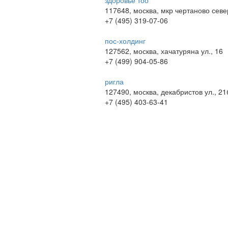
здоровье тоо
117648, москва, мкр чертаново север
+7 (495) 319-07-06
пос-холдинг
127562, москва, хачатуряна ул., 16
+7 (499) 904-05-86
ригла
127490, москва, декабристов ул., 21
+7 (495) 403-63-41
© 2009-2026 , ООО Мегасофт