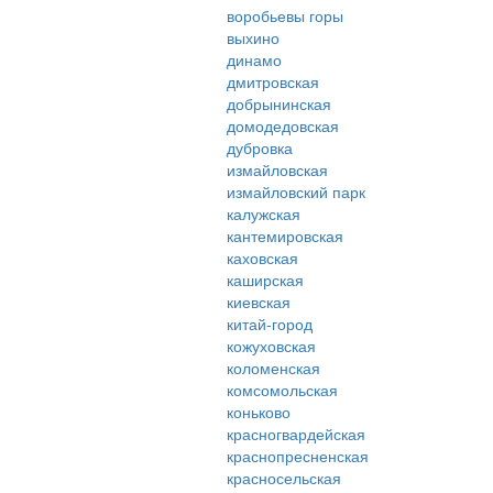
воробьевы горы
выхино
динамо
дмитровская
добрынинская
домодедовская
дубровка
измайловская
измайловский парк
калужская
кантемировская
каховская
каширская
киевская
китай-город
кожуховская
коломенская
комсомольская
коньково
красногвардейская
краснопресненская
красносельская