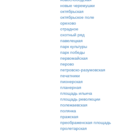
новые черемушки
октябрьская
октябрьское поле
орехово
отрадное
охотный ряд
павелецкая
парк культуры
парк победы
первомайская
перово
петровско-разумовская
печатники
пионерская
планерная
площадь ильича
площадь революции
полежаевская
полянка
пражская
преображенская площадь
пролетарская