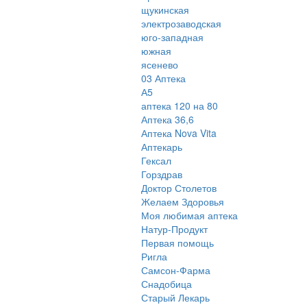
щукинская
электрозаводская
юго-западная
южная
ясенево
03 Аптека
А5
аптека 120 на 80
Аптека 36,6
Аптека Nova Vita
Аптекарь
Гексал
Горздрав
Доктор Столетов
Желаем Здоровья
Моя любимая аптека
Натур-Продукт
Первая помощь
Ригла
Самсон-Фарма
Снадобица
Старый Лекарь