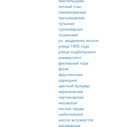
текстильщики
теплый стан
тимирязевская
третьяковская
тульская
тургеневская
тушинская
ул. академика янгеля
улица 1905 года
улица подбельского
университет
филевский парк
фили
фрунзенская
царицыно
цветной бульвар
черкизовская
чертановская
чеховская
чистые пруды
шаболовская
шоссе энтузиастов
щелковская