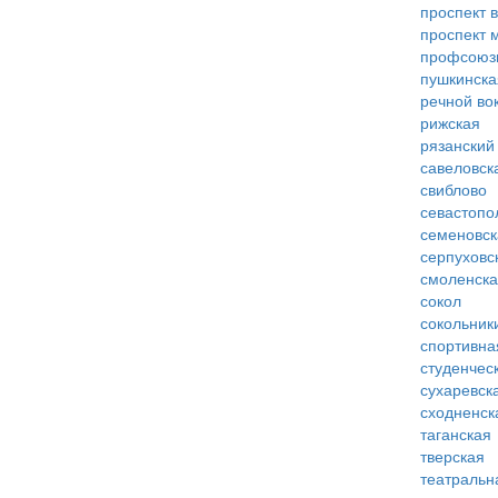
проспект 
проспект 
профсоюз
пушкинска
речной во
рижская
рязанский
савеловск
свиблово
севастопо
семеновск
серпуховс
смоленск
сокол
сокольник
спортивна
студенчес
сухаревск
сходненск
таганская
тверская
театральн