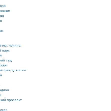
кая
овская
ная
ая
ая
а им. ленина
й парк
я
кий сад
ская
митрия донского
ая
о
адион
я
ский проспект
ская