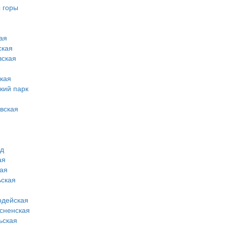
 горы
ая
ская
вская
кая
кий парк
вская
од
ая
ая
ская
рдейская
сненская
ьская