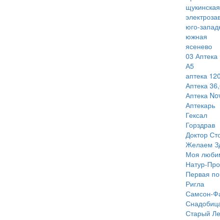
щукинская
электроза
юго-запад
южная
ясенево
03 Аптека
А5
аптека 120
Аптека 36,
Аптека Nov
Аптекарь
Гексал
Горздрав
Доктор Ст
Желаем З
Моя люби
Натур-Про
Первая п
Ригла
Самсон-Ф
Снадобиц
Старый Ле