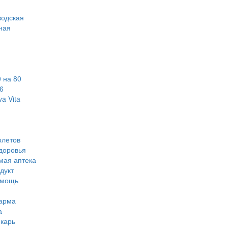
водская
ная
 на 80
6
a Vita
олетов
доровья
мая аптека
дукт
омощь
арма
а
карь