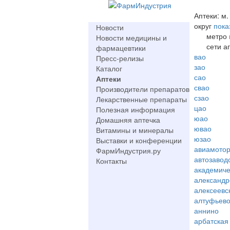
Аптеки: м
округ
пока
Новости
метро
Новости медицины и
сети а
фармацевтики
вао
Пресс-релизы
зао
Каталог
сао
Аптеки
свао
Производители препаратов
сзао
Лекарственные препараты
цао
Полезная информация
юао
Домашняя аптечка
ювао
Витамины и минералы
юзао
Выставки и конференции
авиамото
ФармИндустрия.ру
автозавод
Контакты
академиче
александр
алексеевс
алтуфьев
аннино
арбатская