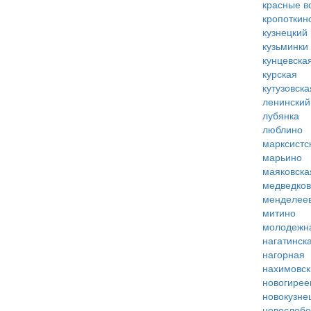
красные в
кропоткин
кузнецкий
кузьминки
кунцевска
курская
кутузовска
ленинский
лубянка
люблино
марксистс
марьино
маяковска
медведко
менделее
митино
молодежн
нагатинск
нагорная
нахимовск
новогирее
новокузне
новослобо