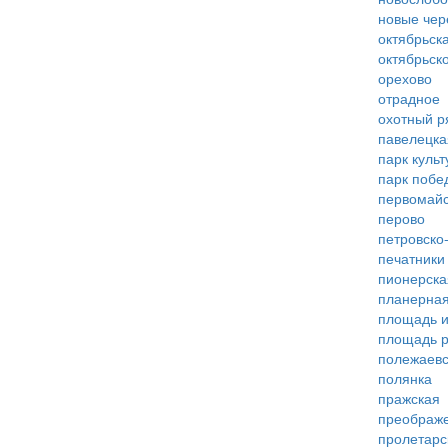
новые че
октябрьск
октябрьск
орехово
отрадное
охотный р
павелецка
парк куль
парк побе
первомай
перово
петровско
печатники
пионерска
планерна
площадь 
площадь 
полежаевс
полянка
пражская
преображ
пролетарс