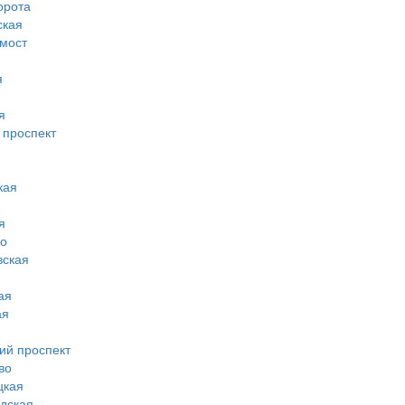
орота
ская
 мост
я
я
 проспект
кая
я
во
вская
ая
ая
ий проспект
во
цкая
дская