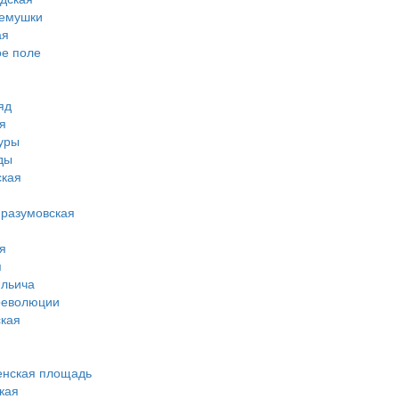
ремушки
ая
ое поле
яд
я
туры
ды
ская
-разумовская
я
я
ильича
революции
кая
енская площадь
кая