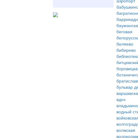
аэропорт
бабушкинс
багратион
баррикад
бауманск
беговая
белорусск
беляево
бибирево
библиотек
битцевски
боровицка
ботаничес
братислав
бульвар д
варшавск
вднх
владыкин
водный ст
войковска
волгоград
волжская
волоколам