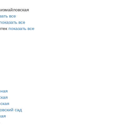
. измайловская
зать все
показать все
птек
показать все
рная
ская
ская
овский сад
кая
о