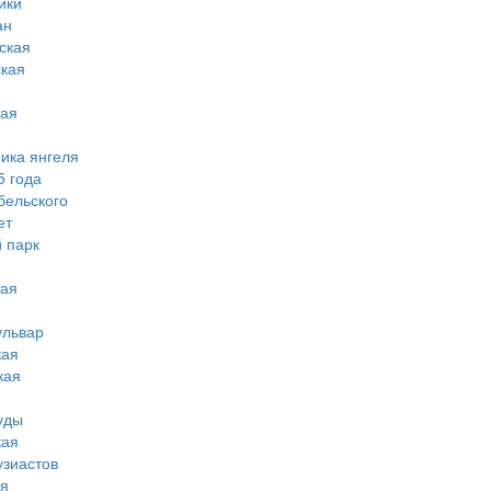
ики
ан
ская
ская
кая
мика янгеля
5 года
бельского
ет
 парк
кая
ульвар
кая
кая
уды
кая
узиастов
ая