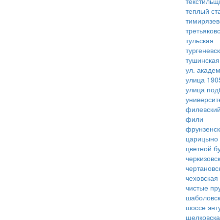
текстильщ
теплый ст
тимирязев
третьяков
тульская
тургеневс
тушинская
ул. акаде
улица 190
улица под
университ
филевский
фили
фрунзенс
царицыно
цветной б
черкизовс
чертановс
чеховская
чистые пр
шаболовс
шоссе энт
щелковск