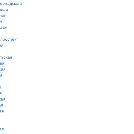
вернадского
мира
ная
я
кзал
 проспект
ая
льская
ая
кая
ая
и
я
кая
ая
ая
ая