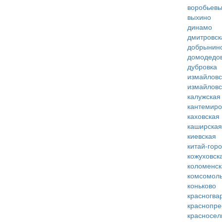
воробьевы
выхино
динамо
дмитровск
добрынин
домодедо
дубровка
измайловс
измайловс
калужская
кантемиро
каховская
каширская
киевская
китай-гор
кожуховск
коломенск
комсомоль
коньково
красногва
краснопре
красносел