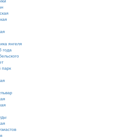
ики
ан
ская
ская
кая
мика янгеля
5 года
бельского
ет
 парк
кая
ульвар
кая
кая
уды
кая
узиастов
ая