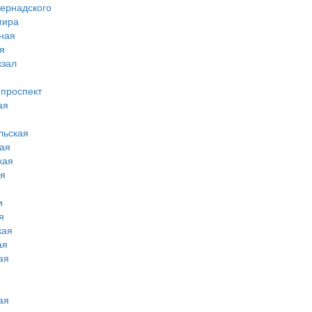
вернадского
мира
ная
я
кзал
 проспект
ая
льская
ая
кая
ая
и
я
кая
ая
ая
ая