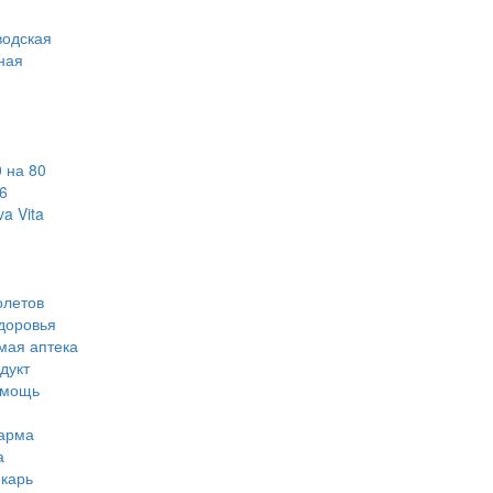
водская
ная
 на 80
6
a Vita
олетов
доровья
мая аптека
дукт
омощь
арма
а
карь