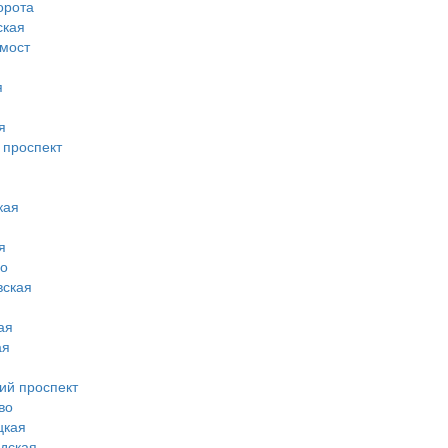
орота
ская
 мост
я
я
 проспект
кая
я
во
вская
ая
ая
ий проспект
во
цкая
дская