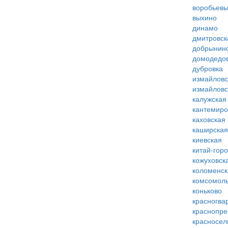
воробьевы
выхино
динамо
дмитровск
добрынин
домодедо
дубровка
измайловс
измайловс
калужская
кантемиро
каховская
каширская
киевская
китай-гор
кожуховск
коломенск
комсомоль
коньково
красногва
краснопре
красносел