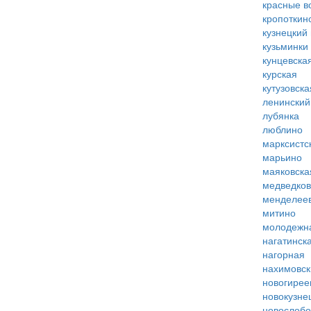
красные в
кропоткин
кузнецкий
кузьминки
кунцевска
курская
кутузовска
ленинский
лубянка
люблино
марксистс
марьино
маяковска
медведко
менделее
митино
молодежн
нагатинск
нагорная
нахимовск
новогирее
новокузне
новослобо