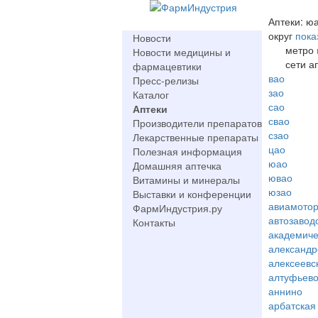
Аптеки: ю
округ
пока
Новости
метро
Новости медицины и
сети а
фармацевтики
вао
Пресс-релизы
зао
Каталог
сао
Аптеки
свао
Производители препаратов
сзао
Лекарственные препараты
цао
Полезная информация
юао
Домашняя аптечка
ювао
Витамины и минералы
юзао
Выставки и конференции
авиамото
ФармИндустрия.ру
автозавод
Контакты
академиче
александр
алексеевс
алтуфьев
аннино
арбатская