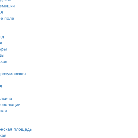
ремушки
ая
ое поле
яд
я
туры
ды
ская
-разумовская
я
я
ильича
революции
кая
енская площадь
кая