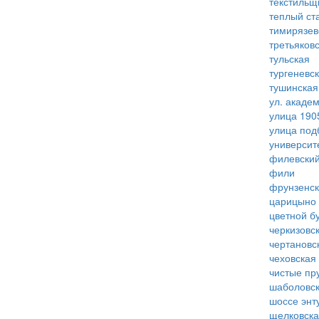
текстильщ
теплый ст
тимирязев
третьяков
тульская
тургеневс
тушинская
ул. акаде
улица 190
улица под
университ
филевский
фили
фрунзенс
царицыно
цветной б
черкизовс
чертановс
чеховская
чистые пр
шаболовс
шоссе энт
щелковск