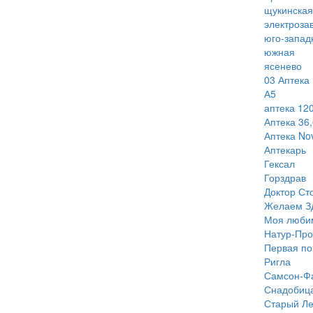
щукинская
электроза
юго-запад
южная
ясенево
03 Аптека
А5
аптека 120
Аптека 36,
Аптека Nov
Аптекарь
Гексал
Горздрав
Доктор Ст
Желаем З
Моя люби
Натур-Про
Первая п
Ригла
Самсон-Ф
Снадобиц
Старый Ле