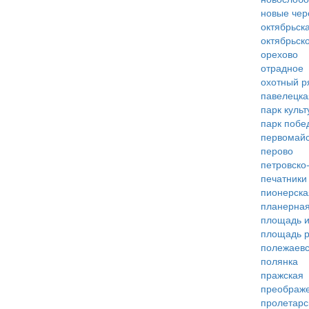
новые че
октябрьск
октябрьск
орехово
отрадное
охотный р
павелецка
парк куль
парк побе
первомай
перово
петровско
печатники
пионерска
планерна
площадь 
площадь 
полежаевс
полянка
пражская
преображ
пролетарс