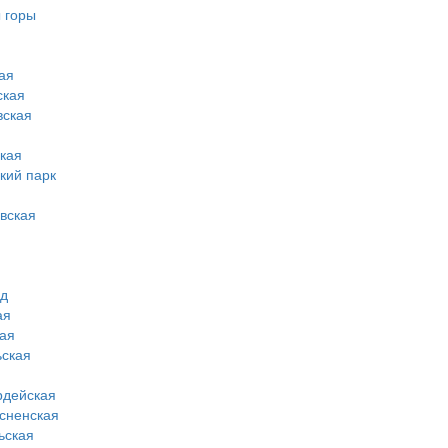
 горы
ая
ская
вская
кая
кий парк
вская
од
ая
ая
ская
рдейская
сненская
ьская