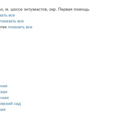
ао, м. шоссе энтузиастов, окр. Первая помощь
зать все
показать все
птек
показать все
рная
ская
ская
овский сад
кая
о