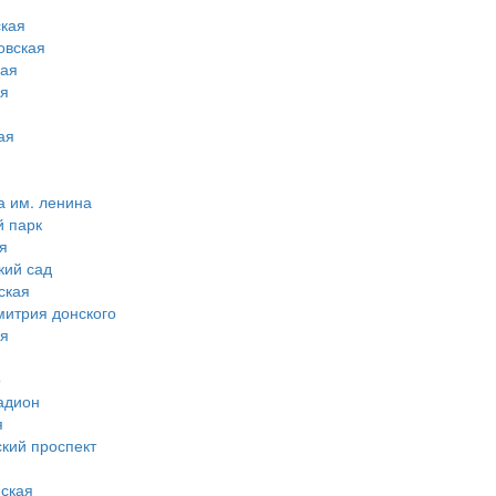
кая
овская
ная
ая
ая
а им. ленина
й парк
я
кий сад
ская
митрия донского
ая
о
адион
я
ский проспект
ская