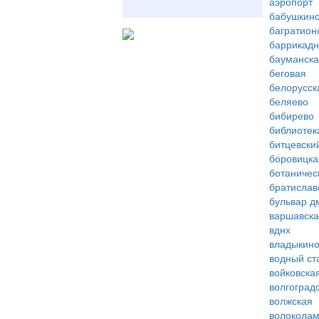
аэропорт
бабушкинс
багратион
баррикад
бауманск
беговая
белорусск
беляево
бибирево
библиотек
битцевски
боровицка
ботаничес
братислав
бульвар д
варшавск
вднх
владыкин
водный ст
войковска
волгоград
волжская
волоколам