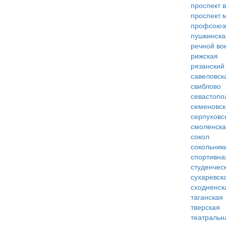
проспект 
проспект 
профсоюз
пушкинска
речной во
рижская
рязанский
савеловск
свиблово
севастопо
семеновск
серпуховс
смоленск
сокол
сокольник
спортивна
студенчес
сухаревск
сходненск
таганская
тверская
театральн