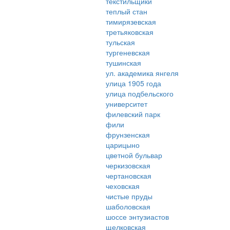
текстильщики
теплый стан
тимирязевская
третьяковская
тульская
тургеневская
тушинская
ул. академика янгеля
улица 1905 года
улица подбельского
университет
филевский парк
фили
фрунзенская
царицыно
цветной бульвар
черкизовская
чертановская
чеховская
чистые пруды
шаболовская
шоссе энтузиастов
щелковская