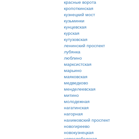
красные ворота
кропоткинская
кузнецкий мост
кузьминки
кунцевская
курская
кутузовская
ленинский проспект
лубянка
люблино
марксистская
марьино
маяковская
медведково
менделеевская
митино
молодежная
нагатинская
нагорная
нахимовский проспект
новогиреево
новокузнецкая
новослободская