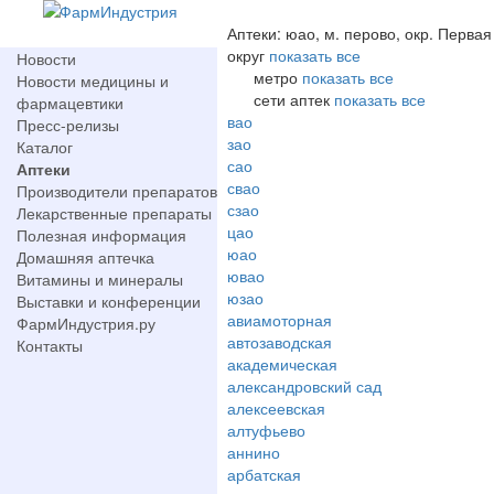
Аптеки: юао, м. перово, окр. Перва
округ
показать все
Новости
метро
показать все
Новости медицины и
сети аптек
показать все
фармацевтики
вао
Пресс-релизы
зао
Каталог
сао
Аптеки
свао
Производители препаратов
сзао
Лекарственные препараты
цао
Полезная информация
юао
Домашняя аптечка
ювао
Витамины и минералы
юзао
Выставки и конференции
авиамоторная
ФармИндустрия.ру
автозаводская
Контакты
академическая
александровский сад
алексеевская
алтуфьево
аннино
арбатская