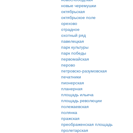
новые черемушки
октябрьская
октябрьское поле
орехово
отрадное
охотный ряд
павелецкая
парк культуры
парк победы
первомайская
перово
петровско-разумовская
печатники
пионерская
планерная
площадь ильича
площадь революции
полежаевская
полянка
пражская
преображенская площадь
пролетарская