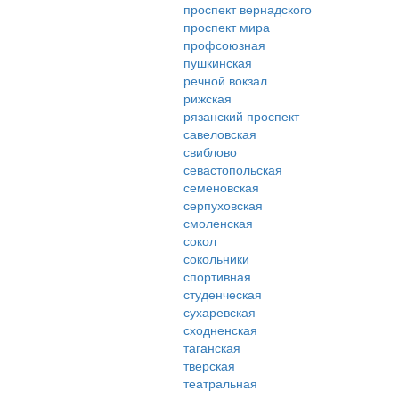
проспект вернадского
проспект мира
профсоюзная
пушкинская
речной вокзал
рижская
рязанский проспект
савеловская
свиблово
севастопольская
семеновская
серпуховская
смоленская
сокол
сокольники
спортивная
студенческая
сухаревская
сходненская
таганская
тверская
театральная