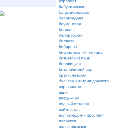
аэропорт
бабушкинская
багратионовская
баррикадная
бауманская
беговая
белорусская
беляево
бибирево
библиотека им. ленина
битцевский парк
боровицкая
ботанический сад
братиславская
бульвар дмитрия донского
варшавская
вднх
владыкино
водный стадион
войковская
волгоградский проспект
волжская
волоколамская