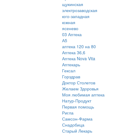
щукинская
электрозаводская
юго-западная
южная
ясенево
03 Аптека
А5
аптека 120 на 80
Аптека 36,6
Аптека Nova Vita
Аптекарь
Гексал
Горздрав
Доктор Столетов
Желаем Здоровья
Моя любимая аптека
Натур-Продукт
Первая помощь
Ригла
Самсон-Фарма
Снадобица
Старый Лекарь