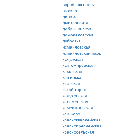
воробьевы горы
выхино
динамо
дмитровская
добрынинская
домодедовская
дубровка
измайловская
измайловский парк
калужская
кантемировская
каховская
каширская
киевская
китай-город
кожуховская
коломенская
комсомольская
коньково
красногвардейская
краснопресненская
красносельская