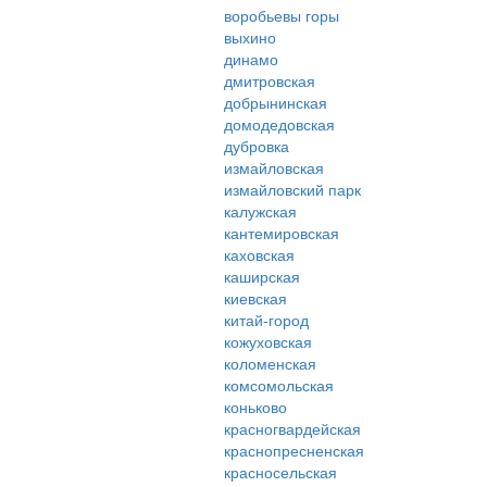
воробьевы горы
выхино
динамо
дмитровская
добрынинская
домодедовская
дубровка
измайловская
измайловский парк
калужская
кантемировская
каховская
каширская
киевская
китай-город
кожуховская
коломенская
комсомольская
коньково
красногвардейская
краснопресненская
красносельская