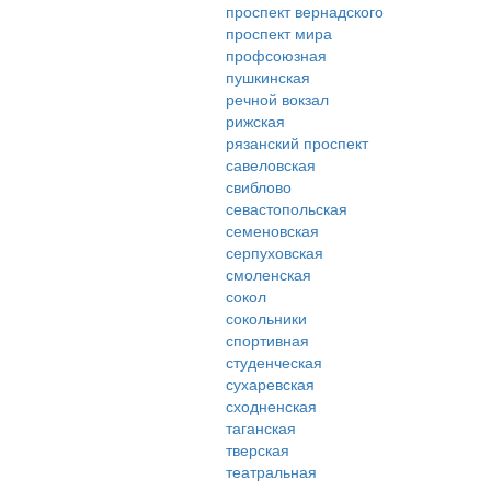
проспект вернадского
проспект мира
профсоюзная
пушкинская
речной вокзал
рижская
рязанский проспект
савеловская
свиблово
севастопольская
семеновская
серпуховская
смоленская
сокол
сокольники
спортивная
студенческая
сухаревская
сходненская
таганская
тверская
театральная