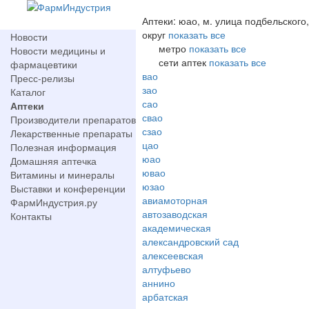
Аптеки: юао, м. улица подбельского
округ
показать все
Новости
метро
показать все
Новости медицины и
сети аптек
показать все
фармацевтики
вао
Пресс-релизы
зао
Каталог
сао
Аптеки
свао
Производители препаратов
сзао
Лекарственные препараты
цао
Полезная информация
юао
Домашняя аптечка
ювао
Витамины и минералы
юзао
Выставки и конференции
авиамоторная
ФармИндустрия.ру
автозаводская
Контакты
академическая
александровский сад
алексеевская
алтуфьево
аннино
арбатская