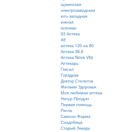
щукинская
электрозаводская
юго-западная
южная
ясенево
03 Аптека
А5
аптека 120 на 80
Аптека 36,6
Аптека Nova Vita
Аптекарь
Гексал
Горздрав
Доктор Столетов
Желаем Здоровья
Моя любимая аптека
Натур-Продукт
Первая помощь
Ригла
Самсон-Фарма
Снадобица
Старый Лекарь