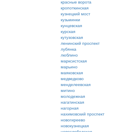
красные ворота
кропоткинская
кузнецкий мост
кузьминки
кунцевская
курская
кутузовская
ленинский проспект
лубянка
люблино
марксистская
марьино
маяковская
медведково
менделеевская
митино
молодежная
нагатинская
нагорная
нахимовский проспект
новогиреево
новокузнецкая
новослободская