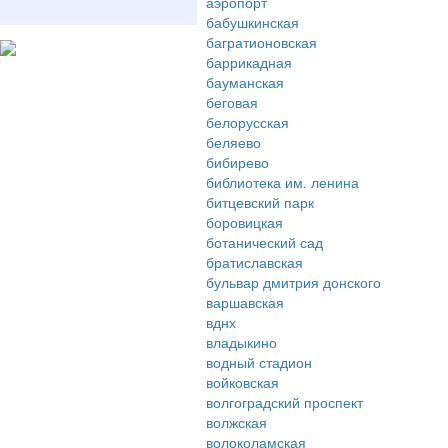
аэропорт
бабушкинская
багратионовская
баррикадная
бауманская
беговая
белорусская
беляево
бибирево
библиотека им. ленина
битцевский парк
боровицкая
ботанический сад
братиславская
бульвар дмитрия донского
варшавская
вднх
владыкино
водный стадион
войковская
волгоградский проспект
волжская
волоколамская