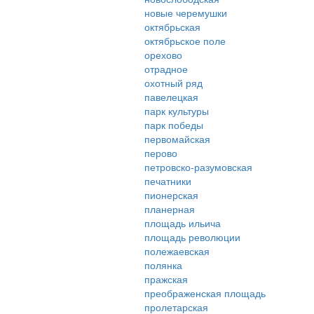
новые черемушки
октябрьская
октябрьское поле
орехово
отрадное
охотный ряд
павелецкая
парк культуры
парк победы
первомайская
перово
петровско-разумовская
печатники
пионерская
планерная
площадь ильича
площадь революции
полежаевская
полянка
пражская
преображенская площадь
пролетарская