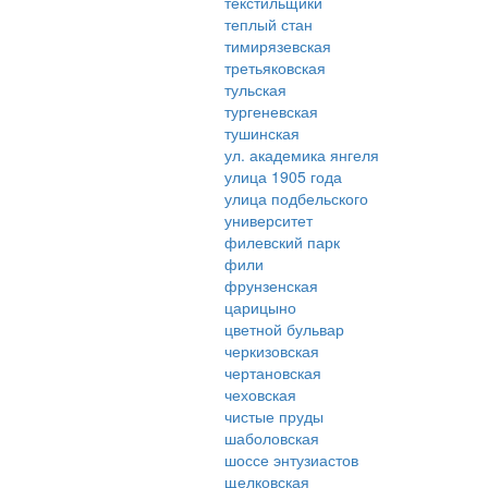
текстильщики
теплый стан
тимирязевская
третьяковская
тульская
тургеневская
тушинская
ул. академика янгеля
улица 1905 года
улица подбельского
университет
филевский парк
фили
фрунзенская
царицыно
цветной бульвар
черкизовская
чертановская
чеховская
чистые пруды
шаболовская
шоссе энтузиастов
щелковская