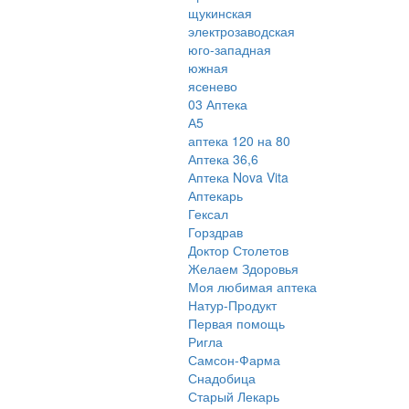
щукинская
электрозаводская
юго-западная
южная
ясенево
03 Аптека
А5
аптека 120 на 80
Аптека 36,6
Аптека Nova Vita
Аптекарь
Гексал
Горздрав
Доктор Столетов
Желаем Здоровья
Моя любимая аптека
Натур-Продукт
Первая помощь
Ригла
Самсон-Фарма
Снадобица
Старый Лекарь