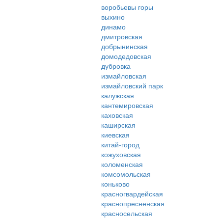
воробьевы горы
выхино
динамо
дмитровская
добрынинская
домодедовская
дубровка
измайловская
измайловский парк
калужская
кантемировская
каховская
каширская
киевская
китай-город
кожуховская
коломенская
комсомольская
коньково
красногвардейская
краснопресненская
красносельская