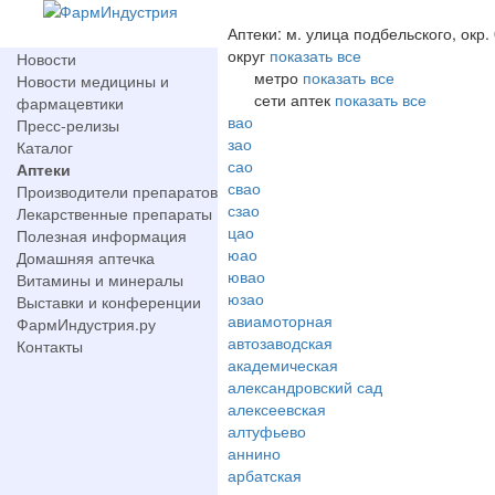
Аптеки: м. улица подбельского, окр.
округ
показать все
Новости
метро
показать все
Новости медицины и
сети аптек
показать все
фармацевтики
вао
Пресс-релизы
зао
Каталог
сао
Аптеки
свао
Производители препаратов
сзао
Лекарственные препараты
цао
Полезная информация
юао
Домашняя аптечка
ювао
Витамины и минералы
юзао
Выставки и конференции
авиамоторная
ФармИндустрия.ру
автозаводская
Контакты
академическая
александровский сад
алексеевская
алтуфьево
аннино
арбатская