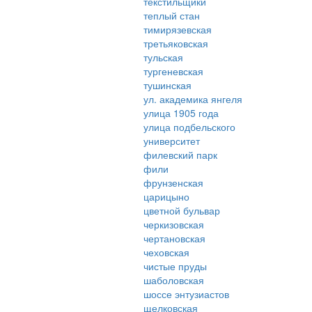
текстильщики
теплый стан
тимирязевская
третьяковская
тульская
тургеневская
тушинская
ул. академика янгеля
улица 1905 года
улица подбельского
университет
филевский парк
фили
фрунзенская
царицыно
цветной бульвар
черкизовская
чертановская
чеховская
чистые пруды
шаболовская
шоссе энтузиастов
щелковская