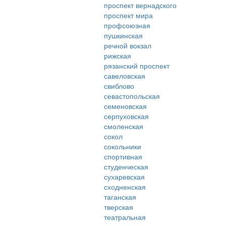
проспект вернадского
проспект мира
профсоюзная
пушкинская
речной вокзал
рижская
рязанский проспект
савеловская
свиблово
севастопольская
семеновская
серпуховская
смоленская
сокол
сокольники
спортивная
студенческая
сухаревская
сходненская
таганская
тверская
театральная