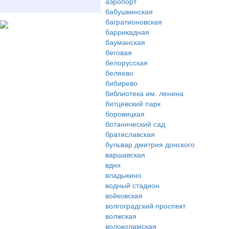
аэропорт
бабушкинская
багратионовская
баррикадная
бауманская
беговая
белорусская
беляево
бибирево
библиотека им. ленина
битцевский парк
боровицкая
ботанический сад
братиславская
бульвар дмитрия донского
варшавская
вднх
владыкино
водный стадион
войковская
волгоградский проспект
волжская
волоколамская