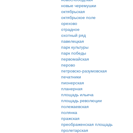
новые черемушки
октябрьская
октябрьское поле
орехово
отрадное
охотный ряд
павелецкая
парк культуры
парк победы
первомайская
перово
петровско-разумовская
печатники
пионерская
планерная
площадь ильича
площадь революции
полежаевская
полянка
пражская
преображенская площадь
пролетарская