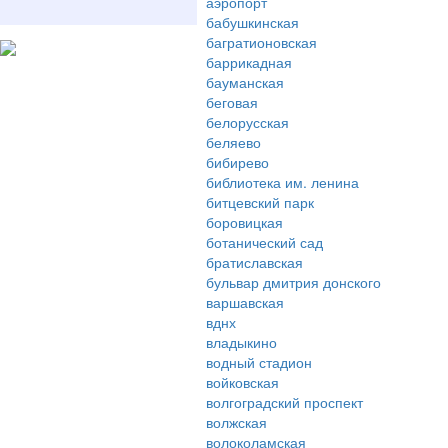
аэропорт
бабушкинская
багратионовская
баррикадная
бауманская
беговая
белорусская
беляево
бибирево
библиотека им. ленина
битцевский парк
боровицкая
ботанический сад
братиславская
бульвар дмитрия донского
варшавская
вднх
владыкино
водный стадион
войковская
волгоградский проспект
волжская
волоколамская