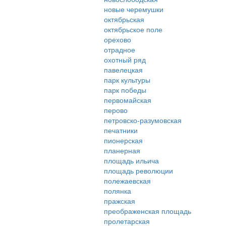
новые черемушки
октябрьская
октябрьское поле
орехово
отрадное
охотный ряд
павелецкая
парк культуры
парк победы
первомайская
перово
петровско-разумовская
печатники
пионерская
планерная
площадь ильича
площадь революции
полежаевская
полянка
пражская
преображенская площадь
пролетарская