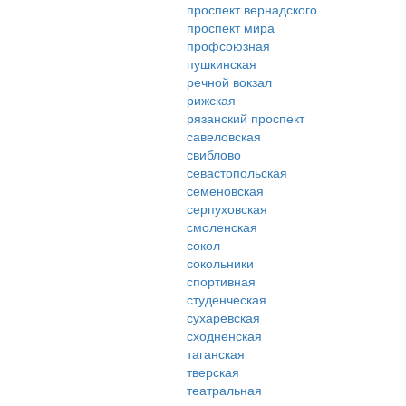
проспект вернадского
проспект мира
профсоюзная
пушкинская
речной вокзал
рижская
рязанский проспект
савеловская
свиблово
севастопольская
семеновская
серпуховская
смоленская
сокол
сокольники
спортивная
студенческая
сухаревская
сходненская
таганская
тверская
театральная