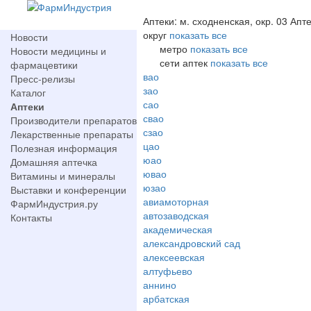
Аптеки: м. сходненская, окр. 03 Апт
округ
показать все
Новости
метро
показать все
Новости медицины и
сети аптек
показать все
фармацевтики
вао
Пресс-релизы
зао
Каталог
сао
Аптеки
свао
Производители препаратов
сзао
Лекарственные препараты
цао
Полезная информация
юао
Домашняя аптечка
ювао
Витамины и минералы
юзао
Выставки и конференции
авиамоторная
ФармИндустрия.ру
автозаводская
Контакты
академическая
александровский сад
алексеевская
алтуфьево
аннино
арбатская