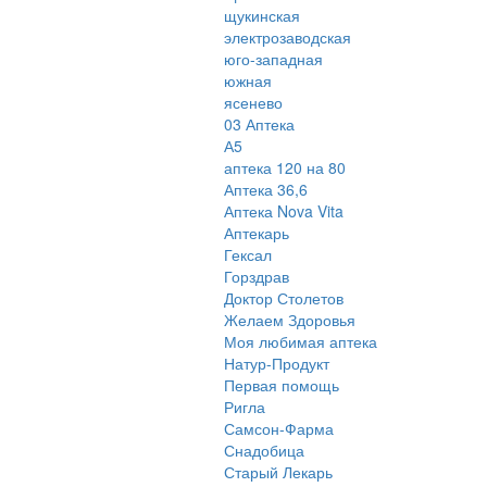
щукинская
электрозаводская
юго-западная
южная
ясенево
03 Аптека
А5
аптека 120 на 80
Аптека 36,6
Аптека Nova Vita
Аптекарь
Гексал
Горздрав
Доктор Столетов
Желаем Здоровья
Моя любимая аптека
Натур-Продукт
Первая помощь
Ригла
Самсон-Фарма
Снадобица
Старый Лекарь