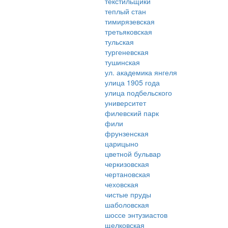
текстильщики
теплый стан
тимирязевская
третьяковская
тульская
тургеневская
тушинская
ул. академика янгеля
улица 1905 года
улица подбельского
университет
филевский парк
фили
фрунзенская
царицыно
цветной бульвар
черкизовская
чертановская
чеховская
чистые пруды
шаболовская
шоссе энтузиастов
щелковская