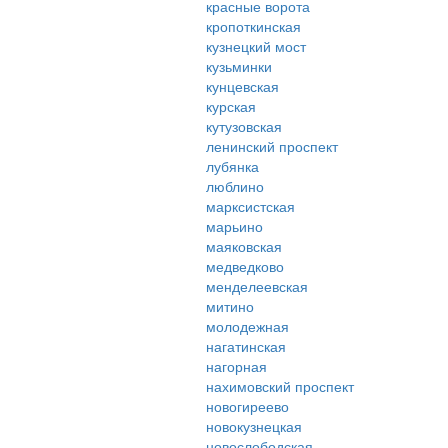
красные ворота
кропоткинская
кузнецкий мост
кузьминки
кунцевская
курская
кутузовская
ленинский проспект
лубянка
люблино
марксистская
марьино
маяковская
медведково
менделеевская
митино
молодежная
нагатинская
нагорная
нахимовский проспект
новогиреево
новокузнецкая
новослободская