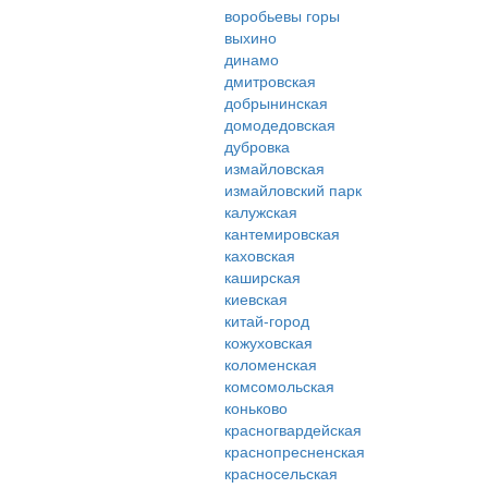
воробьевы горы
выхино
динамо
дмитровская
добрынинская
домодедовская
дубровка
измайловская
измайловский парк
калужская
кантемировская
каховская
каширская
киевская
китай-город
кожуховская
коломенская
комсомольская
коньково
красногвардейская
краснопресненская
красносельская