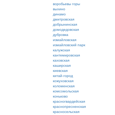
воробьевы горы
выхино
динамо
дмитровская
добрынинская
домодедовская
дубровка
измайловская
измайловский парк
калужская
кантемировская
каховская
каширская
киевская
китай-город
кожуховская
коломенская
комсомольская
коньково
красногвардейская
краснопресненская
красносельская