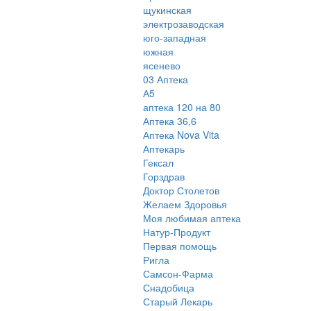
щукинская
электрозаводская
юго-западная
южная
ясенево
03 Аптека
А5
аптека 120 на 80
Аптека 36,6
Аптека Nova Vita
Аптекарь
Гексал
Горздрав
Доктор Столетов
Желаем Здоровья
Моя любимая аптека
Натур-Продукт
Первая помощь
Ригла
Самсон-Фарма
Снадобица
Старый Лекарь