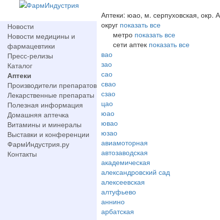
Аптеки: юао, м. серпуховская, окр.
округ
показать все
Новости
метро
показать все
Новости медицины и
сети аптек
показать все
фармацевтики
вао
Пресс-релизы
зао
Каталог
сао
Аптеки
свао
Производители препаратов
сзао
Лекарственные препараты
цао
Полезная информация
юао
Домашняя аптечка
ювао
Витамины и минералы
юзао
Выставки и конференции
авиамоторная
ФармИндустрия.ру
автозаводская
Контакты
академическая
александровский сад
алексеевская
алтуфьево
аннино
арбатская