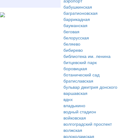
аэропорт
бабушкинская
багратионовская
баррикадная
бауманская
беговая
белорусская
беляево
бибирево
библиотека им. ленина
битцевский парк
боровицкая
ботанический сад
братиславская
бульвар дмитрия донского
варшавская
вднх
владыкино
водный стадион
войковская
волгоградский проспект
волжская
волоколамская