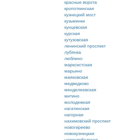
красные ворота
кропоткинская
кузнецкий мост
кузьминки
кунцевская
курская
кутузовская
ленинский проспект
лубянка
люблино
марксистская
марьино
маяковская
медведково
менделеевская
митино
молодежная
нагатинская
нагорная
нахимовский проспект
новогиреево
новокузнецкая
новослободская