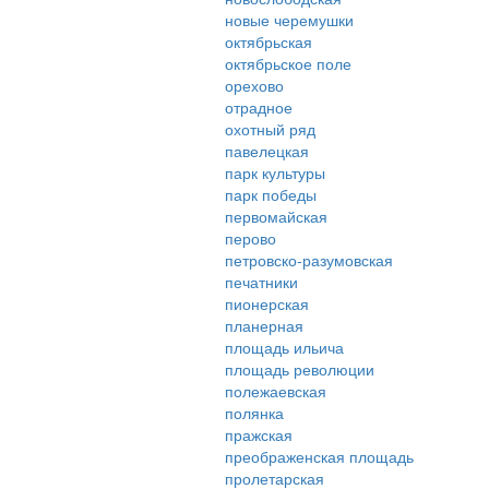
новые черемушки
октябрьская
октябрьское поле
орехово
отрадное
охотный ряд
павелецкая
парк культуры
парк победы
первомайская
перово
петровско-разумовская
печатники
пионерская
планерная
площадь ильича
площадь революции
полежаевская
полянка
пражская
преображенская площадь
пролетарская