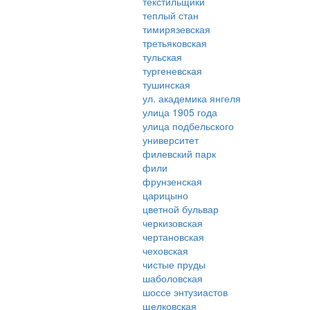
текстильщики
теплый стан
тимирязевская
третьяковская
тульская
тургеневская
тушинская
ул. академика янгеля
улица 1905 года
улица подбельского
университет
филевский парк
фили
фрунзенская
царицыно
цветной бульвар
черкизовская
чертановская
чеховская
чистые пруды
шаболовская
шоссе энтузиастов
щелковская